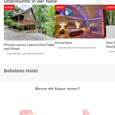
Unterkünfte in der Nähe
9.7/10
10/10
10/10
Prized Gem
Gold 
Private Luxury Cabin w Pool Table
Georg
Cornelia
0m vom Hotel entfernt
and Firepit
Corne
Cornelia
0m vom Hotel entfernt
Beliebtes Hotel
Warum mit Airpaz reisen?