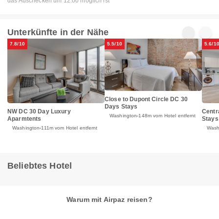
das Auschecken um 12:00 möglich ist
Unterkünfte in der Nähe
7.8/10
5.5/10
5.6/1
Close to Dupont Circle DC 30
Days Stays
NW DC 30 Day Luxury
Centr
Washington
148m vom Hotel entfernt
Aparmtents
Stays
Washington
111m vom Hotel entfernt
Wash
Beliebtes Hotel
Warum mit Airpaz reisen?