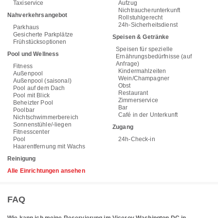
Taxiservice
Aufzug
Nichtraucherunterkunft
Nahverkehrsangebot
Rollstuhlgerecht
24h-Sicherheitsdienst
Parkhaus
Gesicherte Parkplätze
Speisen & Getränke
Frühstücksoptionen
Speisen für spezielle
Pool und Wellness
Ernährungsbedürfnisse (auf
Anfrage)
Fitness
Kindermahlzeiten
Außenpool
Wein/Champagner
Außenpool (saisonal)
Obst
Pool auf dem Dach
Restaurant
Pool mit Blick
Zimmerservice
Beheizter Pool
Bar
Poolbar
Café in der Unterkunft
Nichtschwimmerbereich
Sonnenstühle/-liegen
Zugang
Fitnesscenter
Pool
24h-Check-in
Haarentfernung mit Wachs
Reinigung
Alle Einrichtungen ansehen
FAQ
Wie kann ich meine Reservierung im Viceroy Washington DC in