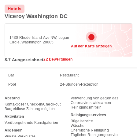
Hotels
Viceroy Washington DC
1430 Rhode Island Ave NW, Logan
Circle, Washington 20005
Auf der Karte anzeigen
8.7 Ausgezeichnet
22 Bewertungen
Bar
Restaurant
Pool
24-Stunden-Rezeption
Abstand
Verwendung von gegen das
Coronavirus wirksamen
Kontaktloser Check-in/Check-out
Reinigungsmitteln
Bargeldlose Zahlung möglich
Reinigungsservices
Aktivitäten
Bügelservice
Vorübergehende Kunstgalerien
Wäsche
Allgemein
Chemische Reinigung
Täglicher Reinigungsservice
Private Parkplätze