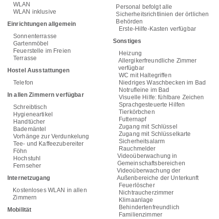
WLAN
Personal befolgt alle
WLAN inklusive
Sicherheitsrichtlinien der örtlichen
Behörden
Einrichtungen allgemein
Erste-Hilfe-Kasten verfügbar
Sonnenterrasse
Sonstiges
Gartenmöbel
Feuerstelle im Freien
Heizung
Terrasse
Allergikerfreundliche Zimmer
verfügbar
Hostel Ausstattungen
WC mit Haltegriffen
Telefon
Niedriges Waschbecken im Bad
Notrufleine im Bad
In allen Zimmern verfügbar
Visuelle Hilfe: fühlbare Zeichen
Sprachgesteuerte Hilfen
Schreibtisch
Tierkörbchen
Hygieneartikel
Futternapf
Handtücher
Zugang mit Schlüssel
Bademäntel
Zugang mit Schlüsselkarte
Vorhänge zur Verdunkelung
Sicherheitsalarm
Tee- und Kaffeezubereiter
Rauchmelder
Föhn
Videoüberwachung in
Hochstuhl
Gemeinschaftsbereichen
Fernseher
Videoüberwachung der
Internetzugang
Außenbereiche der Unterkunft
Feuerlöscher
Kostenloses WLAN in allen
Nichtraucherzimmer
Zimmern
Klimaanlage
Behindertenfreundlich
Mobilität
Familienzimmer