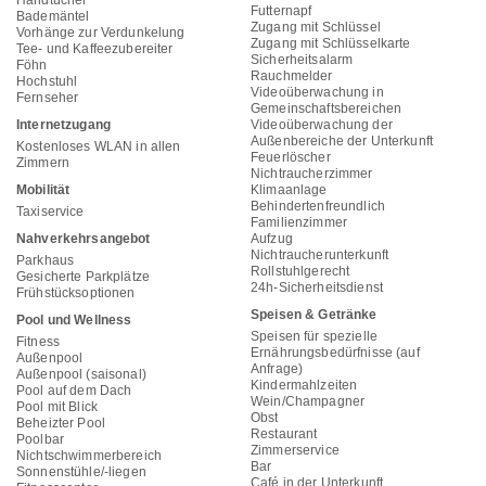
Futternapf
Bademäntel
Zugang mit Schlüssel
Vorhänge zur Verdunkelung
Zugang mit Schlüsselkarte
Tee- und Kaffeezubereiter
Sicherheitsalarm
Föhn
Rauchmelder
Hochstuhl
Videoüberwachung in
Fernseher
Gemeinschaftsbereichen
Internetzugang
Videoüberwachung der
Außenbereiche der Unterkunft
Kostenloses WLAN in allen
Feuerlöscher
Zimmern
Nichtraucherzimmer
Mobilität
Klimaanlage
Behindertenfreundlich
Taxiservice
Familienzimmer
Nahverkehrsangebot
Aufzug
Nichtraucherunterkunft
Parkhaus
Rollstuhlgerecht
Gesicherte Parkplätze
24h-Sicherheitsdienst
Frühstücksoptionen
Speisen & Getränke
Pool und Wellness
Speisen für spezielle
Fitness
Ernährungsbedürfnisse (auf
Außenpool
Anfrage)
Außenpool (saisonal)
Kindermahlzeiten
Pool auf dem Dach
Wein/Champagner
Pool mit Blick
Obst
Beheizter Pool
Restaurant
Poolbar
Zimmerservice
Nichtschwimmerbereich
Bar
Sonnenstühle/-liegen
Café in der Unterkunft