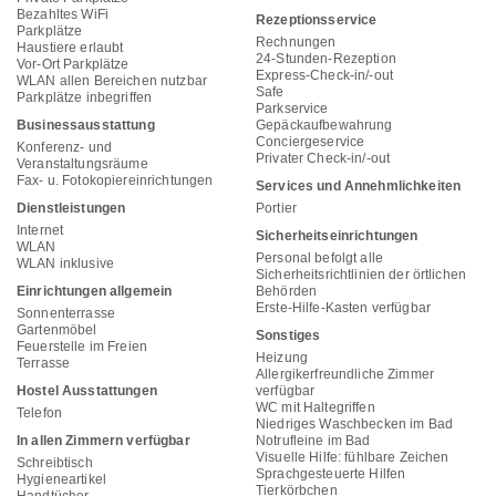
Bezahltes WiFi
Rezeptionsservice
Parkplätze
Rechnungen
Haustiere erlaubt
24-Stunden-Rezeption
Vor-Ort Parkplätze
Express-Check-in/-out
WLAN allen Bereichen nutzbar
Safe
Parkplätze inbegriffen
Parkservice
Businessausstattung
Gepäckaufbewahrung
Conciergeservice
Konferenz- und
Privater Check-in/-out
Veranstaltungsräume
Fax- u. Fotokopiereinrichtungen
Services und Annehmlichkeiten
Dienstleistungen
Portier
Internet
Sicherheitseinrichtungen
WLAN
Personal befolgt alle
WLAN inklusive
Sicherheitsrichtlinien der örtlichen
Einrichtungen allgemein
Behörden
Erste-Hilfe-Kasten verfügbar
Sonnenterrasse
Gartenmöbel
Sonstiges
Feuerstelle im Freien
Heizung
Terrasse
Allergikerfreundliche Zimmer
Hostel Ausstattungen
verfügbar
WC mit Haltegriffen
Telefon
Niedriges Waschbecken im Bad
In allen Zimmern verfügbar
Notrufleine im Bad
Visuelle Hilfe: fühlbare Zeichen
Schreibtisch
Sprachgesteuerte Hilfen
Hygieneartikel
Tierkörbchen
Handtücher