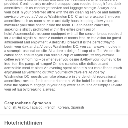
provided. Continuously receive the support you require through front desk
amenities such as concierge service and luggage storage. Always look
your best in your preferred attire with the dry cleaning service and laundry
service provided at Viceroy Washington DC. Craving relaxation? In-room
amenities such as room service and daily housekeeping allow you to
maximize your time spent inside the room. Due to health concerns,
smoking is strictly prohibited within the entire premises of
hotel.Accommodations come equipped with all the conveniences required
for a restful night's slumber. A number of rooms feature television for guest
amusement and enjoyment. A delightful breakfast is the perfect way to
begin your day, and at Viceroy Washington DC, you can always indulge in
a scrumptious meal on-site. All adore a delightful cup of coffee! An on-site
coffee shop ensures you can relish a cup of authentic, freshly-brewed
coffee every morning -- or whenever you desire it.Allow your journey to be
free from the pangs of hunger! On-site eateries offer delicious and
accessible meal choices.An evening spent at hotel's bar can offer as much
enjoyment as venturing out with your fellow travelers.At Viceroy
Washington DC, guests can take pleasure in the delightful recreational
amenities provided for their entertainment. At the hotel fitness center, you
have the option to engage in your daily exercise routine or simply alleviate
your jet lag by breaking a sweat.
Gesprochene Sprachen
English, Arabic, Tagalog, French, Korean, Spanish
Hotelrichtlinien