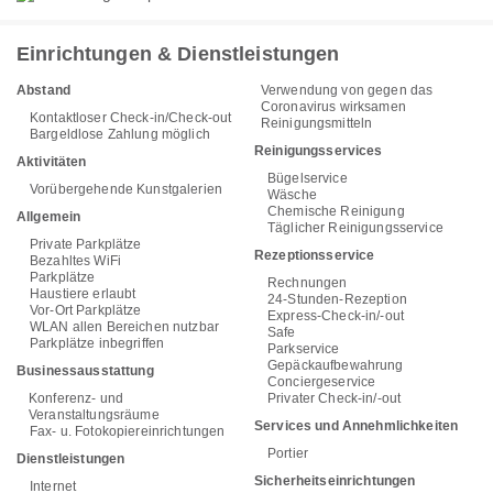
Einrichtungen & Dienstleistungen
Abstand
Verwendung von gegen das
Coronavirus wirksamen
Kontaktloser Check-in/Check-out
Reinigungsmitteln
Bargeldlose Zahlung möglich
Reinigungsservices
Aktivitäten
Bügelservice
Vorübergehende Kunstgalerien
Wäsche
Chemische Reinigung
Allgemein
Täglicher Reinigungsservice
Private Parkplätze
Rezeptionsservice
Bezahltes WiFi
Parkplätze
Rechnungen
Haustiere erlaubt
24-Stunden-Rezeption
Vor-Ort Parkplätze
Express-Check-in/-out
WLAN allen Bereichen nutzbar
Safe
Parkplätze inbegriffen
Parkservice
Gepäckaufbewahrung
Businessausstattung
Conciergeservice
Konferenz- und
Privater Check-in/-out
Veranstaltungsräume
Services und Annehmlichkeiten
Fax- u. Fotokopiereinrichtungen
Portier
Dienstleistungen
Sicherheitseinrichtungen
Internet