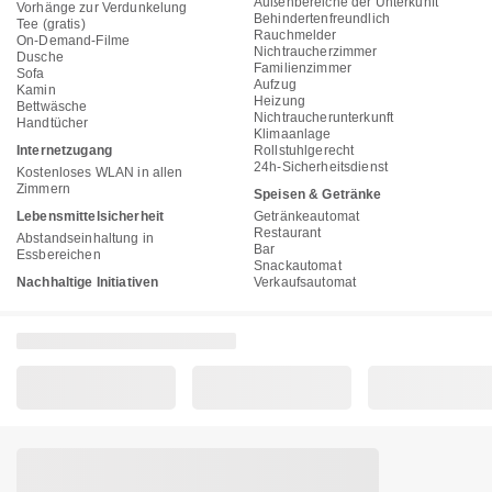
Außenbereiche der Unterkunft
Vorhänge zur Verdunkelung
Behindertenfreundlich
Tee (gratis)
Rauchmelder
On-Demand-Filme
Nichtraucherzimmer
Dusche
Familienzimmer
Sofa
Aufzug
Kamin
Heizung
Bettwäsche
Nichtraucherunterkunft
Handtücher
Klimaanlage
Internetzugang
Rollstuhlgerecht
24h-Sicherheitsdienst
Kostenloses WLAN in allen
Zimmern
Speisen & Getränke
Lebensmittelsicherheit
Getränkeautomat
Restaurant
Abstandseinhaltung in
Bar
Essbereichen
Snackautomat
Nachhaltige Initiativen
Verkaufsautomat