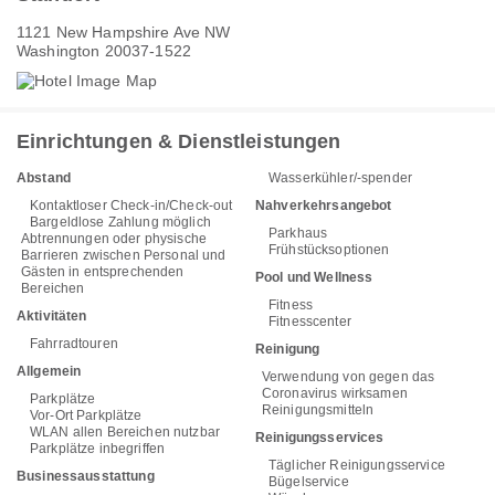
1121 New Hampshire Ave NW
Washington 20037-1522
Einrichtungen & Dienstleistungen
Abstand
Wasserkühler/-spender
Kontaktloser Check-in/Check-out
Nahverkehrsangebot
Bargeldlose Zahlung möglich
Parkhaus
Abtrennungen oder physische
Frühstücksoptionen
Barrieren zwischen Personal und
Gästen in entsprechenden
Pool und Wellness
Bereichen
Fitness
Aktivitäten
Fitnesscenter
Fahrradtouren
Reinigung
Allgemein
Verwendung von gegen das
Coronavirus wirksamen
Parkplätze
Reinigungsmitteln
Vor-Ort Parkplätze
WLAN allen Bereichen nutzbar
Reinigungsservices
Parkplätze inbegriffen
Täglicher Reinigungsservice
Businessausstattung
Bügelservice