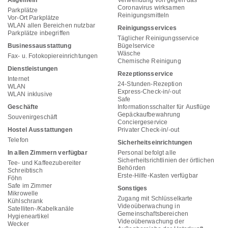
Allgemein
Verwendung von gegen das
Coronavirus wirksamen
Parkplätze
Reinigungsmitteln
Vor-Ort Parkplätze
WLAN allen Bereichen nutzbar
Reinigungsservices
Parkplätze inbegriffen
Täglicher Reinigungsservice
Businessausstattung
Bügelservice
Wäsche
Fax- u. Fotokopiereinrichtungen
Chemische Reinigung
Dienstleistungen
Rezeptionsservice
Internet
24-Stunden-Rezeption
WLAN
Express-Check-in/-out
WLAN inklusive
Safe
Geschäfte
Informationsschalter für Ausflüge
Gepäckaufbewahrung
Souvenirgeschäft
Conciergeservice
Hostel Ausstattungen
Privater Check-in/-out
Telefon
Sicherheitseinrichtungen
In allen Zimmern verfügbar
Personal befolgt alle
Sicherheitsrichtlinien der örtlichen
Tee- und Kaffeezubereiter
Behörden
Schreibtisch
Erste-Hilfe-Kasten verfügbar
Föhn
Safe im Zimmer
Sonstiges
Mikrowelle
Zugang mit Schlüsselkarte
Kühlschrank
Videoüberwachung in
Satelliten-/Kabelkanäle
Gemeinschaftsbereichen
Hygieneartikel
Videoüberwachung der
Wecker