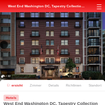
West End Washington DC, Tapestry Collection
by Hilton
1 / 22
Übersicht
Zimmer
Details
Richtlinien
Standort
Hotels
West End Washington DC, Tapestry Collection