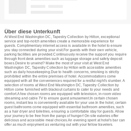
Über diese Unterkunft
At West End Washington DC, Tapestry Collection by Hilton, exceptional
service and top-notch amenities create a memorable experience for
guests. Complimentary internet access is available in the hotel to ensure
you stay connected during your visit.For guests with their own vehicle,
parking facilities are provided.Continuously receive the support you require
through front desk amenities such as luggage storage and safety deposit
boxes.Desire to unwind? Make the most of your visit at West End
Washington DC, Tapestry Collection by Hilton with accessible amenities
such as daily housekeeping.Due to health concerns, smoking is strictly
prohibited within the entire premises of hotel. Accommodations come
equipped with all the conveniences required for a restful night's slumber. A
selection of rooms at West End Washington DC, Tapestry Collection by
Hilton come furnished with blackout curtains to cater to your needs and
comfort.A few chosen rooms are equipped with television, in-room video
streaming and cable TV to ensure guest amusement.In certain chosen
rooms, instant tea is conveniently available for your use.In the hotel, certain
guest bathrooms come equipped with essential bathroom amenities, such
as a hair dryer and toiletries, ensuring a comfortable stay for guests. Allow
your journey to be free from the pangs of hunger! On-site eateries offer
delicious and accessible meal choices.An evening spent at hotel's bar can
offer as much enjoyment as venturing out with your fellow travelers.