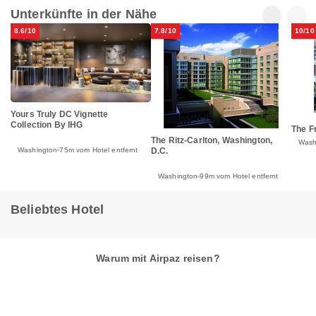
Unterkünfte in der Nähe
8.6/10
7.8/10
10/10
Yours Truly DC Vignette
Collection By IHG
The F
The Ritz-Carlton, Washington,
Wash
Washington
75m vom Hotel entfernt
D.C.
Washington
99m vom Hotel entfernt
Beliebtes Hotel
Warum mit Airpaz reisen?