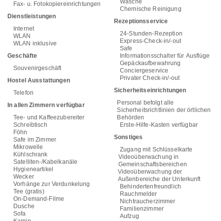
Wäsche
Fax- u. Fotokopiereinrichtungen
Chemische Reinigung
Dienstleistungen
Rezeptionsservice
Internet
24-Stunden-Rezeption
WLAN
Express-Check-in/-out
WLAN inklusive
Safe
Geschäfte
Informationsschalter für Ausflüge
Gepäckaufbewahrung
Souvenirgeschäft
Conciergeservice
Privater Check-in/-out
Hostel Ausstattungen
Sicherheitseinrichtungen
Telefon
Personal befolgt alle
In allen Zimmern verfügbar
Sicherheitsrichtlinien der örtlichen
Tee- und Kaffeezubereiter
Behörden
Schreibtisch
Erste-Hilfe-Kasten verfügbar
Föhn
Sonstiges
Safe im Zimmer
Mikrowelle
Zugang mit Schlüsselkarte
Kühlschrank
Videoüberwachung in
Satelliten-/Kabelkanäle
Gemeinschaftsbereichen
Hygieneartikel
Videoüberwachung der
Wecker
Außenbereiche der Unterkunft
Vorhänge zur Verdunkelung
Behindertenfreundlich
Tee (gratis)
Rauchmelder
On-Demand-Filme
Nichtraucherzimmer
Dusche
Familienzimmer
Sofa
Aufzug
Kamin