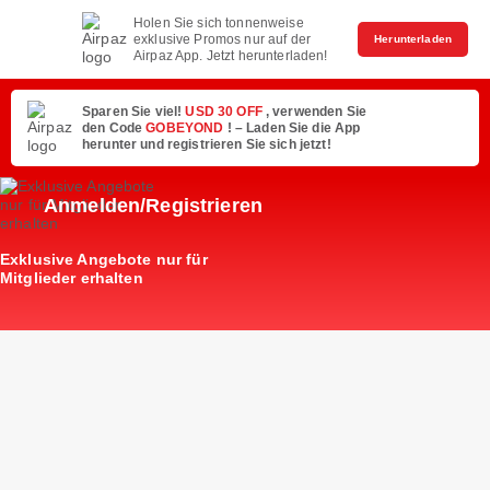
Holen Sie sich tonnenweise
exklusive Promos nur auf der
Herunterladen
Airpaz App. Jetzt herunterladen!
Sparen Sie viel!
USD 30 OFF
, verwenden Sie
den Code
GOBEYOND
! – Laden Sie die App
herunter und registrieren Sie sich jetzt!
Anmelden/Registrieren
Exklusive Angebote nur für
Mitglieder erhalten