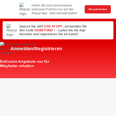
Holen Sie sich tonnenweise
exklusive Promos nur auf der
Herunterladen
Airpaz App. Jetzt herunterladen!
Sparen Sie viel!
USD 30 OFF
, verwenden Sie
den Code
GOBEYOND
! – Laden Sie die App
herunter und registrieren Sie sich jetzt!
Anmelden/Registrieren
Exklusive Angebote nur für
Mitglieder erhalten