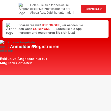
Holen Sie sich tonnenweise
exklusive Promos nur auf der
Herunterladen
Airpaz App. Jetzt herunterladen!
Sparen Sie viel!
USD 30 OFF
, verwenden Sie
den Code
GOBEYOND
! – Laden Sie die App
herunter und registrieren Sie sich jetzt!
Anmelden/Registrieren
Exklusive Angebote nur für
Mitglieder erhalten