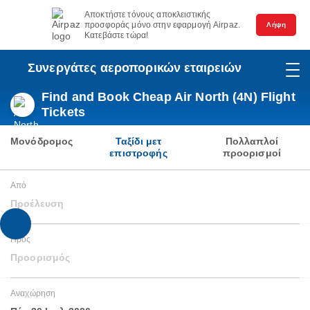
Αποκτήστε τόνους αποκλειστικής
προσφοράς μόνο στην εφαρμογή Airpaz.
Λήψη
Κατεβάστε τώρα!
Συνεργάτες αεροπορικών εταιρειών
Find and Book Cheap Air North (4N) Flight
Tickets
Μονόδρομος
Ταξίδι μετ
Πολλαπλοί
επιστροφής
προορισμοί
Από
Προέλευση
Προς
Προορισμός
Αναχώρηση