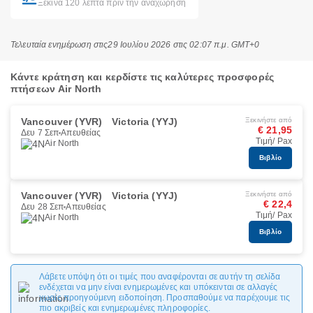
Ξεκινά 120 λεπτά πριν την αναχώρηση
Τελευταία ενημέρωση στις
29 Ιουλίου 2026 στις 02:07 π.μ. GMT+0
Κάντε κράτηση και κερδίστε τις καλύτερες προσφορές
πτήσεων Air North
Vancouver (YVR)
Victoria (YYJ)
Ξεκινήστε από
€ 21,95
Δευ 7 Σεπ
Απευθείας
Τιμή/ Pax
Air North
Βιβλίο
Vancouver (YVR)
Victoria (YYJ)
Ξεκινήστε από
€ 22,4
Δευ 28 Σεπ
Απευθείας
Τιμή/ Pax
Air North
Βιβλίο
Λάβετε υπόψη ότι οι τιμές που αναφέρονται σε αυτήν τη σελίδα
ενδέχεται να μην είναι ενημερωμένες και υπόκεινται σε αλλαγές
χωρίς προηγούμενη ειδοποίηση. Προσπαθούμε να παρέχουμε τις
πιο ακριβείς και ενημερωμένες πληροφορίες.