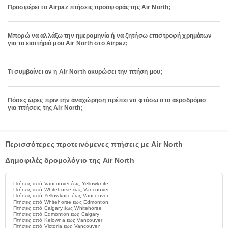
Προσφέρει το Airpaz πτήσεις προσφοράς της Air North;
Μπορώ να αλλάξω την ημερομηνία ή να ζητήσω επιστροφή χρημάτων
για το εισιτήριό μου Air North στο Airpaz;
Τι συμβαίνει αν η Air North ακυρώσει την πτήση μου;
Πόσες ώρες πριν την αναχώρηση πρέπει να φτάσω στο αεροδρόμιο
για πτήσεις της Air North;
Περισσότερες προτεινόμενες πτήσεις με Air North
Δημοφιλές δρομολόγιο της Air North
Πτήσεις από Vancouver έως Yellowknife
Πτήσεις από Whitehorse έως Vancouver
Πτήσεις από Yellowknife έως Vancouver
Πτήσεις από Whitehorse έως Edmonton
Πτήσεις από Calgary έως Whitehorse
Πτήσεις από Edmonton έως Calgary
Πτήσεις από Kelowna έως Vancouver
Πτήσεις από Victoria έως Vancouver