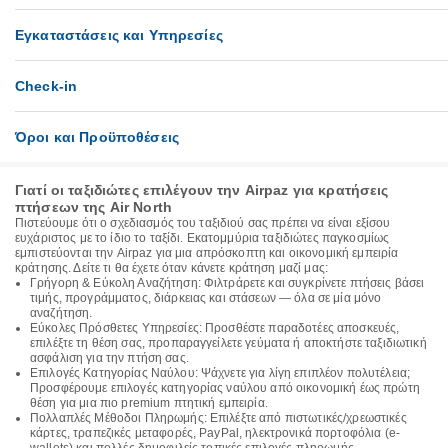
Εγκαταστάσεις και Υπηρεσίες
Check-in
Όροι και Προϋποθέσεις
Γιατί οι ταξιδιώτες επιλέγουν την Airpaz για κρατήσεις
πτήσεων της Air North
Πιστεύουμε ότι ο σχεδιασμός του ταξιδιού σας πρέπει να είναι εξίσου
ευχάριστος με το ίδιο το ταξίδι. Εκατομμύρια ταξιδιώτες παγκοσμίως
εμπιστεύονται την Airpaz για μια απρόσκοπτη και οικονομική εμπειρία
κράτησης. Δείτε τι θα έχετε όταν κάνετε κράτηση μαζί μας:
Γρήγορη & Εύκολη Αναζήτηση: Φιλτράρετε και συγκρίνετε πτήσεις βάσει
τιμής, προγράμματος, διάρκειας και στάσεων — όλα σε μία μόνο
αναζήτηση.
Εύκολες Πρόσθετες Υπηρεσίες: Προσθέστε παραδοτέες αποσκευές,
επιλέξτε τη θέση σας, προπαραγγείλετε γεύματα ή αποκτήστε ταξιδιωτική
ασφάλιση για την πτήση σας.
Επιλογές Κατηγορίας Ναύλου: Ψάχνετε για λίγη επιπλέον πολυτέλεια;
Προσφέρουμε επιλογές κατηγορίας ναύλου από οικονομική έως πρώτη
θέση για μια πιο premium πτητική εμπειρία.
Πολλαπλές Μέθοδοι Πληρωμής: Επιλέξτε από πιστωτικές/χρεωστικές
κάρτες, τραπεζικές μεταφορές, PayPal, ηλεκτρονικά πορτοφόλια (e-