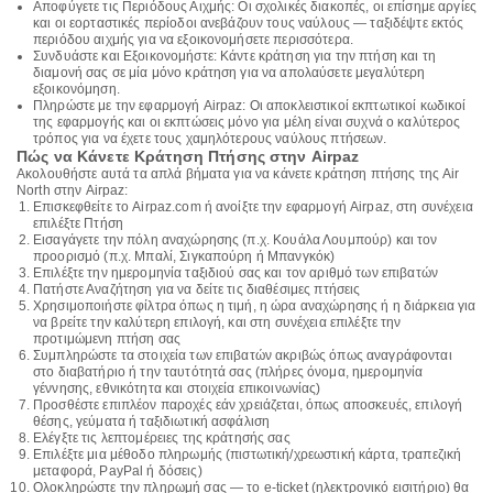
Αποφύγετε τις Περιόδους Αιχμής: Οι σχολικές διακοπές, οι επίσημε αργίες
και οι εορταστικές περίοδοι ανεβάζουν τους ναύλους — ταξιδέψτε εκτός
περιόδου αιχμής για να εξοικονομήσετε περισσότερα.
Συνδυάστε και Εξοικονομήστε: Κάντε κράτηση για την πτήση και τη
διαμονή σας σε μία μόνο κράτηση για να απολαύσετε μεγαλύτερη
εξοικονόμηση.
Πληρώστε με την εφαρμογή Airpaz: Οι αποκλειστικοί εκπτωτικοί κωδικοί
της εφαρμογής και οι εκπτώσεις μόνο για μέλη είναι συχνά ο καλύτερος
τρόπος για να έχετε τους χαμηλότερους ναύλους πτήσεων.
Πώς να Κάνετε Κράτηση Πτήσης στην Airpaz
Ακολουθήστε αυτά τα απλά βήματα για να κάνετε κράτηση πτήσης της Air
North στην Airpaz:
Επισκεφθείτε το Airpaz.com ή ανοίξτε την εφαρμογή Airpaz, στη συνέχεια
επιλέξτε Πτήση
Εισαγάγετε την πόλη αναχώρησης (π.χ. Κουάλα Λουμπούρ) και τον
προορισμό (π.χ. Μπαλί, Σιγκαπούρη ή Μπανγκόκ)
Επιλέξτε την ημερομηνία ταξιδιού σας και τον αριθμό των επιβατών
Πατήστε Αναζήτηση για να δείτε τις διαθέσιμες πτήσεις
Χρησιμοποιήστε φίλτρα όπως η τιμή, η ώρα αναχώρησης ή η διάρκεια για
να βρείτε την καλύτερη επιλογή, και στη συνέχεια επιλέξτε την
προτιμώμενη πτήση σας
Συμπληρώστε τα στοιχεία των επιβατών ακριβώς όπως αναγράφονται
στο διαβατήριο ή την ταυτότητά σας (πλήρες όνομα, ημερομηνία
γέννησης, εθνικότητα και στοιχεία επικοινωνίας)
Προσθέστε επιπλέον παροχές εάν χρειάζεται, όπως αποσκευές, επιλογή
θέσης, γεύματα ή ταξιδιωτική ασφάλιση
Ελέγξτε τις λεπτομέρειες της κράτησής σας
Επιλέξτε μια μέθοδο πληρωμής (πιστωτική/χρεωστική κάρτα, τραπεζική
μεταφορά, PayPal ή δόσεις)
Ολοκληρώστε την πληρωμή σας — το e-ticket (ηλεκτρονικό εισιτήριο) θα