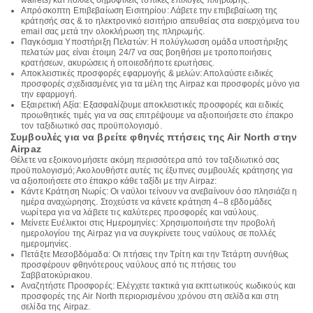
wallets) και πολλές δημοφιλείς τοπικές επιλογές πληρωμής.
Απρόσκοπτη Επιβεβαίωση Εισιτηρίου: Λάβετε την επιβεβαίωση της
κράτησής σας & το ηλεκτρονικό εισιτήριο απευθείας στα εισερχόμενα του
email σας μετά την ολοκλήρωση της πληρωμής.
Παγκόσμια Υποστήριξη Πελατών: Η πολύγλωσση ομάδα υποστήριξης
πελατών μας είναι έτοιμη 24/7 να σας βοηθήσει με τροποποιήσεις
κρατήσεων, ακυρώσεις ή οποιεσδήποτε ερωτήσεις.
Αποκλειστικές προσφορές εφαρμογής & μελών: Απολαύστε ειδικές
προσφορές σχεδιασμένες για τα μέλη της Airpaz και προσφορές μόνο για
την εφαρμογή.
Εξαιρετική Αξία: Εξασφαλίζουμε αποκλειστικές προσφορές και ειδικές
προωθητικές τιμές για να σας επιτρέψουμε να αξιοποιήσετε στο έπακρο
τον ταξιδιωτικό σας προϋπολογισμό.
Συμβουλές για να βρείτε φθηνές πτήσεις της Air North στην
Airpaz
Θέλετε να εξοικονομήσετε ακόμη περισσότερα από τον ταξιδιωτικό σας
προϋπολογισμό; Ακολουθήστε αυτές τις έξυπνες συμβουλές κράτησης για
να αξιοποιήσετε στο έπακρο κάθε ταξίδι με την Airpaz:
Κάντε Κράτηση Νωρίς: Οι ναύλοι τείνουν να ανεβαίνουν όσο πλησιάζει η
ημέρα αναχώρησης. Στοχεύστε να κάνετε κράτηση 4–8 εβδομάδες
νωρίτερα για να λάβετε τις καλύτερες προσφορές και ναύλους.
Μείνετε Ευέλικτοι στις Ημερομηνίες: Χρησιμοποιήστε την προβολή
ημερολογίου της Airpaz για να συγκρίνετε τους ναύλους σε πολλές
ημερομηνίες.
Πετάξτε Μεσοβδόμαδα: Οι πτήσεις την Τρίτη και την Τετάρτη συνήθως
προσφέρουν φθηνότερους ναύλους από τις πτήσεις του
Σαββατοκύριακου.
Αναζητήστε Προσφορές: Ελέγχετε τακτικά για εκπτωτικούς κωδικούς και
προσφορές της Air North περιορισμένου χρόνου στη σελίδα και στη
σελίδα της Airpaz.