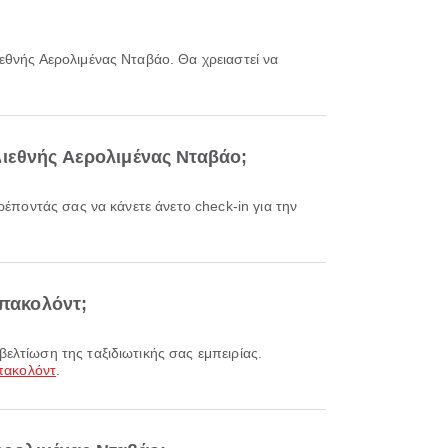
Διεθνής Αερολιμένας Νταβάο;
Μπακολόντ;
πακολόντ
.