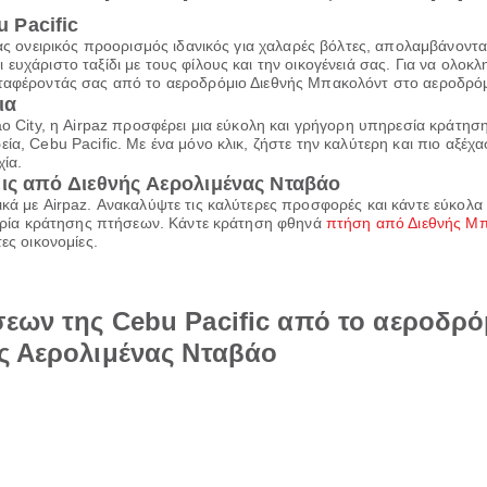
u Pacific
νας ονειρικός προορισμός ιδανικός για χαλαρές βόλτες, απολαμβάνοντ
υχάριστο ταξίδι με τους φίλους και την οικογένειά σας. Για να ολοκλη
εταφέροντάς σας από το αεροδρόμιο Διεθνής Μπακολόντ στο αεροδρόμ
ια
vao City, η Airpaz προσφέρει μια εύκολη και γρήγορη υπηρεσία κράτ
εία, Cebu Pacific. Με ένα μόνο κλικ, ζήστε την καλύτερη και πιο αξ
χία.
ις από Διεθνής Αερολιμένας Νταβάο
ικά με Airpaz. Ανακαλύψτε τις καλύτερες προσφορές και κάντε εύκολα
πειρία κράτησης πτήσεων. Κάντε κράτηση φθηνά
πτήση από Διεθνής Μπ
ες οικονομίες.
εων της Cebu Pacific από το αεροδρό
ς Αερολιμένας Νταβάο