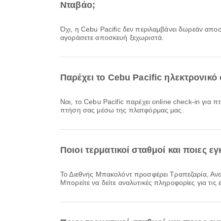
Νταβάο;
Όχι, η Cebu Pacific δεν περιλαμβάνει δωρεάν αποσκευή για πτήσεις Εγχώρια & Διεθνής από Διεθνής Μπακολόντ προς Διεθνής Αερολιμένας Νταβάο. Θα χρειαστεί να
αγοράσετε αποσκευή ξεχωριστά.
Παρέχει το Cebu Pacific ηλεκτρονικ
Ναι, το Cebu Pacific παρέχει online check-in για πτήση από Διεθνής Μπακολόντ προς Διεθνής Αερολιμένας Νταβάο, επιτρέποντάς σας να κάνετε άνετο check-in για την
πτήση σας μέσω της πλατφόρμας μας.
Ποιοι τερματικοί σταθμοί και ποιες 
Το Διεθνής Μπακολόντ προσφέρει Τραπεζαρία, Αναπηρικό αμαξίδιο, Χώρος καπνιστών και πολλές άλλες παροχές για τη βελτίωση της ταξιδιωτικής σας εμπειρίας.
Μπορείτε να δείτε αναλυτικές πληροφορίες για τις