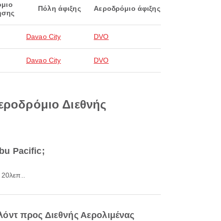
όμιο
Πόλη άφιξης
Αεροδρόμιο άφιξης
ησης
Davao City
DVO
Davao City
DVO
αεροδρόμιο Διεθνής
u Pacific;
 20λεπ..
λόντ προς Διεθνής Αερολιμένας