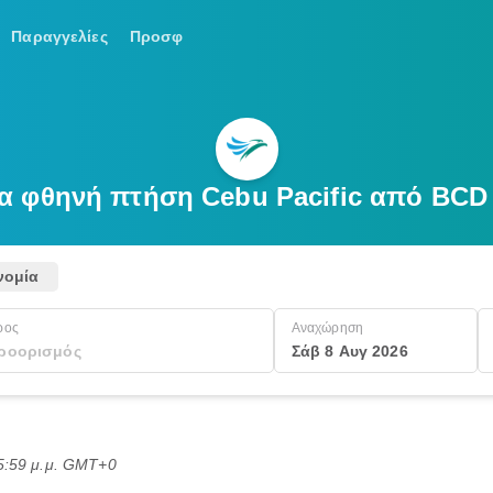
Παραγγελίες
Προσφ
ια φθηνή πτήση Cebu Pacific από BC
νομία
ρος
Αναχώρηση
Σάβ 8 Αυγ 2026
5:59 μ.μ. GMT+0