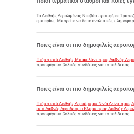
Ποιοι τερματικοί σταθμοί και ποιες ε
Το Διεθνής Αερολιμένας Νταβάο προσφέρει Τραπεζική Υπηρεσία/ΑΤΜ, Τραπεζαρία, Περιοχή Αναμονής και πολλές άλλες παροχές για τη βελτίωση της ταξιδιωτικής σας
εμπειρίας. Μπορείτε να δείτε αναλυτικές πληροφορ
Ποιες είναι οι πιο δημοφιλείς αεροπ
πτήση από Διεθνής Μπακολόντ προς Διεθνής Αερο
προσφέρουν βολικές συνδέσεις για το ταξίδι σας.
Ποιες είναι οι πιο δημοφιλείς αεροπ
πτήση από Διεθνής Αεροδρόμιο Νινόι Ακίνο προς 
από Διεθνές Αεροδρόμιο Κλαρκ προς Διεθνής Αερο
προσφέρουν βολικές συνδέσεις για το ταξίδι σας.