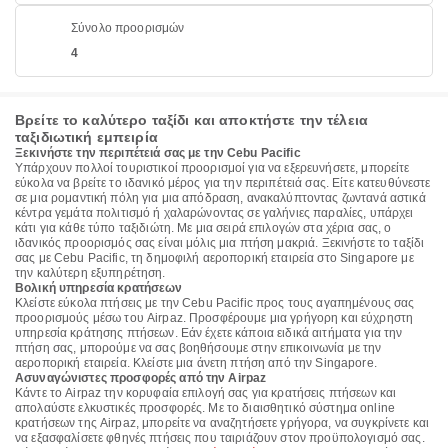
Σύνολο προορισμών
4
Βρείτε το καλύτερο ταξίδι και αποκτήστε την τέλεια
ταξιδιωτική εμπειρία
Ξεκινήστε την περιπέτειά σας με την Cebu Pacific
Υπάρχουν πολλοί τουριστικοί προορισμοί για να εξερευνήσετε, μπορείτε
εύκολα να βρείτε το ιδανικό μέρος για την περιπέτειά σας. Είτε κατευθύνεστε
σε μια ρομαντική πόλη για μια απόδραση, ανακαλύπτοντας ζωντανά αστικά
κέντρα γεμάτα πολιτισμό ή χαλαρώνοντας σε γαλήνιες παραλίες, υπάρχει
κάτι για κάθε τύπο ταξιδιώτη. Με μια σειρά επιλογών στα χέρια σας, ο
ιδανικός προορισμός σας είναι μόλις μια πτήση μακριά. Ξεκινήστε το ταξίδι
σας με Cebu Pacific, τη δημοφιλή αεροπορική εταιρεία στο Singapore με
την καλύτερη εξυπηρέτηση.
Βολική υπηρεσία κρατήσεων
Κλείστε εύκολα πτήσεις με την Cebu Pacific προς τους αγαπημένους σας
προορισμούς μέσω του Airpaz. Προσφέρουμε μια γρήγορη και εύχρηστη
υπηρεσία κράτησης πτήσεων. Εάν έχετε κάποια ειδικά αιτήματα για την
πτήση σας, μπορούμε να σας βοηθήσουμε στην επικοινωνία με την
αεροπορική εταιρεία. Κλείστε μια άνετη πτήση από την Singapore.
Ασυναγώνιστες προσφορές από την Airpaz
Κάντε το Airpaz την κορυφαία επιλογή σας για κρατήσεις πτήσεων και
απολαύστε ελκυστικές προσφορές. Με το διαισθητικό σύστημα online
κρατήσεων της Airpaz, μπορείτε να αναζητήσετε γρήγορα, να συγκρίνετε και
να εξασφαλίσετε φθηνές πτήσεις που ταιριάζουν στον προϋπολογισμό σας.