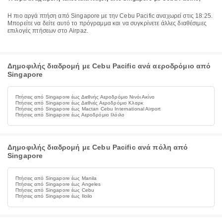
Η πιο αργά πτήση από Singapore με την Cebu Pacific αναχωρεί στις 18:25.
Μπορείτε να δείτε αυτό το πρόγραμμα και να συγκρίνετε άλλες διαθέσιμες
επιλογές πτήσεων στο Airpaz.
Δημοφιλής διαδρομή με Cebu Pacific ανά αεροδρόμιο από
Singapore
Πτήσεις από Singapore έως Διεθνής Αεροδρόμιο Νινόι Ακίνο
Πτήσεις από Singapore έως Διεθνές Αεροδρόμιο Κλαρκ
Πτήσεις από Singapore έως Mactan Cebu International Airport
Πτήσεις από Singapore έως Αεροδρόμιο Ιλόιλο
Δημοφιλής διαδρομή με Cebu Pacific ανά πόλη από
Singapore
Πτήσεις από Singapore έως Manila
Πτήσεις από Singapore έως Angeles
Πτήσεις από Singapore έως Cebu
Πτήσεις από Singapore έως Iloilo