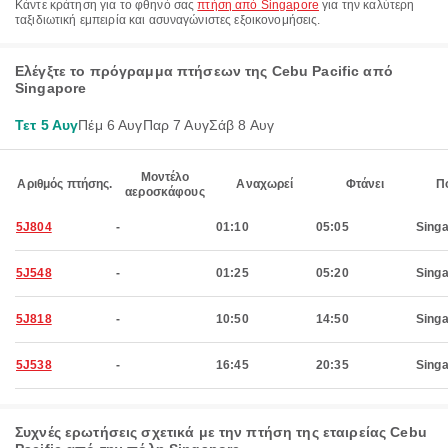
Κάντε κράτηση για το φθηνό σας
πτήση από Singapore
για την καλύτερη
ταξιδιωτική εμπειρία και ασυναγώνιστες εξοικονομήσεις.
Ελέγξτε το πρόγραμμα πτήσεων της Cebu Pacific από
Singapore
Τετ 5 Αυγ
Πέμ 6 Αυγ
Παρ 7 Αυγ
Σάβ 8 Αυγ
Μοντέλο
Αριθμός πτήσης.
Αναχωρεί
Φτάνει
Π
αεροσκάφους
5J804
-
01:10
05:05
Sing
5J548
-
01:25
05:20
Sing
5J818
-
10:50
14:50
Sing
5J538
-
16:45
20:35
Sing
Συχνές ερωτήσεις σχετικά με την πτήση της εταιρείας Cebu