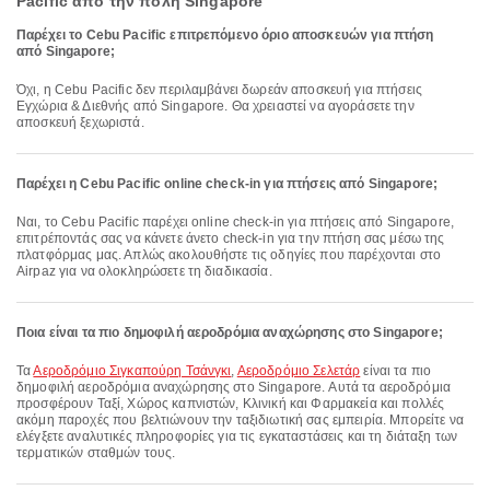
Pacific από την πόλη Singapore
Παρέχει το Cebu Pacific επιτρεπόμενο όριο αποσκευών για πτήση
από Singapore;
Όχι, η Cebu Pacific δεν περιλαμβάνει δωρεάν αποσκευή για πτήσεις
Εγχώρια & Διεθνής από Singapore. Θα χρειαστεί να αγοράσετε την
αποσκευή ξεχωριστά.
Παρέχει η Cebu Pacific online check-in για πτήσεις από Singapore;
Ναι, το Cebu Pacific παρέχει online check-in για πτήσεις από Singapore,
επιτρέποντάς σας να κάνετε άνετο check-in για την πτήση σας μέσω της
πλατφόρμας μας. Απλώς ακολουθήστε τις οδηγίες που παρέχονται στο
Airpaz για να ολοκληρώσετε τη διαδικασία.
Ποια είναι τα πιο δημοφιλή αεροδρόμια αναχώρησης στο Singapore;
Τα
Αεροδρόμιο Σιγκαπούρη Τσάνγκι
,
Αεροδρόμιο Σελετάρ
είναι τα πιο
δημοφιλή αεροδρόμια αναχώρησης στο Singapore. Αυτά τα αεροδρόμια
προσφέρουν Ταξί, Χώρος καπνιστών, Κλινική και Φαρμακεία και πολλές
ακόμη παροχές που βελτιώνουν την ταξιδιωτική σας εμπειρία. Μπορείτε να
ελέγξετε αναλυτικές πληροφορίες για τις εγκαταστάσεις και τη διάταξη των
τερματικών σταθμών τους.