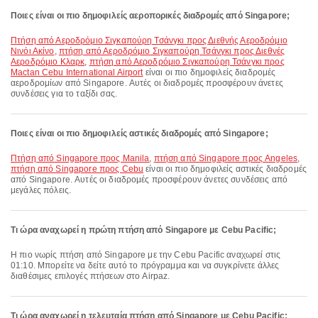
Ποιες είναι οι πιο δημοφιλείς αεροπορικές διαδρομές από Singapore;
πτήση από Αεροδρόμιο Σιγκαπούρη Τσάνγκι προς Διεθνής Αεροδρόμιο
Νινόι Ακίνο
,
πτήση από Αεροδρόμιο Σιγκαπούρη Τσάνγκι προς Διεθνές
Αεροδρόμιο Κλαρκ
,
πτήση από Αεροδρόμιο Σιγκαπούρη Τσάνγκι προς
Mactan Cebu International Airport
είναι οι πιο δημοφιλείς διαδρομές
αεροδρομίων από Singapore. Αυτές οι διαδρομές προσφέρουν άνετες
συνδέσεις για το ταξίδι σας.
Ποιες είναι οι πιο δημοφιλείς αστικές διαδρομές από Singapore;
πτήση από Singapore προς Manila
,
πτήση από Singapore προς Angeles
,
πτήση από Singapore προς Cebu
είναι οι πιο δημοφιλείς αστικές διαδρομές
από Singapore. Αυτές οι διαδρομές προσφέρουν άνετες συνδέσεις από
μεγάλες πόλεις.
Τι ώρα αναχωρεί η πρώτη πτήση από Singapore με Cebu Pacific;
Η πιο νωρίς πτήση από Singapore με την Cebu Pacific αναχωρεί στις
01:10. Μπορείτε να δείτε αυτό το πρόγραμμα και να συγκρίνετε άλλες
διαθέσιμες επιλογές πτήσεων στο Airpaz.
Τι ώρα αναχωρεί η τελευταία πτήση από Singapore με Cebu Pacific;