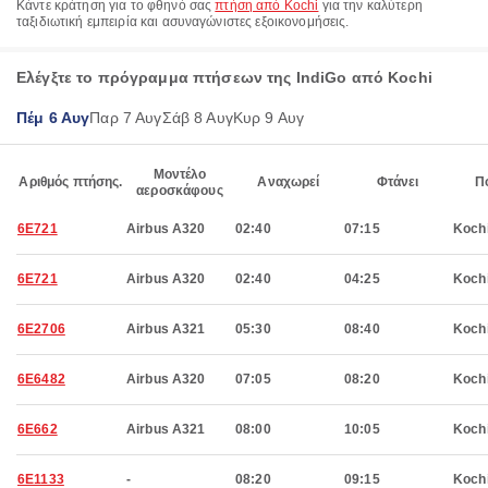
Κάντε κράτηση για το φθηνό σας
πτήση από Kochi
για την καλύτερη
ταξιδιωτική εμπειρία και ασυναγώνιστες εξοικονομήσεις.
Ελέγξτε το πρόγραμμα πτήσεων της IndiGo από Kochi
Πέμ 6 Αυγ
Παρ 7 Αυγ
Σάβ 8 Αυγ
Κυρ 9 Αυγ
Μοντέλο
Αριθμός πτήσης.
Αναχωρεί
Φτάνει
Π
αεροσκάφους
6E721
Airbus A320
02:40
07:15
Koch
6E721
Airbus A320
02:40
04:25
Koch
6E2706
Airbus A321
05:30
08:40
Koch
6E6482
Airbus A320
07:05
08:20
Koch
6E662
Airbus A321
08:00
10:05
Koch
6E1133
-
08:20
09:15
Koch