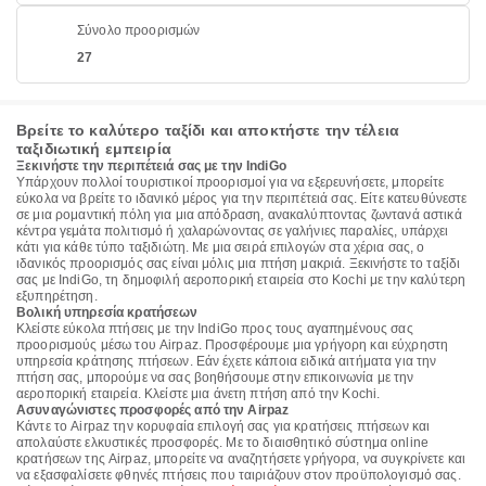
Σύνολο προορισμών
27
Βρείτε το καλύτερο ταξίδι και αποκτήστε την τέλεια
ταξιδιωτική εμπειρία
Ξεκινήστε την περιπέτειά σας με την IndiGo
Υπάρχουν πολλοί τουριστικοί προορισμοί για να εξερευνήσετε, μπορείτε
εύκολα να βρείτε το ιδανικό μέρος για την περιπέτειά σας. Είτε κατευθύνεστε
σε μια ρομαντική πόλη για μια απόδραση, ανακαλύπτοντας ζωντανά αστικά
κέντρα γεμάτα πολιτισμό ή χαλαρώνοντας σε γαλήνιες παραλίες, υπάρχει
κάτι για κάθε τύπο ταξιδιώτη. Με μια σειρά επιλογών στα χέρια σας, ο
ιδανικός προορισμός σας είναι μόλις μια πτήση μακριά. Ξεκινήστε το ταξίδι
σας με IndiGo, τη δημοφιλή αεροπορική εταιρεία στο Kochi με την καλύτερη
εξυπηρέτηση.
Βολική υπηρεσία κρατήσεων
Κλείστε εύκολα πτήσεις με την IndiGo προς τους αγαπημένους σας
προορισμούς μέσω του Airpaz. Προσφέρουμε μια γρήγορη και εύχρηστη
υπηρεσία κράτησης πτήσεων. Εάν έχετε κάποια ειδικά αιτήματα για την
πτήση σας, μπορούμε να σας βοηθήσουμε στην επικοινωνία με την
αεροπορική εταιρεία. Κλείστε μια άνετη πτήση από την Kochi.
Ασυναγώνιστες προσφορές από την Airpaz
Κάντε το Airpaz την κορυφαία επιλογή σας για κρατήσεις πτήσεων και
απολαύστε ελκυστικές προσφορές. Με το διαισθητικό σύστημα online
κρατήσεων της Airpaz, μπορείτε να αναζητήσετε γρήγορα, να συγκρίνετε και
να εξασφαλίσετε φθηνές πτήσεις που ταιριάζουν στον προϋπολογισμό σας.