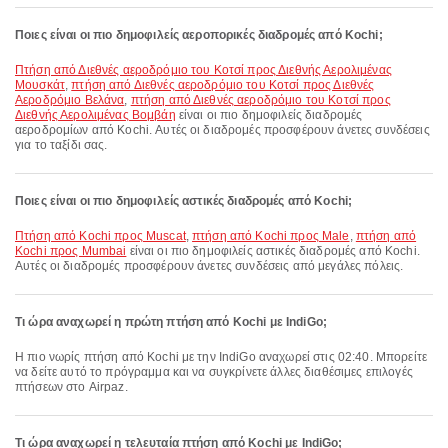
Ποιες είναι οι πιο δημοφιλείς αεροπορικές διαδρομές από Kochi;
πτήση από Διεθνές αεροδρόμιο του Κοτσί προς Διεθνής Αερολιμένας
Μουσκάτ
,
πτήση από Διεθνές αεροδρόμιο του Κοτσί προς Διεθνές
Αεροδρόμιο Βελάνα
,
πτήση από Διεθνές αεροδρόμιο του Κοτσί προς
Διεθνής Αερολιμένας Βομβάη
είναι οι πιο δημοφιλείς διαδρομές
αεροδρομίων από Kochi. Αυτές οι διαδρομές προσφέρουν άνετες συνδέσεις
για το ταξίδι σας.
Ποιες είναι οι πιο δημοφιλείς αστικές διαδρομές από Kochi;
πτήση από Kochi προς Muscat
,
πτήση από Kochi προς Male
,
πτήση από
Kochi προς Mumbai
είναι οι πιο δημοφιλείς αστικές διαδρομές από Kochi.
Αυτές οι διαδρομές προσφέρουν άνετες συνδέσεις από μεγάλες πόλεις.
Τι ώρα αναχωρεί η πρώτη πτήση από Kochi με IndiGo;
Η πιο νωρίς πτήση από Kochi με την IndiGo αναχωρεί στις 02:40. Μπορείτε
να δείτε αυτό το πρόγραμμα και να συγκρίνετε άλλες διαθέσιμες επιλογές
πτήσεων στο Airpaz.
Τι ώρα αναχωρεί η τελευταία πτήση από Kochi με IndiGo;