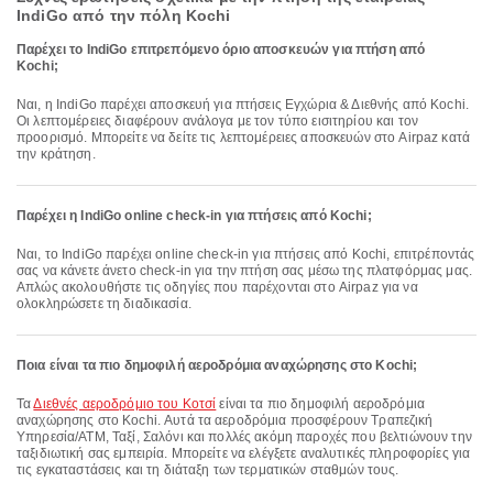
IndiGo από την πόλη Kochi
Παρέχει το IndiGo επιτρεπόμενο όριο αποσκευών για πτήση από
Kochi;
Ναι, η IndiGo παρέχει αποσκευή για πτήσεις Εγχώρια & Διεθνής από Kochi.
Οι λεπτομέρειες διαφέρουν ανάλογα με τον τύπο εισιτηρίου και τον
προορισμό. Μπορείτε να δείτε τις λεπτομέρειες αποσκευών στο Airpaz κατά
την κράτηση.
Παρέχει η IndiGo online check-in για πτήσεις από Kochi;
Ναι, το IndiGo παρέχει online check-in για πτήσεις από Kochi, επιτρέποντάς
σας να κάνετε άνετο check-in για την πτήση σας μέσω της πλατφόρμας μας.
Απλώς ακολουθήστε τις οδηγίες που παρέχονται στο Airpaz για να
ολοκληρώσετε τη διαδικασία.
Ποια είναι τα πιο δημοφιλή αεροδρόμια αναχώρησης στο Kochi;
Τα
Διεθνές αεροδρόμιο του Κοτσί
είναι τα πιο δημοφιλή αεροδρόμια
αναχώρησης στο Kochi. Αυτά τα αεροδρόμια προσφέρουν Τραπεζική
Υπηρεσία/ΑΤΜ, Ταξί, Σαλόνι και πολλές ακόμη παροχές που βελτιώνουν την
ταξιδιωτική σας εμπειρία. Μπορείτε να ελέγξετε αναλυτικές πληροφορίες για
τις εγκαταστάσεις και τη διάταξη των τερματικών σταθμών τους.