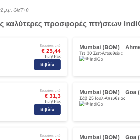
:22 μ.μ. GMT+0
τις καλύτερες προσφορές πτήσεων In
Ξεκινήστε από
Mumbai (BOM)
Ahme
€ 25,44
Τετ 30 Σεπ
Απευθείας
Τιμή/ Pax
IndiGo
Βιβλίο
Ξεκινήστε από
Mumbai (BOM)
Goa 
€ 31,3
Σάβ 25 Ιουλ
Απευθείας
Τιμή/ Pax
IndiGo
Βιβλίο
Ξεκινήστε από
Mumbai (BOM)
Goa 