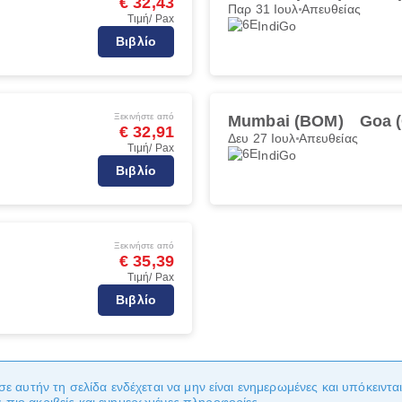
€ 32,43
Παρ 31 Ιουλ
Απευθείας
Τιμή/ Pax
IndiGo
Βιβλίο
Ξεκινήστε από
Mumbai (BOM)
Goa 
€ 32,91
Δευ 27 Ιουλ
Απευθείας
Τιμή/ Pax
IndiGo
Βιβλίο
Ξεκινήστε από
€ 35,39
Τιμή/ Pax
Βιβλίο
σε αυτήν τη σελίδα ενδέχεται να μην είναι ενημερωμένες και υπόκειντ