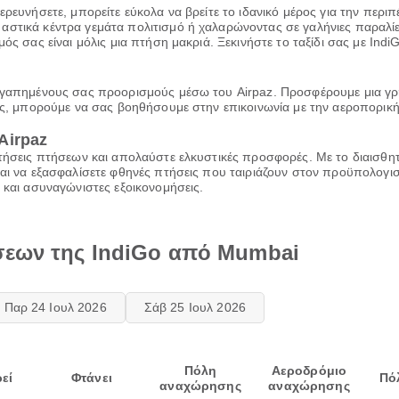
ρευνήσετε, μπορείτε εύκολα να βρείτε το ιδανικό μέρος για την περιπέ
στικά κέντρα γεμάτα πολιτισμό ή χαλαρώνοντας σε γαλήνιες παραλίες,
μός σας είναι μόλις μια πτήση μακριά. Ξεκινήστε το ταξίδι σας με Ind
ς αγαπημένους σας προορισμούς μέσω του Airpaz. Προσφέρουμε μια γ
ας, μπορούμε να σας βοηθήσουμε στην επικοινωνία με την αεροπορική 
Airpaz
ατήσεις πτήσεων και απολαύστε ελκυστικές προσφορές. Με το διαισθη
και να εξασφαλίσετε φθηνές πτήσεις που ταιριάζουν στον προϋπολογι
α και ασυναγώνιστες εξοικονομήσεις.
σεων της IndiGo από Mumbai
Παρ 24 Ιουλ 2026
Σάβ 25 Ιουλ 2026
Πόλη
Αεροδρόμιο
εί
Φτάνει
Πό
αναχώρησης
αναχώρησης