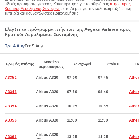
ειδικές προσφορές για εσάς. Κάντε κράτηση για το φθηνό σας
πτήση προς
Κρατικός Αερολιμένας Σαντορίνης
στο Airpaz για την καλύτερη ταξιδιωτική
εμπειρία και ασυναγώνιστες εξοικονομήσεις.
Ελέγξτε το πρόγραμμα πτήσεων της Aegean Airlines προς
Κρατικός Αερολιμένας Σαντορίνης
Τρί 4 Αυγ
Τετ 5 Αυγ
Μοντέλο
Αριθμός πτήσης.
Αναχωρεί
Φτάνει
Π
αεροσκάφους
A3352
Airbus A320
07:00
07:45
Athe
A3348
Airbus A320
07:50
08:40
Athe
A3354
Airbus A320
10:05
10:55
Athe
A3356
Airbus A320
11:00
11:50
Athe
Airbus A320-
A3366
13:35
14:25
Athe