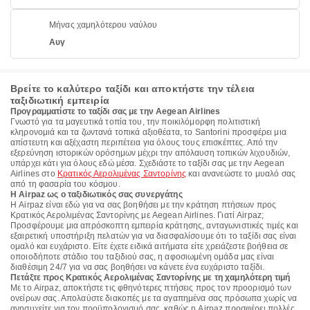
Μήνας χαμηλότερου ναύλου
Αυγ
Βρείτε το καλύτερο ταξίδι και αποκτήστε την τέλεια
ταξιδιωτική εμπειρία
Προγραμματίστε το ταξίδι σας με την Aegean Airlines
Γνωστό για τα μαγευτικά τοπία του, την ποικιλόμορφη πολιτιστική
κληρονομιά και τα ζωντανά τοπικά αξιοθέατα, το Santorini προσφέρει μια
απίστευτη και αξέχαστη περιπέτεια για όλους τους επισκέπτες. Από την
εξερεύνηση ιστορικών ορόσημων μέχρι την απόλαυση τοπικών λιχουδιών,
υπάρχει κάτι για όλους εδώ μέσα. Σχεδιάστε το ταξίδι σας με την Aegean
Airlines στο
Κρατικός Αερολιμένας Σαντορίνης
και ανανεώστε το μυαλό σας
από τη φασαρία του κόσμου.
Η Airpaz ως ο ταξιδιωτικός σας συνεργάτης
Η Airpaz είναι εδώ για να σας βοηθήσει με την κράτηση πτήσεων προς
Κρατικός Αερολιμένας Σαντορίνης με Aegean Airlines. Γιατί Airpaz;
Προσφέρουμε μια απρόσκοπτη εμπειρία κράτησης, ανταγωνιστικές τιμές και
εξαιρετική υποστήριξη πελατών για να διασφαλίσουμε ότι το ταξίδι σας είναι
ομαλό και ευχάριστο. Είτε έχετε ειδικά αιτήματα είτε χρειάζεστε βοήθεια σε
οποιοδήποτε στάδιο του ταξιδιού σας, η αφοσιωμένη ομάδα μας είναι
διαθέσιμη 24/7 για να σας βοηθήσει να κάνετε ένα ευχάριστο ταξίδι.
Πετάξτε προς Κρατικός Αερολιμένας Σαντορίνης με τη χαμηλότερη τιμή
Με το Airpaz, αποκτήστε τις φθηνότερες πτήσεις προς τον προορισμό των
ονείρων σας. Απολαύστε διακοπές με τα αγαπημένα σας πρόσωπα χωρίς να
ανησυχείτε για τον προϋπολογισμό σας, καθώς η Airpaz προσφέρει πολλές