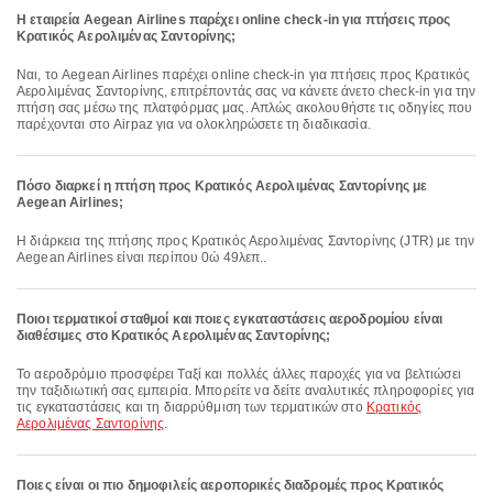
Η εταιρεία Aegean Airlines παρέχει online check-in για πτήσεις προς
Κρατικός Αερολιμένας Σαντορίνης;
Ναι, το Aegean Airlines παρέχει online check-in για πτήσεις προς Κρατικός
Αερολιμένας Σαντορίνης, επιτρέποντάς σας να κάνετε άνετο check-in για την
πτήση σας μέσω της πλατφόρμας μας. Απλώς ακολουθήστε τις οδηγίες που
παρέχονται στο Airpaz για να ολοκληρώσετε τη διαδικασία.
Πόσο διαρκεί η πτήση προς Κρατικός Αερολιμένας Σαντορίνης με
Aegean Airlines;
Η διάρκεια της πτήσης προς Κρατικός Αερολιμένας Σαντορίνης (JTR) με την
Aegean Airlines είναι περίπου 0ώ 49λεπ..
Ποιοι τερματικοί σταθμοί και ποιες εγκαταστάσεις αεροδρομίου είναι
διαθέσιμες στο Κρατικός Αερολιμένας Σαντορίνης;
Το αεροδρόμιο προσφέρει Ταξί και πολλές άλλες παροχές για να βελτιώσει
την ταξιδιωτική σας εμπειρία. Μπορείτε να δείτε αναλυτικές πληροφορίες για
τις εγκαταστάσεις και τη διαρρύθμιση των τερματικών στο
Κρατικός
Αερολιμένας Σαντορίνης
.
Ποιες είναι οι πιο δημοφιλείς αεροπορικές διαδρομές προς Κρατικός