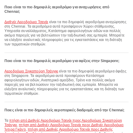
Ποιο είναι το πιο δημοφιλές αεροδρόμιο για αναχωρήσεις από
Chennai;
Διεθνές Αεροδρόμιο Τσενάι
είναι τα πιο δημοφιλή αεροδρόμια αναχώρησης
στη Chennai. Τα αεροδρόμια αυτά προσφέρουν Χώροι στάθμευσης,
Υπηρεσία συναλλάγματος, Κατάστημα αφορολογήτων ειδών και πολλές
ακόμα παροχές για να βελτιώσουν την ταξιδιωτική σας εμπειρία. Μπορείτε
να ελέγξετε αναλυτικές πληροφορίες για τις εγκαταστάσεις και τη διάταξη
των τερματικών σταθμών.
Ποιο είναι το πιο δημοφιλές αεροδρόμιο για αφίξεις στην Singapore;
Αεροδρόμιο Σιγκαπούρη Τσάνγκι
είναι τα πιο δημοφιλή αεροδρόμια άφιξης
στη Singapore. Τα αεροδρόμια αυτά προσφέρουν Κατάστημα
αφορολογήτων ειδών, Αναπηρικό αμαξίδιο, Τρένο και πολλές ακόμα
παροχές για να βελτιώσουν την ταξιδιωτική σας εμπειρία. Μπορείτε να
ελέγξετε αναλυτικές πληροφορίες για τις εγκαταστάσεις και τη διάταξη των
τερματικών σταθμών.
Ποιες είναι οι πιο δημοφιλείς αεροπορικές διαδρομές από την Chennai;
Τα
πτήση από Διεθνές Αεροδρόμιο Τσενάι προς Αεροδρόμιο Σιγκαπούρη
Τσάνγκι
,
πτήση από Διεθνές Αεροδρόμιο Τσενάι προς Διεθνές Αεροδρόμιο
Ίντιρα Γκάντι
,
πτήση από Διεθνές Αεροδρόμιο Τσενάι προς Διεθνής