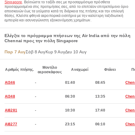
Singapore
. Βελτιώστε το ταξίδι σας με προσαρμόσιμα πρόσθετα
προσαρμοσμένα στις προτιμήσεις σας, από το επιπλέον επιτρεπόμενο όριο
αποσκευών έως τα γεύματα κατά τη διάρκεια της πτήσης και την επιλογή
θέσης. Κλείστε φθηνά αεροπορικά εισιτήρια με την καλύτερη ταξιδιωτική
εμπειρία και ασυναγώνιστη εξοικονόμηση χρημάτων.
Ελέγξτε το πρόγραμμα πτήσεων της Air India από την πόλη
Chennai προς την πόλη Singapore
Παρ 7 Αυγ
Σάβ 8 Αυγ
Κυρ 9 Αυγ
Δευ 10 Αυγ
Μοντέλο
Αριθμός πτήσης.
Αναχωρεί
Φτάνει
Π
αεροσκάφους
AI346
-
01:40
08:45
Chen
AI348
-
06:30
13:35
Chen
AI8281
-
10:30
17:40
Chen
AI8277
-
23:15
06:10
Chen