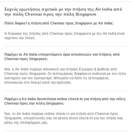
Συχνές ερωτήσεις σχετικά με την πτήση της Air India από
την πόλη Chennai προς την πόλη Singapore
Πόσο διαρκεί η πτήση από Chennai προς Singapore με Air India;
Η διάρκεια της πτήσης από Chennai προς Singapore με την Air India είναι
περίπου 4ώ 34λεπ..
Παρέχει το Air India επιτρεπόμενο όριο αποσκευών για πτήσεις από
Chennai προς Singapore;
Ναι, η Air India παρέχει αποσκευή για πτήσεις Εγχώρια & Διεθνής από
Chennai προς Singapore. Οι λεπτομέρειες διαφέρουν ανάλογα με τον τύπο
εισιτηρίου και τον προορισμό. Μπορείτε να δείτε τις λεπτομέρειες
αποσκευών στο Airpaz κατά την κράτηση.
Παρέχει η Air India δυνατότητα online check-in για πτήση από την πόλη
Chennai προς την πόλη Singapore;
Ναι, το Air India παρέχει online check-in για πτήση από Chennai προς
Singapore, επιτρέποντάς σας να κάνετε άνετο check-in για την πτήση σας
μέσω της πλατφόρμας μας.