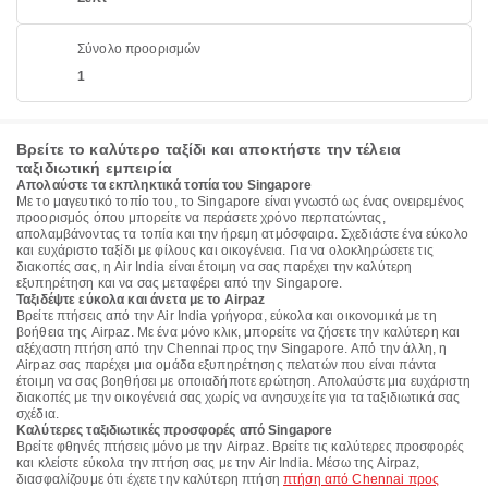
Σύνολο προορισμών
1
Βρείτε το καλύτερο ταξίδι και αποκτήστε την τέλεια
ταξιδιωτική εμπειρία
Απολαύστε τα εκπληκτικά τοπία του Singapore
Με το μαγευτικό τοπίο του, το Singapore είναι γνωστό ως ένας ονειρεμένος
προορισμός όπου μπορείτε να περάσετε χρόνο περπατώντας,
απολαμβάνοντας τα τοπία και την ήρεμη ατμόσφαιρα. Σχεδιάστε ένα εύκολο
και ευχάριστο ταξίδι με φίλους και οικογένεια. Για να ολοκληρώσετε τις
διακοπές σας, η Air India είναι έτοιμη να σας παρέχει την καλύτερη
εξυπηρέτηση και να σας μεταφέρει από την Singapore.
Ταξιδέψτε εύκολα και άνετα με το Airpaz
Βρείτε πτήσεις από την Air India γρήγορα, εύκολα και οικονομικά με τη
βοήθεια της Airpaz. Με ένα μόνο κλικ, μπορείτε να ζήσετε την καλύτερη και
αξέχαστη πτήση από την Chennai προς την Singapore. Από την άλλη, η
Airpaz σας παρέχει μια ομάδα εξυπηρέτησης πελατών που είναι πάντα
έτοιμη να σας βοηθήσει με οποιαδήποτε ερώτηση. Απολαύστε μια ευχάριστη
διακοπές με την οικογένειά σας χωρίς να ανησυχείτε για τα ταξιδιωτικά σας
σχέδια.
Καλύτερες ταξιδιωτικές προσφορές από Singapore
Βρείτε φθηνές πτήσεις μόνο με την Airpaz. Βρείτε τις καλύτερες προσφορές
και κλείστε εύκολα την πτήση σας με την Air India. Μέσω της Airpaz,
διασφαλίζουμε ότι έχετε την καλύτερη πτήση
πτήση από Chennai προς