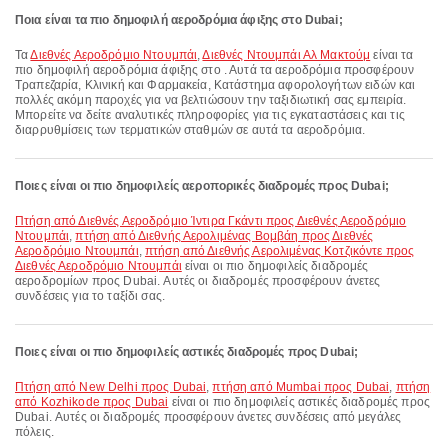
Ποια είναι τα πιο δημοφιλή αεροδρόμια άφιξης στο Dubai;
Τα
Διεθνές Αεροδρόμιο Ντουμπάι
,
Διεθνές Ντουμπάι Αλ Μακτούμ
είναι τα
πιο δημοφιλή αεροδρόμια άφιξης στο . Αυτά τα αεροδρόμια προσφέρουν
Τραπεζαρία, Κλινική και Φαρμακεία, Κατάστημα αφορολογήτων ειδών και
πολλές ακόμη παροχές για να βελτιώσουν την ταξιδιωτική σας εμπειρία.
Μπορείτε να δείτε αναλυτικές πληροφορίες για τις εγκαταστάσεις και τις
διαρρυθμίσεις των τερματικών σταθμών σε αυτά τα αεροδρόμια.
Ποιες είναι οι πιο δημοφιλείς αεροπορικές διαδρομές προς Dubai;
πτήση από Διεθνές Αεροδρόμιο Ίντιρα Γκάντι προς Διεθνές Αεροδρόμιο
Ντουμπάι
,
πτήση από Διεθνής Αερολιμένας Βομβάη προς Διεθνές
Αεροδρόμιο Ντουμπάι
,
πτήση από Διεθνής Αερολιμένας Κοτζικόντε προς
Διεθνές Αεροδρόμιο Ντουμπάι
είναι οι πιο δημοφιλείς διαδρομές
αεροδρομίων προς Dubai. Αυτές οι διαδρομές προσφέρουν άνετες
συνδέσεις για το ταξίδι σας.
Ποιες είναι οι πιο δημοφιλείς αστικές διαδρομές προς Dubai;
πτήση από New Delhi προς Dubai
,
πτήση από Mumbai προς Dubai
,
πτήση
από Kozhikode προς Dubai
είναι οι πιο δημοφιλείς αστικές διαδρομές προς
Dubai. Αυτές οι διαδρομές προσφέρουν άνετες συνδέσεις από μεγάλες
πόλεις.