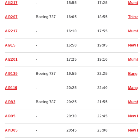
AI4217
-
15:55
17:25
Mumb
AI9207
Boeing 737
16:05
18:55
Thir
AI2217
-
16:10
17:55
Mumb
AI915
-
16:50
19:05
New 
AI2201
-
17:25
19:10
Mumb
AI9139
Boeing 737
19:55
22:25
Bang
AI9119
-
20:25
22:40
Mang
AI983
Boeing 787
20:25
21:55
Mumb
AI995
-
20:30
22:45
New 
AI4305
-
20:45
23:00
New 