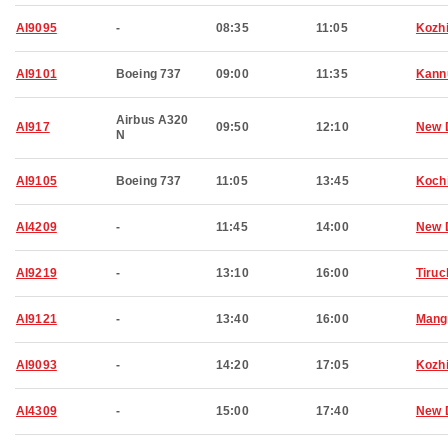
AI9095
-
08:35
11:05
Kozh
AI9101
Boeing 737
09:00
11:35
Kann
Airbus A320
AI917
09:50
12:10
New 
N
AI9105
Boeing 737
11:05
13:45
Koch
AI4209
-
11:45
14:00
New 
AI9219
-
13:10
16:00
Tiruc
AI9121
-
13:40
16:00
Mang
AI9093
-
14:20
17:05
Kozh
AI4309
-
15:00
17:40
New 