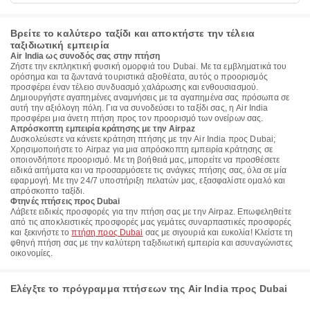
Βρείτε το καλύτερο ταξίδι και αποκτήστε την τέλεια
ταξιδιωτική εμπειρία
Air India ως συνοδός σας στην πτήση
Ζήστε την εκπληκτική φυσική ομορφιά του Dubai. Με τα εμβληματικά του
ορόσημα και τα ζωντανά τουριστικά αξιοθέατα, αυτός ο προορισμός
προσφέρει έναν τέλειο συνδυασμό χαλάρωσης και ενθουσιασμού.
Δημιουργήστε αγαπημένες αναμνήσεις με τα αγαπημένα σας πρόσωπα σε
αυτή την αξιόλογη πόλη. Για να συνοδεύσει το ταξίδι σας, η Air India
προσφέρει μια άνετη πτήση προς τον προορισμό των ονείρων σας.
Απρόσκοπτη εμπειρία κράτησης με την Airpaz
Δυσκολεύεστε να κάνετε κράτηση πτήσης με την Air India προς Dubai;
Χρησιμοποιήστε το Airpaz για μια απρόσκοπτη εμπειρία κράτησης σε
οποιονδήποτε προορισμό. Με τη βοήθειά μας, μπορείτε να προσθέσετε
ειδικά αιτήματα και να προσαρμόσετε τις ανάγκες πτήσης σας, όλα σε μία
εφαρμογή. Με την 24/7 υποστήριξη πελατών μας, εξασφαλίστε ομαλό και
απρόσκοπτο ταξίδι.
Φτηνές πτήσεις προς Dubai
Λάβετε ειδικές προσφορές για την πτήση σας με την Airpaz. Επωφεληθείτε
από τις αποκλειστικές προσφορές μας γεμάτες συναρπαστικές προσφορές
και ξεκινήστε το
πτήση προς Dubai
σας με σιγουριά και ευκολία! Κλείστε τη
φθηνή πτήση σας με την καλύτερη ταξιδιωτική εμπειρία και ασυναγώνιστες
οικονομίες.
Ελέγξτε το πρόγραμμα πτήσεων της Air India προς Dubai