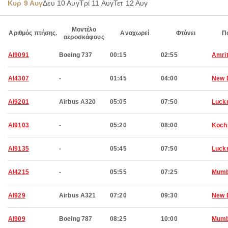
Κυρ 9 Αυγ
Δευ 10 Αυγ
Τρί 11 Αυγ
Τετ 12 Αυγ
Μοντέλο
Αριθμός πτήσης.
Αναχωρεί
Φτάνει
Π
αεροσκάφους
AI9091
Boeing 737
00:15
02:55
Amri
AI4307
-
01:45
04:00
New 
AI9201
Airbus A320
05:05
07:50
Luck
AI9103
-
05:20
08:00
Koch
AI9135
-
05:45
07:50
Luck
AI4215
-
05:55
07:25
Mumb
AI929
Airbus A321
07:20
09:30
New 
AI909
Boeing 787
08:25
10:00
Mumb