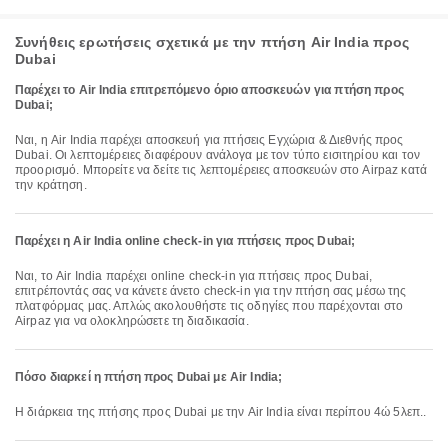
Συνήθεις ερωτήσεις σχετικά με την πτήση Air India προς
Dubai
Παρέχει το Air India επιτρεπόμενο όριο αποσκευών για πτήση προς
Dubai;
Ναι, η Air India παρέχει αποσκευή για πτήσεις Εγχώρια & Διεθνής προς
Dubai. Οι λεπτομέρειες διαφέρουν ανάλογα με τον τύπο εισιτηρίου και τον
προορισμό. Μπορείτε να δείτε τις λεπτομέρειες αποσκευών στο Airpaz κατά
την κράτηση.
Παρέχει η Air India online check-in για πτήσεις προς Dubai;
Ναι, το Air India παρέχει online check-in για πτήσεις προς Dubai,
επιτρέποντάς σας να κάνετε άνετο check-in για την πτήση σας μέσω της
πλατφόρμας μας. Απλώς ακολουθήστε τις οδηγίες που παρέχονται στο
Airpaz για να ολοκληρώσετε τη διαδικασία.
Πόσο διαρκεί η πτήση προς Dubai με Air India;
Η διάρκεια της πτήσης προς Dubai με την Air India είναι περίπου 4ώ 5λεπ..