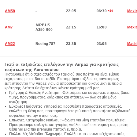
AM58
-
22:05
06:30
+1d
Mexic
AIRBUS
AM7
22:15
16:00
Mexic
A350-900
AM22
Boeing 787
23:35
03:05
Madr
Γιατί οι ταξιδιώτες επιλέγουν την Airpaz για κρατήσεις
πτήσεων της Aeromexico
Πιστεύουμε ότι ο σχεδιασμός του ταξιδιού σας πρέπει να είναι εξίσου
ευχάριστος με το ίδιο το ταξίδι. Εκατομμύρια ταξιδιώτες παγκοσμίως
εμπιστεύονται την Airpaz για μια απρόσκοπτη και οικονομική εμπειρία
κράτησης. Δείτε τι θα έχετε όταν κάνετε κράτηση μαζί μας:
Γρήγορη & Εύκολη Αναζήτηση: Φιλτράρετε και συγκρίνετε πτήσεις βάσει
τιμής, προγράμματος, διάρκειας και στάσεων — όλα σε μία μόνο
αναζήτηση.
Εύκολες Πρόσθετες Υπηρεσίες: Προσθέστε παραδοτέες αποσκευές,
επιλέξτε τη θέση σας, προπαραγγείλετε γεύματα ή αποκτήστε ταξιδιωτική
ασφάλιση για την πτήση σας.
Επιλογές Κατηγορίας Ναύλου: Ψάχνετε για λίγη επιπλέον πολυτέλεια;
Προσφέρουμε επιλογές κατηγορίας ναύλου από οικονομική έως πρώτη
θέση για μια πιο premium πτητική εμπειρία.
Πολλαπλές Μέθοδοι Πληρωμής: Επιλέξτε από πιστωτικές/χρεωστικές