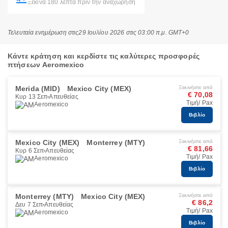
Ξεκινά 180 λεπτά πριν την αναχώρηση
Τελευταία ενημέρωση στις
29 Ιουλίου 2026 στις 03:00 π.μ. GMT+0
Κάντε κράτηση και κερδίστε τις καλύτερες προσφορές
πτήσεων Aeromexico
Merida (MID)
Mexico City (MEX)
Ξεκινήστε από
€ 70,08
Κυρ 13 Σεπ
Απευθείας
Τιμή/ Pax
Aeromexico
Βιβλίο
Mexico City (MEX)
Monterrey (MTY)
Ξεκινήστε από
€ 81,66
Κυρ 6 Σεπ
Απευθείας
Τιμή/ Pax
Aeromexico
Βιβλίο
Monterrey (MTY)
Mexico City (MEX)
Ξεκινήστε από
€ 86,2
Δευ 7 Σεπ
Απευθείας
Τιμή/ Pax
Aeromexico
Βιβλίο