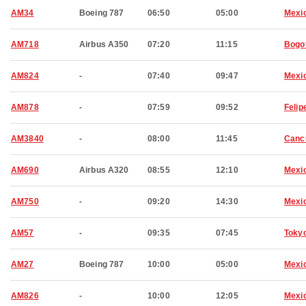
AM34
Boeing 787
06:50
05:00
Mexic
AM718
Airbus A350
07:20
11:15
Bogo
AM824
-
07:40
09:47
Mexic
AM878
-
07:59
09:52
Felip
AM3840
-
08:00
11:45
Canc
AM690
Airbus A320
08:55
12:10
Mexic
AM750
-
09:20
14:30
Mexic
AM57
-
09:35
07:45
Toky
AM27
Boeing 787
10:00
05:00
Mexic
AM826
-
10:00
12:05
Mexic