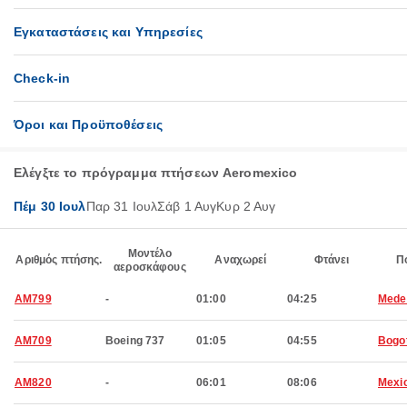
Εγκαταστάσεις και Υπηρεσίες
Check-in
Όροι και Προϋποθέσεις
Ελέγξτε το πρόγραμμα πτήσεων Aeromexico
Πέμ 30 Ιουλ
Παρ 31 Ιουλ
Σάβ 1 Αυγ
Κυρ 2 Αυγ
Μοντέλο
Αριθμός πτήσης.
Αναχωρεί
Φτάνει
Π
αεροσκάφους
AM799
-
01:00
04:25
Medel
AM709
Boeing 737
01:05
04:55
Bogo
AM820
-
06:01
08:06
Mexic