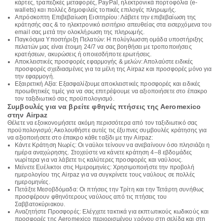
κάρτες, τραπεζικές μεταφορές, PayPal, ηλεκτρονικά πορτοφόλια (e-
wallets) και πολλές δημοφιλείς τοπικές επιλογές πληρωμής.
Απρόσκοπτη Επιβεβαίωση Εισιτηρίου: Λάβετε την επιβεβαίωση της
κράτησής σας & το ηλεκτρονικό εισιτήριο απευθείας στα εισερχόμενα του
email σας μετά την ολοκλήρωση της πληρωμής.
Παγκόσμια Υποστήριξη Πελατών: Η πολύγλωσση ομάδα υποστήριξης
πελατών μας είναι έτοιμη 24/7 να σας βοηθήσει με τροποποιήσεις
κρατήσεων, ακυρώσεις ή οποιεσδήποτε ερωτήσεις.
Αποκλειστικές προσφορές εφαρμογής & μελών: Απολαύστε ειδικές
προσφορές σχεδιασμένες για τα μέλη της Airpaz και προσφορές μόνο για
την εφαρμογή.
Εξαιρετική Αξία: Εξασφαλίζουμε αποκλειστικές προσφορές και ειδικές
προωθητικές τιμές για να σας επιτρέψουμε να αξιοποιήσετε στο έπακρο
τον ταξιδιωτικό σας προϋπολογισμό.
Συμβουλές για να βρείτε φθηνές πτήσεις της Aeromexico
στην Airpaz
Θέλετε να εξοικονομήσετε ακόμη περισσότερα από τον ταξιδιωτικό σας
προϋπολογισμό; Ακολουθήστε αυτές τις έξυπνες συμβουλές κράτησης για
να αξιοποιήσετε στο έπακρο κάθε ταξίδι με την Airpaz:
Κάντε Κράτηση Νωρίς: Οι ναύλοι τείνουν να ανεβαίνουν όσο πλησιάζει η
ημέρα αναχώρησης. Στοχεύστε να κάνετε κράτηση 4–8 εβδομάδες
νωρίτερα για να λάβετε τις καλύτερες προσφορές και ναύλους.
Μείνετε Ευέλικτοι στις Ημερομηνίες: Χρησιμοποιήστε την προβολή
ημερολογίου της Airpaz για να συγκρίνετε τους ναύλους σε πολλές
ημερομηνίες.
Πετάξτε Μεσοβδόμαδα: Οι πτήσεις την Τρίτη και την Τετάρτη συνήθως
προσφέρουν φθηνότερους ναύλους από τις πτήσεις του
Σαββατοκύριακου.
Αναζητήστε Προσφορές: Ελέγχετε τακτικά για εκπτωτικούς κωδικούς και
προσφορές της Aeromexico περιορισμένου χρόνου στη σελίδα και στη