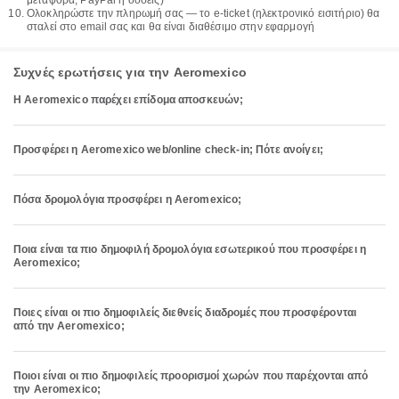
μεταφορά, PayPal ή δόσεις)
Ολοκληρώστε την πληρωμή σας — το e-ticket (ηλεκτρονικό εισιτήριο) θα
σταλεί στο email σας και θα είναι διαθέσιμο στην εφαρμογή
Συχνές ερωτήσεις για την Aeromexico
Η Aeromexico παρέχει επίδομα αποσκευών;
Προσφέρει η Aeromexico web/online check-in; Πότε ανοίγει;
Πόσα δρομολόγια προσφέρει η Aeromexico;
Ποια είναι τα πιο δημοφιλή δρομολόγια εσωτερικού που προσφέρει η
Aeromexico;
Ποιες είναι οι πιο δημοφιλείς διεθνείς διαδρομές που προσφέρονται
από την Aeromexico;
Ποιοι είναι οι πιο δημοφιλείς προορισμοί χωρών που παρέχονται από
την Aeromexico;