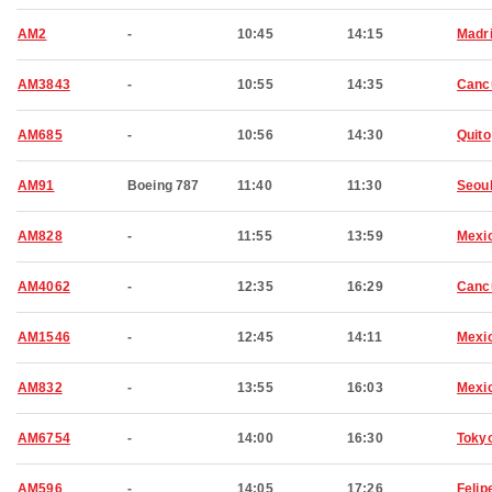
AM2
-
10:45
14:15
Madr
AM3843
-
10:55
14:35
Canc
AM685
-
10:56
14:30
Quito
AM91
Boeing 787
11:40
11:30
Seou
AM828
-
11:55
13:59
Mexic
AM4062
-
12:35
16:29
Canc
AM1546
-
12:45
14:11
Mexic
AM832
-
13:55
16:03
Mexic
AM6754
-
14:00
16:30
Toky
AM596
-
14:05
17:26
Felip