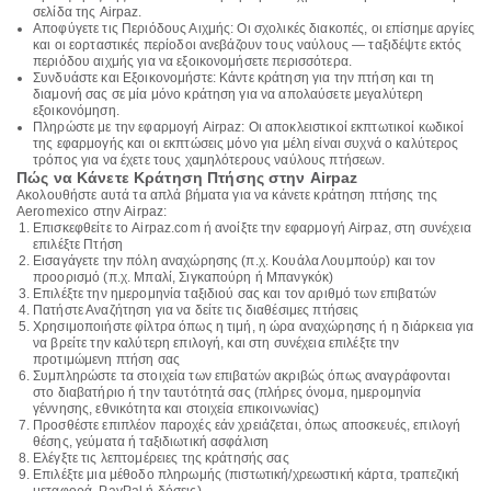
σελίδα της Airpaz.
Αποφύγετε τις Περιόδους Αιχμής: Οι σχολικές διακοπές, οι επίσημε αργίες
και οι εορταστικές περίοδοι ανεβάζουν τους ναύλους — ταξιδέψτε εκτός
περιόδου αιχμής για να εξοικονομήσετε περισσότερα.
Συνδυάστε και Εξοικονομήστε: Κάντε κράτηση για την πτήση και τη
διαμονή σας σε μία μόνο κράτηση για να απολαύσετε μεγαλύτερη
εξοικονόμηση.
Πληρώστε με την εφαρμογή Airpaz: Οι αποκλειστικοί εκπτωτικοί κωδικοί
της εφαρμογής και οι εκπτώσεις μόνο για μέλη είναι συχνά ο καλύτερος
τρόπος για να έχετε τους χαμηλότερους ναύλους πτήσεων.
Πώς να Κάνετε Κράτηση Πτήσης στην Airpaz
Ακολουθήστε αυτά τα απλά βήματα για να κάνετε κράτηση πτήσης της
Aeromexico στην Airpaz:
Επισκεφθείτε το Airpaz.com ή ανοίξτε την εφαρμογή Airpaz, στη συνέχεια
επιλέξτε Πτήση
Εισαγάγετε την πόλη αναχώρησης (π.χ. Κουάλα Λουμπούρ) και τον
προορισμό (π.χ. Μπαλί, Σιγκαπούρη ή Μπανγκόκ)
Επιλέξτε την ημερομηνία ταξιδιού σας και τον αριθμό των επιβατών
Πατήστε Αναζήτηση για να δείτε τις διαθέσιμες πτήσεις
Χρησιμοποιήστε φίλτρα όπως η τιμή, η ώρα αναχώρησης ή η διάρκεια για
να βρείτε την καλύτερη επιλογή, και στη συνέχεια επιλέξτε την
προτιμώμενη πτήση σας
Συμπληρώστε τα στοιχεία των επιβατών ακριβώς όπως αναγράφονται
στο διαβατήριο ή την ταυτότητά σας (πλήρες όνομα, ημερομηνία
γέννησης, εθνικότητα και στοιχεία επικοινωνίας)
Προσθέστε επιπλέον παροχές εάν χρειάζεται, όπως αποσκευές, επιλογή
θέσης, γεύματα ή ταξιδιωτική ασφάλιση
Ελέγξτε τις λεπτομέρειες της κράτησής σας
Επιλέξτε μια μέθοδο πληρωμής (πιστωτική/χρεωστική κάρτα, τραπεζική