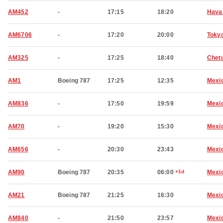
AM452
-
17:15
18:20
Hava
AM6706
-
17:20
20:00
Toky
AM325
-
17:25
18:40
Chet
AM1
Boeing 787
17:25
12:35
Mexic
AM836
-
17:50
19:59
Mexic
AM70
-
19:20
15:30
Mexic
AM656
-
20:30
23:43
Mexic
AM90
Boeing 787
20:35
06:00
+1d
Mexic
AM21
Boeing 787
21:25
16:30
Mexic
AM840
-
21:50
23:57
Mexic