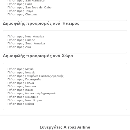
Πτήση προς San Francisco
Πτήση προς Paris
Πτήση προς San Jose del Cabo
Πτήση προς Tokyo
Πτήση προς Chetumal
Δημοφιλής προορισμός ανά Ήπειρος
Πτήση προς North America
Πτήση προς Europe
Πτήση προς South America
Πτήση προς Asia
Δημοφιλής προορισμός ανά Χώρα
Πτήση προς Μεξικό
Πτήση προς Ισπανία
Πτήση προς Ηνωμένες Πολιτείες Αμερικής
Πτήση προς Γουατεμάλα
Πτήση προς Γαλλία
Πτήση προς Ιαπωνία
Πτήση προς Ιταλία
Πτήση προς Δομινικανή Δημοκρατία
Πτήση προς Κολομβία
Πτήση προς Νότια Κορέα
Πτήση προς Κούβα
Συνεργάτες Airpaz Airline