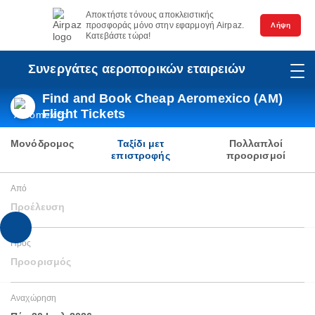
Αποκτήστε τόνους αποκλειστικής
προσφοράς μόνο στην εφαρμογή Airpaz.
Λήψη
Κατεβάστε τώρα!
Συνεργάτες αεροπορικών εταιρειών
Find and Book Cheap Aeromexico (AM)
Flight Tickets
Μονόδρομος
Ταξίδι μετ
Πολλαπλοί
επιστροφής
προορισμοί
Από
Προέλευση
Προς
Προορισμός
Αναχώρηση