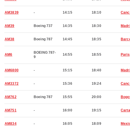
AM3839
-
14:15
18:10
Canc
AM39
Boeing 737
14:35
18:30
Madr
AM38
Boeing 787
14:45
18:35
Barc
BOEING 787-
AM6
14:55
18:55
Paris
9
AM6800
-
15:15
18:40
Madr
AM3372
-
15:36
19:24
Canc
AM762
Boeing 787
15:55
20:00
Bogo
AM751
-
16:00
19:15
Cart
AM834
-
16:05
18:09
Mexic