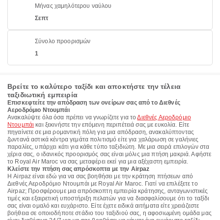
Μήνας χαμηλότερου ναύλου
Σεπτ
Σύνολο προορισμών
1
Βρείτε το καλύτερο ταξίδι και αποκτήστε την τέλεια
ταξιδιωτική εμπειρία
Επισκεφτείτε την απόδραση των ονείρων σας από το Διεθνές
Αεροδρόμιο Ντουμπάι
Ανακαλύψτε όλα όσα πρέπει να γνωρίζετε για το
Διεθνές Αεροδρόμιο
Ντουμπάι
και ξεκινήστε την επόμενη περιπέτειά σας με ευκολία. Είτε
πηγαίνετε σε μια ρομαντική πόλη για μια απόδραση, ανακαλύπτοντας
ζωντανά αστικά κέντρα γεμάτα πολιτισμό είτε για χαλάρωση σε γαλήνιες
παραλίες, υπάρχει κάτι για κάθε τύπο ταξιδιώτη. Με μια σειρά επιλογών στα
χέρια σας, ο ιδανικός προορισμός σας είναι μόλις μια πτήση μακριά. Αφήστε
το Royal Air Maroc να σας μεταφέρει εκεί για μια αξέχαστη εμπειρία.
Κλείστε την πτήση σας απρόσκοπτα με την Airpaz
Η Airpaz είναι εδώ για να σας βοηθήσει με την κράτηση πτήσεων από
Διεθνές Αεροδρόμιο Ντουμπάι με Royal Air Maroc. Γιατί να επιλέξετε το
Airpaz; Προσφέρουμε μια απρόσκοπτη εμπειρία κράτησης, ανταγωνιστικές
τιμές και εξαιρετική υποστήριξη πελατών για να διασφαλίσουμε ότι το ταξίδι
σας είναι ομαλό και ευχάριστο. Είτε έχετε ειδικά αιτήματα είτε χρειάζεστε
βοήθεια σε οποιοδήποτε στάδιο του ταξιδιού σας, η αφοσιωμένη ομάδα μας