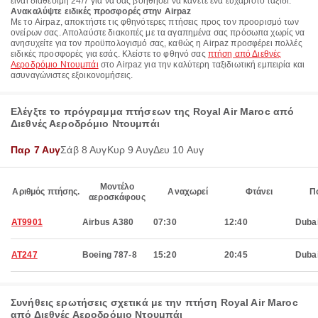
είναι διαθέσιμη 24/7 για να σας βοηθήσει να κάνετε ένα ευχάριστο ταξίδι.
Ανακαλύψτε ειδικές προσφορές στην Airpaz
Με το Airpaz, αποκτήστε τις φθηνότερες πτήσεις προς τον προορισμό των
ονείρων σας. Απολαύστε διακοπές με τα αγαπημένα σας πρόσωπα χωρίς να
ανησυχείτε για τον προϋπολογισμό σας, καθώς η Airpaz προσφέρει πολλές
ειδικές προσφορές για εσάς. Κλείστε το φθηνό σας
πτήση από Διεθνές
Αεροδρόμιο Ντουμπάι
στο Airpaz για την καλύτερη ταξιδιωτική εμπειρία και
ασυναγώνιστες εξοικονομήσεις.
Ελέγξτε το πρόγραμμα πτήσεων της Royal Air Maroc από
Διεθνές Αεροδρόμιο Ντουμπάι
Παρ 7 Αυγ
Σάβ 8 Αυγ
Κυρ 9 Αυγ
Δευ 10 Αυγ
Μοντέλο
Αριθμός πτήσης.
Αναχωρεί
Φτάνει
Π
αεροσκάφους
AT9901
Airbus A380
07:30
12:40
Duba
AT247
Boeing 787-8
15:20
20:45
Duba
Συνήθεις ερωτήσεις σχετικά με την πτήση Royal Air Maroc
από Διεθνές Αεροδρόμιο Ντουμπάι