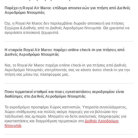
Παρέχει η Royal Air Maroc επίδομα αποσκευών για πτήση από Διεθνές
Αεροδρόμιο Ντουμπάι;
Όχι, η Royal Air Maroc δεν περιλαμβάνει δωρεάν αποσκευή για πτήσεις
Εγχώρια & Διεθνής από το Διεθνές Αεροδρόμιο Ντουμπάι. Θα χρειαστεί να
αγοράσετε αποσκευή ξεχωριστά.
Η εταιρεία Royal Air Maroc παρέχει online check-in για πτήσεις από
Διεθνές Αεροδρόμιο Ντουμπάι;
Ναι, το Royal Air Maroc παρέχει online check-in για πτήσεις από Διεθνές
Αεροδρόμιο Ντουμπάι, επιτρέποντάς σας να κάνετε άνετο check-in για την
πτήση σας μέσω της πλατφόρμας μας.
Ποιοι τερματικοί σταθμοί και ποιες εγκαταστάσεις αεροδρομίου είναι
διαθέσιμες στο Διεθνές Αεροδρόμιο Ντουμπάι;
Το αεροδρόμιο προσφέρει Χώρος καπνιστών, Υπηρεσία συναλλάγματος,
Χώροι στάθμευσης και πολλές ακόμη παροχές για να βελτιώσει την
ταξιδιωτική σας εμπειρία. Μπορείτε να δείτε αναλυτικές πληροφορίες για
εγκαταστάσεις και διαρρύθμιση τερματικών στο
Διεθνές Αεροδρόμιο
Ντουμπάι
.