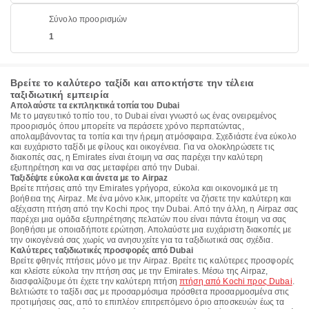
Σύνολο προορισμών
1
Βρείτε το καλύτερο ταξίδι και αποκτήστε την τέλεια
ταξιδιωτική εμπειρία
Απολαύστε τα εκπληκτικά τοπία του Dubai
Με το μαγευτικό τοπίο του, το Dubai είναι γνωστό ως ένας ονειρεμένος
προορισμός όπου μπορείτε να περάσετε χρόνο περπατώντας,
απολαμβάνοντας τα τοπία και την ήρεμη ατμόσφαιρα. Σχεδιάστε ένα εύκολο
και ευχάριστο ταξίδι με φίλους και οικογένεια. Για να ολοκληρώσετε τις
διακοπές σας, η Emirates είναι έτοιμη να σας παρέχει την καλύτερη
εξυπηρέτηση και να σας μεταφέρει από την Dubai.
Ταξιδέψτε εύκολα και άνετα με το Airpaz
Βρείτε πτήσεις από την Emirates γρήγορα, εύκολα και οικονομικά με τη
βοήθεια της Airpaz. Με ένα μόνο κλικ, μπορείτε να ζήσετε την καλύτερη και
αξέχαστη πτήση από την Kochi προς την Dubai. Από την άλλη, η Airpaz σας
παρέχει μια ομάδα εξυπηρέτησης πελατών που είναι πάντα έτοιμη να σας
βοηθήσει με οποιαδήποτε ερώτηση. Απολαύστε μια ευχάριστη διακοπές με
την οικογένειά σας χωρίς να ανησυχείτε για τα ταξιδιωτικά σας σχέδια.
Καλύτερες ταξιδιωτικές προσφορές από Dubai
Βρείτε φθηνές πτήσεις μόνο με την Airpaz. Βρείτε τις καλύτερες προσφορές
και κλείστε εύκολα την πτήση σας με την Emirates. Μέσω της Airpaz,
διασφαλίζουμε ότι έχετε την καλύτερη πτήση
πτήση από Kochi προς Dubai
.
Βελτιώστε το ταξίδι σας με προσαρμόσιμα πρόσθετα προσαρμοσμένα στις
προτιμήσεις σας, από το επιπλέον επιτρεπόμενο όριο αποσκευών έως τα