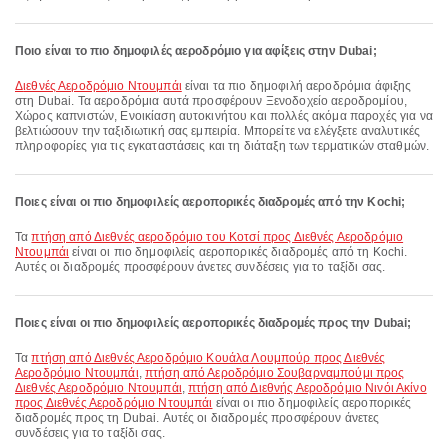
Ποιο είναι το πιο δημοφιλές αεροδρόμιο για αφίξεις στην Dubai;
Διεθνές Αεροδρόμιο Ντουμπάι
είναι τα πιο δημοφιλή αεροδρόμια άφιξης
στη Dubai. Τα αεροδρόμια αυτά προσφέρουν Ξενοδοχείο αεροδρομίου,
Χώρος καπνιστών, Ενοικίαση αυτοκινήτου και πολλές ακόμα παροχές για να
βελτιώσουν την ταξιδιωτική σας εμπειρία. Μπορείτε να ελέγξετε αναλυτικές
πληροφορίες για τις εγκαταστάσεις και τη διάταξη των τερματικών σταθμών.
Ποιες είναι οι πιο δημοφιλείς αεροπορικές διαδρομές από την Kochi;
Τα
πτήση από Διεθνές αεροδρόμιο του Κοτσί προς Διεθνές Αεροδρόμιο
Ντουμπάι
είναι οι πιο δημοφιλείς αεροπορικές διαδρομές από τη Kochi.
Αυτές οι διαδρομές προσφέρουν άνετες συνδέσεις για το ταξίδι σας.
Ποιες είναι οι πιο δημοφιλείς αεροπορικές διαδρομές προς την Dubai;
Τα
πτήση από Διεθνές Αεροδρόμιο Κουάλα Λουμπούρ προς Διεθνές
Αεροδρόμιο Ντουμπάι
,
πτήση από Αεροδρόμιο Σουβαρναμπούμι προς
Διεθνές Αεροδρόμιο Ντουμπάι
,
πτήση από Διεθνής Αεροδρόμιο Νινόι Ακίνο
προς Διεθνές Αεροδρόμιο Ντουμπάι
είναι οι πιο δημοφιλείς αεροπορικές
διαδρομές προς τη Dubai. Αυτές οι διαδρομές προσφέρουν άνετες
συνδέσεις για το ταξίδι σας.