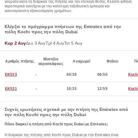
γεύματα κατά τη διάρκεια της πτήσης και την επιλογή θέσης. Κλείστε φθηνά
αεροπορικά εισιτήρια με την καλύτερη ταξιδιωτική εμπειρία και
ασυναγώνιστη εξοικονόμηση χρημάτων.
Ελέγξτε το πρόγραμμα πτήσεων της Emirates από την
πόλη Kochi προς την πόλη Dubai
Κυρ 2 Αυγ
Δευ 3 Αυγ
Τρί 4 Αυγ
Τετ 5 Αυγ
Μοντέλο
Αριθμός πτήσης.
Αναχωρεί
Φτάνει
Π
αεροσκάφους
EK533
-
04:30
06:50
Koch
EK531
-
10:35
12:55
Koch
Συχνές ερωτήσεις σχετικά με την πτήση της Emirates από
την πόλη Kochi προς την πόλη Dubai
Πόσο διαρκεί η πτήση από Kochi προς Dubai με Emirates;
Η διάρκεια της πτήσης από Kochi προς Dubai με την Emirates είναι