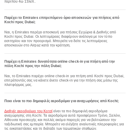
περίπου 4ώ 13λεπ..
Παρέχει το Emirates επιτρεπόμενο όριο αποσκευών για πτήσεις από
Kochi προς Dubai;
Ναι, η Emirates παρέχει αποσκευή για πτήσεις Εγχώρια & Διεθνής από
Kochi προς Dubai. Οι λεπτομέρειες διαφέρουν ανάλογα με τον τύπο
εισιτηρίου και τον προορισμό. Μπορείτε να δείτε τις λεπτομέρειες
αποσκευών στο Airpaz κατά την κράτηση.
Παρέχει η Emirates δυνατότητα online check-in για πτήση από την
πόλη Kochi προς την πόλη Dubai;
Ναι, το Emirates παρέχει online check-in για πτήση από Kochi προς Dubai,
επιτρέποντάς σας να κάνετε άνετο check-in για την πτήση σας μέσω της
πλατφόρμας μας.
Ποιο είναι το πιο δημοφιλές αεροδρόμιο για αναχωρήσεις από Kochi;
Διεθνές αεροδρόμιο του Κοτσί
είναι τα πιο δημοφιλή αεροδρόμια
αναχώρησης στη Kochi. Τα αεροδρόμια αυτά προσφέρουν Τρένο, Σαλόνι,
Αίθουσα προσευχής και πολλές ακόμα παροχές για να βελτιώσουν την
ταξιδιωτική σας εμπειρία. Μπορείτε να ελέγξετε αναλυτικές πληροφορίες για
τις εγκαταστάσεις και τη διάταξη των τερματικών σταθμών.