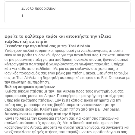
Σύνολο προορισμών
1
Βρείτε το καλύτερο ταξίδι και αποκτήστε την τέλεια
ταξιδιωτική εμπειρία
Ξεκινήστε την περιπέτειά σας με την Thai AirAsia
Υπάρχουν πολλοί τουριστικοί προορισμοί για να εξερευνήσετε, μπορείτε
εύκολα να βρείτε το ιδανικό μέρος για την περιπέτειά σας. Είτε κατευθύνεστε
σε μια ρομαντική πόλη για μια απόδραση, ανακαλύπτοντας ζωντανά αστικά
κέντρα γεμάτα πολιτισμό ή χαλαρώνοντας σε γαλήνιες παραλίες, υπάρχει
κάτι για κάθε τύπο ταξιδιώτη. Με μια σειρά επιλογών στα χέρια σας, ο
ιδανικός προορισμός σας είναι μόλις μια πτήση μακριά. Ξεκινήστε το ταξίδι
σας με Thai AirAsia, τη δημοφιλή αεροπορική εταιρεία στο Bali Denpasar με
την καλύτερη εξυπηρέτηση.
Βολική υπηρεσία κρατήσεων
Κλείστε εύκολα πτήσεις με την Thai AirAsia προς τους αγαπημένους σας
προορισμούς μέσω του Airpaz. Προσφέρουμε μια γρήγορη και εύχρηστη
υπηρεσία κράτησης πτήσεων. Εάν έχετε κάποια ειδικά αιτήματα για την
πτήση σας, μπορούμε να σας βοηθήσουμε στην επικοινωνία με την
αεροπορική εταιρεία. Κλείστε μια άνετη πτήση από την Bali Denpasar.
Ασυναγώνιστες προσφορές από την Airpaz
Κάντε το Airpaz την κορυφαία επιλογή σας για κρατήσεις πτήσεων και
απολαύστε ελκυστικές προσφορές. Με το διαισθητικό σύστημα online
κρατήσεων της Airpaz, μπορείτε να αναζητήσετε γρήγορα, να συγκρίνετε και
να εξασφαλίσετε φθηνές πτήσεις που ταιριάζουν στον προϋπολογισμό σας.