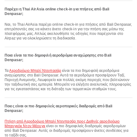
Παρέχει η Thai AirAsia online check-in για πτήσεις από Bali
Denpasar;
Ναι, το Thai AirAsia παρέχει online check-in για πτήσεις από Bali Denpasar,
επιτρέποντάς σας να κάνετε άνετο check-in για την πτήση σας μέσω της
πλατφόρμας μας. Απλώς ακολουθήστε τις οδηγίες που παρέχονται στο
Airpaz για να ολοκληρώσετε τη διαδικασία.
Ποια είναι τα πιο δημοφιλή αεροδρόμια αναχώρησης στο Bali
Denpasar;
Τα
Αεροδρόμιο Μπαλί Ντενπασάρ
είναι τα πιο δημοφιλή αεροδρόμια
αναχώρησης στο Bali Denpasar. Αυτά τα αεροδρόμια προσφέρουν Ταξί,
Περιοχή Αναμονής, Λεωφορείο και πολλές ακόμη παροχές που βελτιώνουν
την ταξιδιωτική σας εμπειρία. Μπορείτε να ελέγξετε αναλυτικές πληροφορίες
για τις εγκαταστάσεις και τη διάταξη των τερματικών σταθμών τους.
Ποιες είναι οι πιο δημοφιλείς αεροπορικές διαδρομές από Bali
Denpasar;
πτήση από Αεροδρόμιο Μπαλί Ντενπασάρ προς Διεθνές αεροδρόμιο
Μπανγκόκ Ντον Μέουγκ
είναι οι πιο δημοφιλείς διαδρομές αεροδρομίων
από Bali Denpasar. Αυτές οι διαδρομές προσφέρουν άνετες συνδέσεις για
το ταξίδι σας.