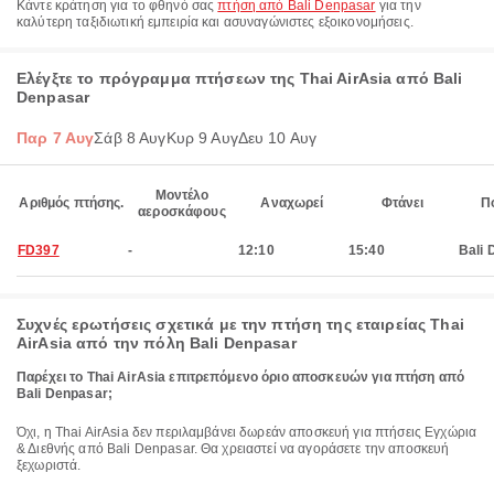
Κάντε κράτηση για το φθηνό σας
πτήση από Bali Denpasar
για την
καλύτερη ταξιδιωτική εμπειρία και ασυναγώνιστες εξοικονομήσεις.
Ελέγξτε το πρόγραμμα πτήσεων της Thai AirAsia από Bali
Denpasar
Παρ 7 Αυγ
Σάβ 8 Αυγ
Κυρ 9 Αυγ
Δευ 10 Αυγ
Μοντέλο
Αριθμός πτήσης.
Αναχωρεί
Φτάνει
Π
αεροσκάφους
FD397
-
12:10
15:40
Bali 
Συχνές ερωτήσεις σχετικά με την πτήση της εταιρείας Thai
AirAsia από την πόλη Bali Denpasar
Παρέχει το Thai AirAsia επιτρεπόμενο όριο αποσκευών για πτήση από
Bali Denpasar;
Όχι, η Thai AirAsia δεν περιλαμβάνει δωρεάν αποσκευή για πτήσεις Εγχώρια
& Διεθνής από Bali Denpasar. Θα χρειαστεί να αγοράσετε την αποσκευή
ξεχωριστά.