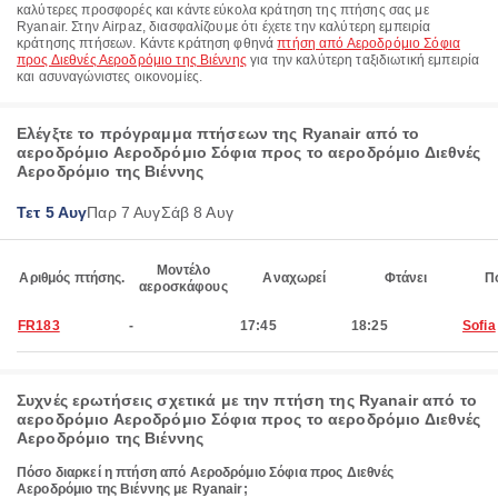
καλύτερες προσφορές και κάντε εύκολα κράτηση της πτήσης σας με
Ryanair. Στην Airpaz, διασφαλίζουμε ότι έχετε την καλύτερη εμπειρία
κράτησης πτήσεων. Κάντε κράτηση φθηνά
πτήση από Αεροδρόμιο Σόφια
προς Διεθνές Αεροδρόμιο της Βιέννης
για την καλύτερη ταξιδιωτική εμπειρία
και ασυναγώνιστες οικονομίες.
Ελέγξτε το πρόγραμμα πτήσεων της Ryanair από το
αεροδρόμιο Αεροδρόμιο Σόφια προς το αεροδρόμιο Διεθνές
Αεροδρόμιο της Βιέννης
Τετ 5 Αυγ
Παρ 7 Αυγ
Σάβ 8 Αυγ
Μοντέλο
Αριθμός πτήσης.
Αναχωρεί
Φτάνει
Π
αεροσκάφους
FR183
-
17:45
18:25
Sofia
Συχνές ερωτήσεις σχετικά με την πτήση της Ryanair από το
αεροδρόμιο Αεροδρόμιο Σόφια προς το αεροδρόμιο Διεθνές
Αεροδρόμιο της Βιέννης
Πόσο διαρκεί η πτήση από Αεροδρόμιο Σόφια προς Διεθνές
Αεροδρόμιο της Βιέννης με Ryanair;