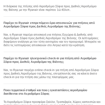
Η διάρκεια της πτήσης από Αεροδρόμιο Σόφια προς Διεθνές Αεροδρόμιο
της Βιέννης με την Ryanair είναι περίπου 1ώ 40λεπ..
Παρέχει το Ryanair επιτρεπόμενο όριο αποσκευών για πτήσεις από
Αεροδρόμιο Σόφια προς Διεθνές Αεροδρόμιο της Βιέννης;
Ναι, η Ryanair παρέχει αποσκευή για πτήσεις Εγχώρια & Διεθνής από
Αεροδρόμιο Σόφια προς Διεθνές Αεροδρόμιο της Βιέννης. Οι λεπτομέρειες
διαφέρουν ανάλογα με τον τύπο εισιτηρίου και τον προορισμό. Μπορείτε να
δείτε τις λεπτομέρειες αποσκευών στο Airpaz κατά την κράτηση.
Παρέχει το Ryanair ηλεκτρονικό check-in για πτήση από Αεροδρόμιο
Σόφια προς Διεθνές Αεροδρόμιο της Βιέννης;
Ναι, το Ryanair παρέχει online check-in για πτήση από Αεροδρόμιο Σόφια
προς Διεθνές Αεροδρόμιο της Βιέννης, επιτρέποντάς σας να κάνετε άνετο
check-in για την πτήση σας μέσω της πλατφόρμας μας.
Ποιοι τερματικοί σταθμοί και ποιες εγκαταστάσεις αεροδρομίου
διατίθενται στο Αεροδρόμιο Σόφια;
Το Αεροδρόμιο Σόφια προσφέρει Σαλόνι, Τραπεζαρία, Χώρος καπνιστών και