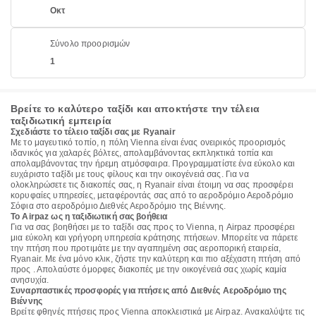
Οκτ
Σύνολο προορισμών
1
Βρείτε το καλύτερο ταξίδι και αποκτήστε την τέλεια
ταξιδιωτική εμπειρία
Σχεδιάστε το τέλειο ταξίδι σας με Ryanair
Με το μαγευτικό τοπίο, η πόλη Vienna είναι ένας ονειρικός προορισμός
ιδανικός για χαλαρές βόλτες, απολαμβάνοντας εκπληκτικά τοπία και
απολαμβάνοντας την ήρεμη ατμόσφαιρα. Προγραμματίστε ένα εύκολο και
ευχάριστο ταξίδι με τους φίλους και την οικογένειά σας. Για να
ολοκληρώσετε τις διακοπές σας, η Ryanair είναι έτοιμη να σας προσφέρει
κορυφαίες υπηρεσίες, μεταφέροντάς σας από το αεροδρόμιο Αεροδρόμιο
Σόφια στο αεροδρόμιο Διεθνές Αεροδρόμιο της Βιέννης.
Το Airpaz ως η ταξιδιωτική σας βοήθεια
Για να σας βοηθήσει με το ταξίδι σας προς το Vienna, η Airpaz προσφέρει
μια εύκολη και γρήγορη υπηρεσία κράτησης πτήσεων. Μπορείτε να πάρετε
την πτήση που προτιμάτε με την αγαπημένη σας αεροπορική εταιρεία,
Ryanair. Με ένα μόνο κλικ, ζήστε την καλύτερη και πιο αξέχαστη πτήση από
προς . Απολαύστε όμορφες διακοπές με την οικογένειά σας χωρίς καμία
ανησυχία.
Συναρπαστικές προσφορές για πτήσεις από Διεθνές Αεροδρόμιο της
Βιέννης
Βρείτε φθηνές πτήσεις προς Vienna αποκλειστικά με Airpaz. Ανακαλύψτε τις