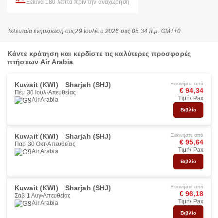
Ξεκινά 180 λεπτά πριν την αναχώρηση
Τελευταία ενημέρωση στις
29 Ιουλίου 2026 στις 05:34 π.μ. GMT+0
Κάντε κράτηση και κερδίστε τις καλύτερες προσφορές
πτήσεων Air Arabia
Kuwait (KWI)
Sharjah (SHJ)
Ξεκινήστε από
€ 94,34
Πέμ 30 Ιουλ
Απευθείας
Τιμή/ Pax
Air Arabia
Βιβλίο
Kuwait (KWI)
Sharjah (SHJ)
Ξεκινήστε από
€ 95,64
Παρ 30 Οκτ
Απευθείας
Τιμή/ Pax
Air Arabia
Βιβλίο
Kuwait (KWI)
Sharjah (SHJ)
Ξεκινήστε από
€ 96,18
Σάβ 1 Αυγ
Απευθείας
Τιμή/ Pax
Air Arabia
Βιβλίο