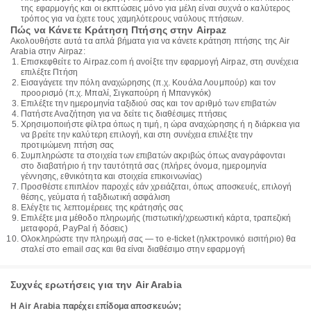
της εφαρμογής και οι εκπτώσεις μόνο για μέλη είναι συχνά ο καλύτερος
τρόπος για να έχετε τους χαμηλότερους ναύλους πτήσεων.
Πώς να Κάνετε Κράτηση Πτήσης στην Airpaz
Ακολουθήστε αυτά τα απλά βήματα για να κάνετε κράτηση πτήσης της Air
Arabia στην Airpaz:
Επισκεφθείτε το Airpaz.com ή ανοίξτε την εφαρμογή Airpaz, στη συνέχεια
επιλέξτε Πτήση
Εισαγάγετε την πόλη αναχώρησης (π.χ. Κουάλα Λουμπούρ) και τον
προορισμό (π.χ. Μπαλί, Σιγκαπούρη ή Μπανγκόκ)
Επιλέξτε την ημερομηνία ταξιδιού σας και τον αριθμό των επιβατών
Πατήστε Αναζήτηση για να δείτε τις διαθέσιμες πτήσεις
Χρησιμοποιήστε φίλτρα όπως η τιμή, η ώρα αναχώρησης ή η διάρκεια για
να βρείτε την καλύτερη επιλογή, και στη συνέχεια επιλέξτε την
προτιμώμενη πτήση σας
Συμπληρώστε τα στοιχεία των επιβατών ακριβώς όπως αναγράφονται
στο διαβατήριο ή την ταυτότητά σας (πλήρες όνομα, ημερομηνία
γέννησης, εθνικότητα και στοιχεία επικοινωνίας)
Προσθέστε επιπλέον παροχές εάν χρειάζεται, όπως αποσκευές, επιλογή
θέσης, γεύματα ή ταξιδιωτική ασφάλιση
Ελέγξτε τις λεπτομέρειες της κράτησής σας
Επιλέξτε μια μέθοδο πληρωμής (πιστωτική/χρεωστική κάρτα, τραπεζική
μεταφορά, PayPal ή δόσεις)
Ολοκληρώστε την πληρωμή σας — το e-ticket (ηλεκτρονικό εισιτήριο) θα
σταλεί στο email σας και θα είναι διαθέσιμο στην εφαρμογή
Συχνές ερωτήσεις για την Air Arabia
Η Air Arabia παρέχει επίδομα αποσκευών;