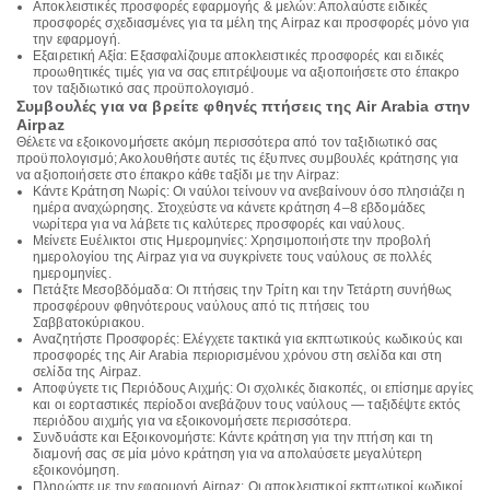
Αποκλειστικές προσφορές εφαρμογής & μελών: Απολαύστε ειδικές
προσφορές σχεδιασμένες για τα μέλη της Airpaz και προσφορές μόνο για
την εφαρμογή.
Εξαιρετική Αξία: Εξασφαλίζουμε αποκλειστικές προσφορές και ειδικές
προωθητικές τιμές για να σας επιτρέψουμε να αξιοποιήσετε στο έπακρο
τον ταξιδιωτικό σας προϋπολογισμό.
Συμβουλές για να βρείτε φθηνές πτήσεις της Air Arabia στην
Airpaz
Θέλετε να εξοικονομήσετε ακόμη περισσότερα από τον ταξιδιωτικό σας
προϋπολογισμό; Ακολουθήστε αυτές τις έξυπνες συμβουλές κράτησης για
να αξιοποιήσετε στο έπακρο κάθε ταξίδι με την Airpaz:
Κάντε Κράτηση Νωρίς: Οι ναύλοι τείνουν να ανεβαίνουν όσο πλησιάζει η
ημέρα αναχώρησης. Στοχεύστε να κάνετε κράτηση 4–8 εβδομάδες
νωρίτερα για να λάβετε τις καλύτερες προσφορές και ναύλους.
Μείνετε Ευέλικτοι στις Ημερομηνίες: Χρησιμοποιήστε την προβολή
ημερολογίου της Airpaz για να συγκρίνετε τους ναύλους σε πολλές
ημερομηνίες.
Πετάξτε Μεσοβδόμαδα: Οι πτήσεις την Τρίτη και την Τετάρτη συνήθως
προσφέρουν φθηνότερους ναύλους από τις πτήσεις του
Σαββατοκύριακου.
Αναζητήστε Προσφορές: Ελέγχετε τακτικά για εκπτωτικούς κωδικούς και
προσφορές της Air Arabia περιορισμένου χρόνου στη σελίδα και στη
σελίδα της Airpaz.
Αποφύγετε τις Περιόδους Αιχμής: Οι σχολικές διακοπές, οι επίσημε αργίες
και οι εορταστικές περίοδοι ανεβάζουν τους ναύλους — ταξιδέψτε εκτός
περιόδου αιχμής για να εξοικονομήσετε περισσότερα.
Συνδυάστε και Εξοικονομήστε: Κάντε κράτηση για την πτήση και τη
διαμονή σας σε μία μόνο κράτηση για να απολαύσετε μεγαλύτερη
εξοικονόμηση.
Πληρώστε με την εφαρμογή Airpaz: Οι αποκλειστικοί εκπτωτικοί κωδικοί