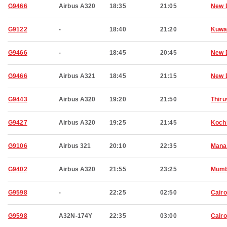
G9466
Airbus A320
18:35
21:05
New 
G9122
-
18:40
21:20
Kuwa
G9466
-
18:45
20:45
New 
G9466
Airbus A321
18:45
21:15
New 
G9443
Airbus A320
19:20
21:50
Thir
G9427
Airbus A320
19:25
21:45
Koch
G9106
Airbus 321
20:10
22:35
Man
G9402
Airbus A320
21:55
23:25
Mumb
G9598
-
22:25
02:50
Cairo
G9598
A32N-174Y
22:35
03:00
Cairo