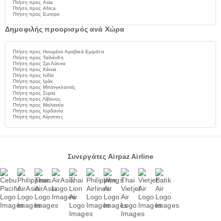
Πτήση προς Asia
Πτήση προς Africa
Πτήση προς Europe
Δημοφιλής προορισμός ανά Χώρα
Πτήση προς Ηνωμένα Αραβικά Εμιράτα
Πτήση προς Ταϊλάνδη
Πτήση προς Σρι Λάνκα
Πτήση προς Κένυα
Πτήση προς Ινδία
Πτήση προς Ιράκ
Πτήση προς Μπανγκλαντές
Πτήση προς Συρία
Πτήση προς Λίβανος
Πτήση προς Μαλαισία
Πτήση προς Ιορδανία
Πτήση προς Αίγυπτος
Συνεργάτες Airpaz Airline