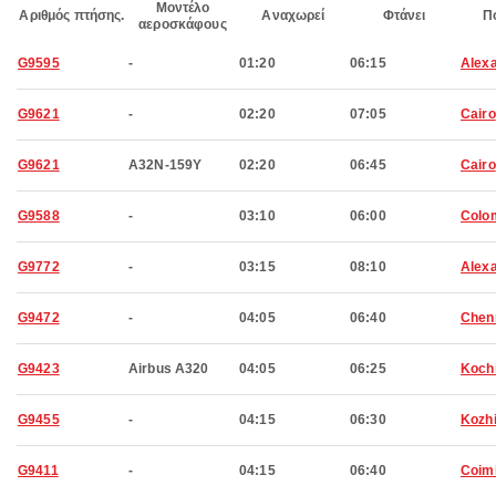
Μοντέλο
Αριθμός πτήσης.
Αναχωρεί
Φτάνει
Π
αεροσκάφους
G9595
-
01:20
06:15
Alexa
G9621
-
02:20
07:05
Cairo
G9621
A32N-159Y
02:20
06:45
Cairo
G9588
-
03:10
06:00
Colo
G9772
-
03:15
08:10
Alexa
G9472
-
04:05
06:40
Chen
G9423
Airbus A320
04:05
06:25
Koch
G9455
-
04:15
06:30
Kozh
G9411
-
04:15
06:40
Coim