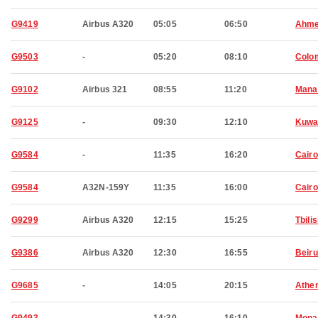
G9419
Airbus A320
05:05
06:50
Ahme
G9503
-
05:20
08:10
Colo
G9102
Airbus 321
08:55
11:20
Man
G9125
-
09:30
12:10
Kuwa
G9584
-
11:35
16:20
Cairo
G9584
A32N-159Y
11:35
16:00
Cairo
G9299
Airbus A320
12:15
15:25
Tbilis
G9386
Airbus A320
12:30
16:55
Beiru
G9685
-
14:05
20:15
Athe