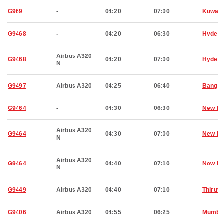
G969
-
04:20
07:00
Kuwa
G9468
-
04:20
06:30
Hyde
Airbus A320
G9468
04:20
07:00
Hyde
N
G9497
Airbus A320
04:25
06:40
Bang
G9464
-
04:30
06:30
New 
Airbus A320
G9464
04:30
07:00
New 
N
Airbus A320
G9464
04:40
07:10
New 
N
G9449
Airbus A320
04:40
07:10
Thir
G9406
Airbus A320
04:55
06:25
Mumb