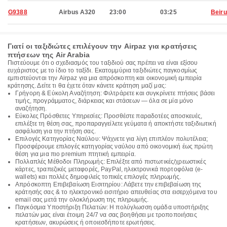
G9388
Airbus A320
23:00
03:25
Beiru
Γιατί οι ταξιδιώτες επιλέγουν την Airpaz για κρατήσεις
πτήσεων της Air Arabia
Πιστεύουμε ότι ο σχεδιασμός του ταξιδιού σας πρέπει να είναι εξίσου
ευχάριστος με το ίδιο το ταξίδι. Εκατομμύρια ταξιδιώτες παγκοσμίως
εμπιστεύονται την Airpaz για μια απρόσκοπτη και οικονομική εμπειρία
κράτησης. Δείτε τι θα έχετε όταν κάνετε κράτηση μαζί μας:
Γρήγορη & Εύκολη Αναζήτηση: Φιλτράρετε και συγκρίνετε πτήσεις βάσει
τιμής, προγράμματος, διάρκειας και στάσεων — όλα σε μία μόνο
αναζήτηση.
Εύκολες Πρόσθετες Υπηρεσίες: Προσθέστε παραδοτέες αποσκευές,
επιλέξτε τη θέση σας, προπαραγγείλετε γεύματα ή αποκτήστε ταξιδιωτική
ασφάλιση για την πτήση σας.
Επιλογές Κατηγορίας Ναύλου: Ψάχνετε για λίγη επιπλέον πολυτέλεια;
Προσφέρουμε επιλογές κατηγορίας ναύλου από οικονομική έως πρώτη
θέση για μια πιο premium πτητική εμπειρία.
Πολλαπλές Μέθοδοι Πληρωμής: Επιλέξτε από πιστωτικές/χρεωστικές
κάρτες, τραπεζικές μεταφορές, PayPal, ηλεκτρονικά πορτοφόλια (e-
wallets) και πολλές δημοφιλείς τοπικές επιλογές πληρωμής.
Απρόσκοπτη Επιβεβαίωση Εισιτηρίου: Λάβετε την επιβεβαίωση της
κράτησής σας & το ηλεκτρονικό εισιτήριο απευθείας στα εισερχόμενα του
email σας μετά την ολοκλήρωση της πληρωμής.
Παγκόσμια Υποστήριξη Πελατών: Η πολύγλωσση ομάδα υποστήριξης
πελατών μας είναι έτοιμη 24/7 να σας βοηθήσει με τροποποιήσεις
κρατήσεων, ακυρώσεις ή οποιεσδήποτε ερωτήσεις.