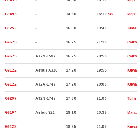
G9493
-
14:30
16:10
Mopa
G9493
-
14:30
16:10
+1d
Mopa
G9252
-
16:00
19:40
Alma
G9625
-
16:25
21:10
Cairo
G9625
A32N-159Y
16:25
20:50
Cairo
G9122
Airbus A320
17:20
19:55
Kuwa
G9122
A32A-174Y
17:20
20:00
Kuwa
G9297
A32N-174Y
17:30
21:00
Tbilis
G9104
Airbus 321
18:10
20:35
Man
G9122
-
18:25
21:05
Kuwa