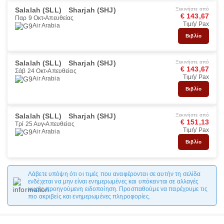
Salalah (SLL)
Sharjah (SHJ)
Ξεκινήστε από
€ 143,67
Παρ 9 Οκτ
Απευθείας
Τιμή/ Pax
Air Arabia
Βιβλίο
Salalah (SLL)
Sharjah (SHJ)
Ξεκινήστε από
€ 143,67
Σάβ 24 Οκτ
Απευθείας
Τιμή/ Pax
Air Arabia
Βιβλίο
Salalah (SLL)
Sharjah (SHJ)
Ξεκινήστε από
€ 151,13
Τρί 25 Αυγ
Απευθείας
Τιμή/ Pax
Air Arabia
Βιβλίο
Λάβετε υπόψη ότι οι τιμές που αναφέρονται σε αυτήν τη σελίδα
ενδέχεται να μην είναι ενημερωμένες και υπόκεινται σε αλλαγές
χωρίς προηγούμενη ειδοποίηση. Προσπαθούμε να παρέχουμε τις
πιο ακριβείς και ενημερωμένες πληροφορίες.