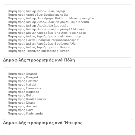
Πτήση προς Διεθνής Αερολιμένας Σαρτζά
Πτήση προς Αεροδρόμιο Σουβαρναμπούμι
Πτήση προς Διεθνής Αεροδρόμιο Κολόμπο Μπανταραναγιάκι
Πτήση προς Διεθνής Αερολιμένας Ναϊρόμπι Γιόμο Κενιάτα
Πτήση προς Διεθνής Αερολιμένα Δαμασκός
Πτήση προς Διεθνής Αερολιμένας Βαγδάτη Αλ Μουτάνα
Πτήση προς Διεθνές Αεροδρόμιο Βηρυτού-Ραφίκ Χαρίρι
Πτήση προς Διεθνές Αεροδρόμιο Κουάλα Λουμπούρ
Πτήση προς Hazrat Shahjalal International Airport
Πτήση προς Διεθνές Αεροδρόμιο Βασίλισσα Αλία
Πτήση προς Διεθνές Αεροδρόμιο του Καΐρου
Πτήση προς Tribhuvan International Airport
Δημοφιλής προορισμός ανά Πόλη
Πτήση προς Sharjah
Πτήση προς Bangkok
Πτήση προς Colombo
Πτήση προς Nairobi
Πτήση προς Damascus
Πτήση προς Baghdad
Πτήση προς Beirut
Πτήση προς Kuala Lumpur
Πτήση προς Dhaka
Πτήση προς Amman
Πτήση προς Cairo
Πτήση προς Kathmandu
Δημοφιλής προορισμός ανά Ήπειρος