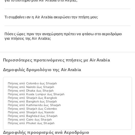
για το εισιτήριό μου Air Arabia στο Airpaz;
Τι συμβαίνει αν η Air Arabia ακυρώσει την πτήση μου;
Πόσες ώρες πριν την αναχώρηση πρέπει να φτάσω στο αεροδρόμιο
για πτήσεις της Air Arabia;
Περισσότερες προτεινόμενες πτήσεις με Air Arabia
Δημοφιλές δρομολόγιο της Air Arabia
Πτήσεις από Colombo έως Sharjah
Πτήσεις από Nairobi έως Sharjah
Πτήσεις από Dhaka έως Sharjah
Πτήσεις από Kuala Lumpur έως Sharjah
Πτήσεις από Sharjah έως Bangkok
Πτήσεις από Bangkok έως Sharjah
Πτήσεις από Kathmandu έως Sharjah
Πτήσεις από Sharjah έως Colombo
Πτήσεις από Sharjah έως Nairobi
Πτήσεις από Baghdad έως Sharjah
Πτήσεις από Cairo έως Sharjah
Πτήσεις από Phuket έως Sharjah
Δημοφιλής προορισμός ανά Αεροδρόμιο