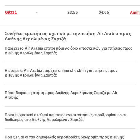
G9331
-
23:55
04:05
Amm
Συνήθεις ερωτήσεις σχετικά με την πτήση Air Arabia προς
Διεθνής Αερολιμένας Σαρτζά
Παρέχει το Air Arabia επιτρεπόμενο όριο αποσκευών για πτήσεις προς
Διεθνής Αερολιμένας Σαρτζά;
Η εταιρεία Air Arabia παρέχει online check-in για πτήσεις προς
Διεθνής Αερολιμένας Σαρτζά;
Πόσο διαρκεί η πτήση προς Διεθνής Αερολιμένας Σαρτζά με Air
Arabia;
Ποιοι τερματικοί σταθμοί και ποιες εγκαταστάσεις αεροδρομίου είναι
διαθέσιμες στο Διεθνής Αερολιμένας Σαρτζά;
Ποιες είναι οι πιο δημοφιλείς αεροπορικές διαδρομές προς Διεθνής