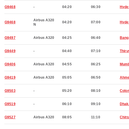
G9468
-
04:20
06:30
Hyde
Airbus A320
G9468
04:20
07:00
Hyde
N
G9497
Airbus A320
04:25
06:40
Bang
G9449
-
04:40
07:10
Thir
G9406
Airbus A320
04:55
06:25
Mumb
G9419
Airbus A320
05:05
06:50
Ahme
G9503
-
05:20
08:10
Colo
G9519
-
06:10
09:10
Dhak
G9527
Airbus A320
08:05
11:10
Chitt