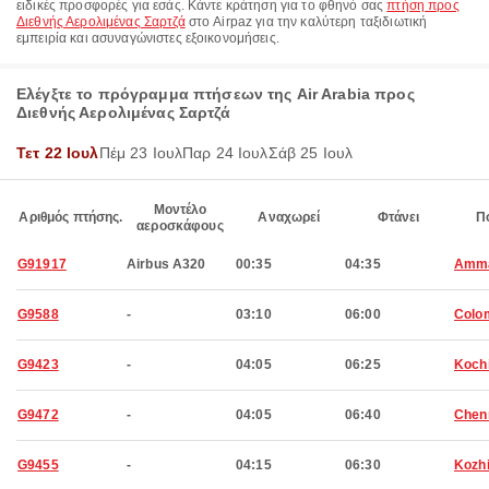
ειδικές προσφορές για εσάς. Κάντε κράτηση για το φθηνό σας
πτήση προς
Διεθνής Αερολιμένας Σαρτζά
στο Airpaz για την καλύτερη ταξιδιωτική
εμπειρία και ασυναγώνιστες εξοικονομήσεις.
Ελέγξτε το πρόγραμμα πτήσεων της Air Arabia προς
Διεθνής Αερολιμένας Σαρτζά
Τετ 22 Ιουλ
Πέμ 23 Ιουλ
Παρ 24 Ιουλ
Σάβ 25 Ιουλ
Μοντέλο
Αριθμός πτήσης.
Αναχωρεί
Φτάνει
Π
αεροσκάφους
G91917
Airbus A320
00:35
04:35
Amm
G9588
-
03:10
06:00
Colo
G9423
-
04:05
06:25
Koch
G9472
-
04:05
06:40
Chen
G9455
-
04:15
06:30
Kozh