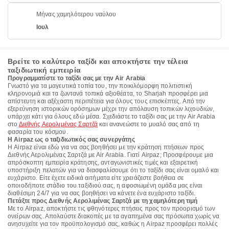
Μήνας χαμηλότερου ναύλου
Ιουλ
Βρείτε το καλύτερο ταξίδι και αποκτήστε την τέλεια
ταξιδιωτική εμπειρία
Προγραμματίστε το ταξίδι σας με την Air Arabia
Γνωστό για τα μαγευτικά τοπία του, την ποικιλόμορφη πολιτιστική
κληρονομιά και τα ζωντανά τοπικά αξιοθέατα, το Sharjah προσφέρει μια
απίστευτη και αξέχαστη περιπέτεια για όλους τους επισκέπτες. Από την
εξερεύνηση ιστορικών ορόσημων μέχρι την απόλαυση τοπικών λιχουδιών,
υπάρχει κάτι για όλους εδώ μέσα. Σχεδιάστε το ταξίδι σας με την Air Arabia
στο
Διεθνής Αερολιμένας Σαρτζά
και ανανεώστε το μυαλό σας από τη
φασαρία του κόσμου.
Η Airpaz ως ο ταξιδιωτικός σας συνεργάτης
Η Airpaz είναι εδώ για να σας βοηθήσει με την κράτηση πτήσεων προς
Διεθνής Αερολιμένας Σαρτζά με Air Arabia. Γιατί Airpaz; Προσφέρουμε μια
απρόσκοπτη εμπειρία κράτησης, ανταγωνιστικές τιμές και εξαιρετική
υποστήριξη πελατών για να διασφαλίσουμε ότι το ταξίδι σας είναι ομαλό και
ευχάριστο. Είτε έχετε ειδικά αιτήματα είτε χρειάζεστε βοήθεια σε
οποιοδήποτε στάδιο του ταξιδιού σας, η αφοσιωμένη ομάδα μας είναι
διαθέσιμη 24/7 για να σας βοηθήσει να κάνετε ένα ευχάριστο ταξίδι.
Πετάξτε προς Διεθνής Αερολιμένας Σαρτζά με τη χαμηλότερη τιμή
Με το Airpaz, αποκτήστε τις φθηνότερες πτήσεις προς τον προορισμό των
ονείρων σας. Απολαύστε διακοπές με τα αγαπημένα σας πρόσωπα χωρίς να
ανησυχείτε για τον προϋπολογισμό σας, καθώς η Airpaz προσφέρει πολλές