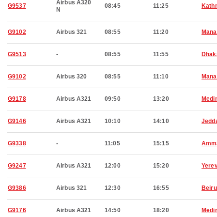
Airbus A320
G9537
08:45
11:25
Kath
N
G9102
Airbus 321
08:55
11:20
Man
G9513
-
08:55
11:55
Dhak
G9102
Airbus 320
08:55
11:10
Man
G9178
Airbus A321
09:50
13:20
Medi
G9146
Airbus A321
10:10
14:10
Jedd
G9338
-
11:05
15:15
Amm
G9247
Airbus A321
12:00
15:20
Yere
G9386
Airbus 321
12:30
16:55
Beiru
G9176
Airbus A321
14:50
18:20
Medi