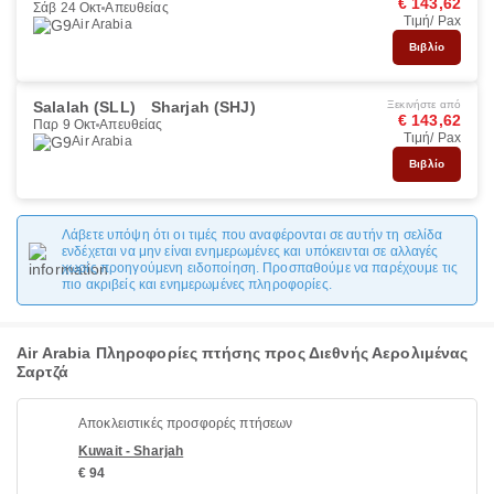
€ 143,62
Σάβ 24 Οκτ
Απευθείας
Τιμή/ Pax
Air Arabia
Βιβλίο
Salalah (SLL)
Sharjah (SHJ)
Ξεκινήστε από
€ 143,62
Παρ 9 Οκτ
Απευθείας
Τιμή/ Pax
Air Arabia
Βιβλίο
Λάβετε υπόψη ότι οι τιμές που αναφέρονται σε αυτήν τη σελίδα
ενδέχεται να μην είναι ενημερωμένες και υπόκεινται σε αλλαγές
χωρίς προηγούμενη ειδοποίηση. Προσπαθούμε να παρέχουμε τις
πιο ακριβείς και ενημερωμένες πληροφορίες.
Air Arabia Πληροφορίες πτήσης προς Διεθνής Αερολιμένας
Σαρτζά
Αποκλειστικές προσφορές πτήσεων
Kuwait - Sharjah
€ 94