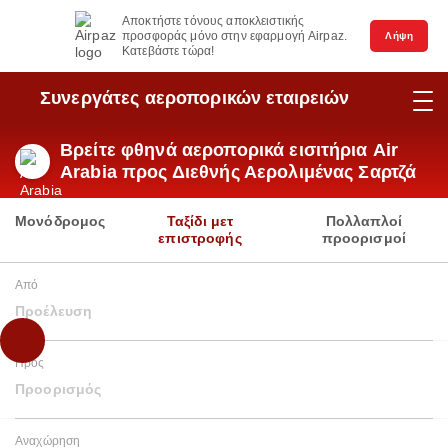
Αποκτήστε τόνους αποκλειστικής
προσφοράς μόνο στην εφαρμογή Airpaz.
Λήψη
Κατεβάστε τώρα!
Συνεργάτες αεροπορικών εταιρειών
Βρείτε φθηνά αεροπορικά εισιτήρια Air
Arabia προς Διεθνής Αερολιμένας Σαρτζά
Μονόδρομος
Ταξίδι μετ
Πολλαπλοί
επιστροφής
προορισμοί
Από
Προέλευση
Προς
Προορισμός
Αναχώρηση