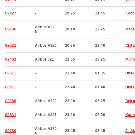
G9427
-
19:25
21:45
Koch
Airbus A320
G9106
20:10
22:25
Man
N
G9521
Airbus A320
20:35
23:40
Chitt
G9402
Airbus 321
21:55
23:25
Mumb
G9511
-
22:40
01:35
Dhak
G9511
-
22:40
01:40
Dhak
G9388
Airbus A320
23:00
03:25
Beiru
G9531
Airbus A321
23:20
02:00
Kath
Airbus A320
G9150
23:45
03:45
Jedd
N