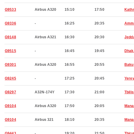
G9533
Airbus A320
15:10
17:50
Kath
G9336
-
16:25
20:35
Amm
G9148
Airbus A321
16:30
20:30
Jedd
G9515
-
16:45
19:45
Dhak
G9301
Airbus A320
16:55
20:55
Baku
G9245
-
17:25
20:45
Yere
G9297
A32N-174Y
17:30
21:00
Tbilis
G9104
Airbus A320
17:50
20:05
Man
G9104
Airbus 321
18:10
20:35
Man
G9443
-
19:20
21:50
Thir