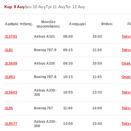
Κυρ 9 Αυγ
Δευ 10 Αυγ
Τρί 11 Αυγ
Τετ 12 Αυγ
Μοντέλο
Αριθμός πτήσης.
Αναχωρεί
Φτάνει
Π
αεροσκάφους
JL5791
Airbus A321
08:40
10:45
Toky
JL81
Boeing 787-9
09:15
11:20
Toky
JL5609
Airbus A320
09:30
10:50
Osak
JL891
Boeing 787-8
10:15
11:45
Osak
Airbus A330-
JL5603
10:55
13:35
Toky
300
JL85
Boeing 767
11:40
14:00
Toky
Airbus A330-
JL9577
13:00
15:40
Toky
300