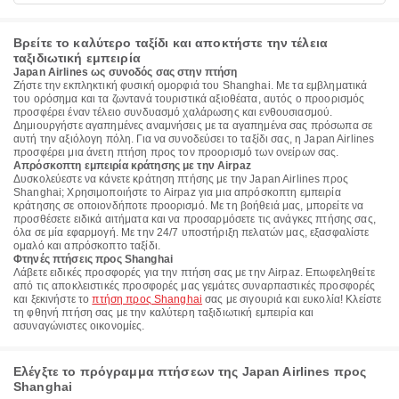
Βρείτε το καλύτερο ταξίδι και αποκτήστε την τέλεια
ταξιδιωτική εμπειρία
Japan Airlines ως συνοδός σας στην πτήση
Ζήστε την εκπληκτική φυσική ομορφιά του Shanghai. Με τα εμβληματικά
του ορόσημα και τα ζωντανά τουριστικά αξιοθέατα, αυτός ο προορισμός
προσφέρει έναν τέλειο συνδυασμό χαλάρωσης και ενθουσιασμού.
Δημιουργήστε αγαπημένες αναμνήσεις με τα αγαπημένα σας πρόσωπα σε
αυτή την αξιόλογη πόλη. Για να συνοδεύσει το ταξίδι σας, η Japan Airlines
προσφέρει μια άνετη πτήση προς τον προορισμό των ονείρων σας.
Απρόσκοπτη εμπειρία κράτησης με την Airpaz
Δυσκολεύεστε να κάνετε κράτηση πτήσης με την Japan Airlines προς
Shanghai; Χρησιμοποιήστε το Airpaz για μια απρόσκοπτη εμπειρία
κράτησης σε οποιονδήποτε προορισμό. Με τη βοήθειά μας, μπορείτε να
προσθέσετε ειδικά αιτήματα και να προσαρμόσετε τις ανάγκες πτήσης σας,
όλα σε μία εφαρμογή. Με την 24/7 υποστήριξη πελατών μας, εξασφαλίστε
ομαλό και απρόσκοπτο ταξίδι.
Φτηνές πτήσεις προς Shanghai
Λάβετε ειδικές προσφορές για την πτήση σας με την Airpaz. Επωφεληθείτε
από τις αποκλειστικές προσφορές μας γεμάτες συναρπαστικές προσφορές
και ξεκινήστε το
πτήση προς Shanghai
σας με σιγουριά και ευκολία! Κλείστε
τη φθηνή πτήση σας με την καλύτερη ταξιδιωτική εμπειρία και
ασυναγώνιστες οικονομίες.
Ελέγξτε το πρόγραμμα πτήσεων της Japan Airlines προς
Shanghai