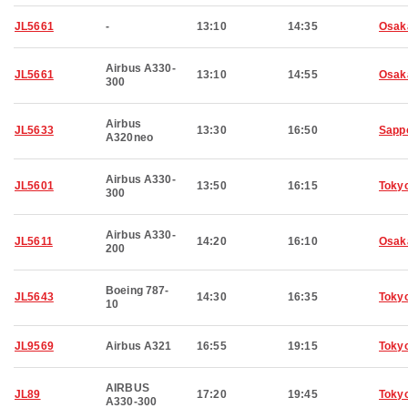
JL5661
-
13:10
14:35
Osak
Airbus A330-
JL5661
13:10
14:55
Osak
300
Airbus
JL5633
13:30
16:50
Sapp
A320neo
Airbus A330-
JL5601
13:50
16:15
Toky
300
Airbus A330-
JL5611
14:20
16:10
Osak
200
Boeing 787-
JL5643
14:30
16:35
Toky
10
JL9569
Airbus A321
16:55
19:15
Toky
AIRBUS
JL89
17:20
19:45
Toky
A330-300