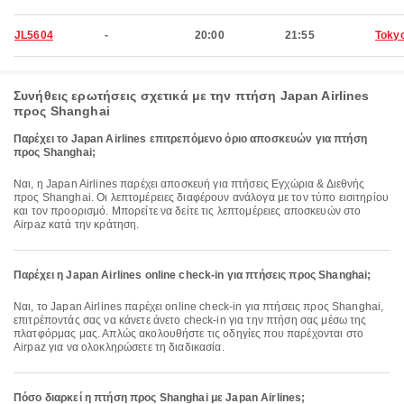
JL5604
-
20:00
21:55
Toky
Συνήθεις ερωτήσεις σχετικά με την πτήση Japan Airlines
προς Shanghai
Παρέχει το Japan Airlines επιτρεπόμενο όριο αποσκευών για πτήση
προς Shanghai;
Ναι, η Japan Airlines παρέχει αποσκευή για πτήσεις Εγχώρια & Διεθνής
προς Shanghai. Οι λεπτομέρειες διαφέρουν ανάλογα με τον τύπο εισιτηρίου
και τον προορισμό. Μπορείτε να δείτε τις λεπτομέρειες αποσκευών στο
Airpaz κατά την κράτηση.
Παρέχει η Japan Airlines online check-in για πτήσεις προς Shanghai;
Ναι, το Japan Airlines παρέχει online check-in για πτήσεις προς Shanghai,
επιτρέποντάς σας να κάνετε άνετο check-in για την πτήση σας μέσω της
πλατφόρμας μας. Απλώς ακολουθήστε τις οδηγίες που παρέχονται στο
Airpaz για να ολοκληρώσετε τη διαδικασία.
Πόσο διαρκεί η πτήση προς Shanghai με Japan Airlines;