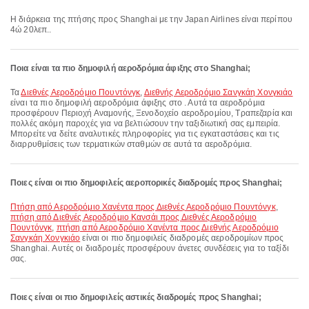
Η διάρκεια της πτήσης προς Shanghai με την Japan Airlines είναι περίπου
4ώ 20λεπ..
Ποια είναι τα πιο δημοφιλή αεροδρόμια άφιξης στο Shanghai;
Τα
Διεθνές Αεροδρόμιο Πουντόνγκ
,
Διεθνής Αεροδρόμιο Σανγκάη Χονγκιάο
είναι τα πιο δημοφιλή αεροδρόμια άφιξης στο . Αυτά τα αεροδρόμια
προσφέρουν Περιοχή Αναμονής, Ξενοδοχείο αεροδρομίου, Τραπεζαρία και
πολλές ακόμη παροχές για να βελτιώσουν την ταξιδιωτική σας εμπειρία.
Μπορείτε να δείτε αναλυτικές πληροφορίες για τις εγκαταστάσεις και τις
διαρρυθμίσεις των τερματικών σταθμών σε αυτά τα αεροδρόμια.
Ποιες είναι οι πιο δημοφιλείς αεροπορικές διαδρομές προς Shanghai;
πτήση από Αεροδρόμιο Χανέντα προς Διεθνές Αεροδρόμιο Πουντόνγκ
,
πτήση από Διεθνές Αεροδρόμιο Κανσάι προς Διεθνές Αεροδρόμιο
Πουντόνγκ
,
πτήση από Αεροδρόμιο Χανέντα προς Διεθνής Αεροδρόμιο
Σανγκάη Χονγκιάο
είναι οι πιο δημοφιλείς διαδρομές αεροδρομίων προς
Shanghai. Αυτές οι διαδρομές προσφέρουν άνετες συνδέσεις για το ταξίδι
σας.
Ποιες είναι οι πιο δημοφιλείς αστικές διαδρομές προς Shanghai;