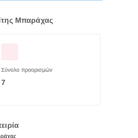
ίτης Μπαράχας
Σύνολο προορισμών
7
πειρία
αράχας