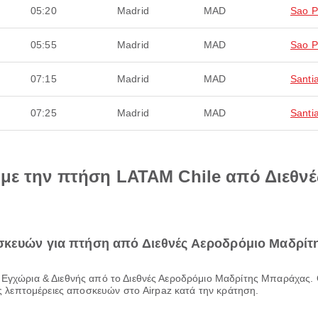
05:20
Madrid
MAD
Sao P
05:55
Madrid
MAD
Sao P
07:15
Madrid
MAD
Santi
07:25
Madrid
MAD
Santi
ά με την πτήση LATAM Chile από Διεθν
σκευών για πτήση από Διεθνές Αεροδρόμιο Μαδρίτ
τις λεπτομέρειες αποσκευών στο Airpaz κατά την κράτηση.