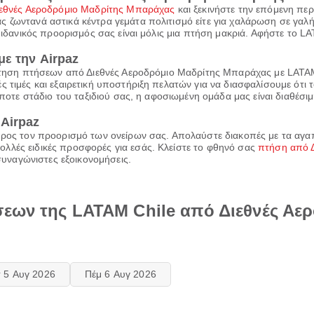
ιεθνές Αεροδρόμιο Μαδρίτης Μπαράχας
και ξεκινήστε την επόμενη περι
 ζωντανά αστικά κέντρα γεμάτα πολιτισμό είτε για χαλάρωση σε γαλήν
 ιδανικός προορισμός σας είναι μόλις μια πτήση μακριά. Αφήστε το LA
ε την Airpaz
ράτηση πτήσεων από Διεθνές Αεροδρόμιο Μαδρίτης Μπαράχας με LATAM 
τιμές και εξαιρετική υποστήριξη πελατών για να διασφαλίσουμε ότι το 
ήποτε στάδιο του ταξιδιού σας, η αφοσιωμένη ομάδα μας είναι διαθέσιμ
Airpaz
 προς τον προορισμό των ονείρων σας. Απολαύστε διακοπές με τα αγ
λλές ειδικές προσφορές για εσάς. Κλείστε το φθηνό σας
πτήση από 
ασυναγώνιστες εξοικονομήσεις.
εων της LATAM Chile από Διεθνές Αε
τ 5 Αυγ 2026
Πέμ 6 Αυγ 2026