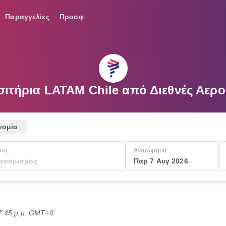
Παραγγελίες
Προσφ
ισιτήρια LATAM Chile από Διεθνές Αε
νομία
ρος
Αναχώρηση
Παρ 7 Αυγ 2026
7:45 μ.μ. GMT+0