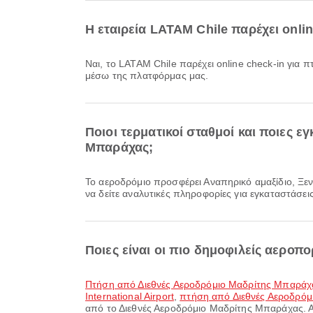
Η εταιρεία LATAM Chile παρέχει onli
Ναι, το LATAM Chile παρέχει online check-in για πτήσεις από Διεθνές Αεροδρόμιο Μαδρίτης Μπαράχας, επιτρέποντάς σας να κάνετε άνετο check-in για την πτήση σας
μέσω της πλατφόρμας μας.
Ποιοι τερματικοί σταθμοί και ποιες 
Μπαράχας;
Το αεροδρόμιο προσφέρει Αναπηρικό αμαξίδιο, Ξενοδοχείο αεροδρομίου, Τραπεζαρία και πολλές ακόμη παροχές για να βελτιώσει την ταξιδιωτική σας εμπειρία. Μπορείτε
να δείτε αναλυτικές πληροφορίες για εγκαταστάσει
Ποιες είναι οι πιο δημοφιλείς αερο
πτήση από Διεθνές Αεροδρόμιο Μαδρίτης Μπαρά
International Airport
,
πτήση από Διεθνές Αεροδρόμι
από το Διεθνές Αεροδρόμιο Μαδρίτης Μπαράχας. Αυ