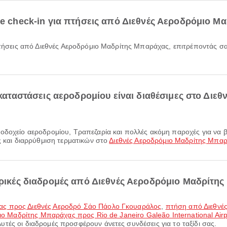
ne check-in για πτήσεις από Διεθνές Αεροδρόμιο Μ
εγκαταστάσεις αεροδρομίου είναι διαθέσιμες στο Διε
ς και διαρρύθμιση τερματικών στο
Διεθνές Αεροδρόμιο Μαδρίτης Μπα
πορικές διαδρομές από Διεθνές Αεροδρόμιο Μαδρίτη
χας προς Διεθνές Αεροδρό Σάο Πάολο Γκουαράλος
,
πτήση από Διεθνέ
ο Μαδρίτης Μπαράχας προς Rio de Janeiro Galeão International Airp
τές οι διαδρομές προσφέρουν άνετες συνδέσεις για το ταξίδι σας.