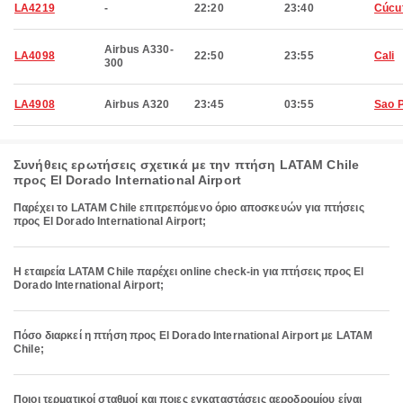
LA4219
-
22:20
23:40
Cúcu
Airbus A330-
LA4098
22:50
23:55
Cali
300
LA4908
Airbus A320
23:45
03:55
Sao 
Συνήθεις ερωτήσεις σχετικά με την πτήση LATAM Chile
προς El Dorado International Airport
Παρέχει το LATAM Chile επιτρεπόμενο όριο αποσκευών για πτήσεις
προς El Dorado International Airport;
Η εταιρεία LATAM Chile παρέχει online check-in για πτήσεις προς El
Dorado International Airport;
Πόσο διαρκεί η πτήση προς El Dorado International Airport με LATAM
Chile;
Ποιοι τερματικοί σταθμοί και ποιες εγκαταστάσεις αεροδρομίου είναι