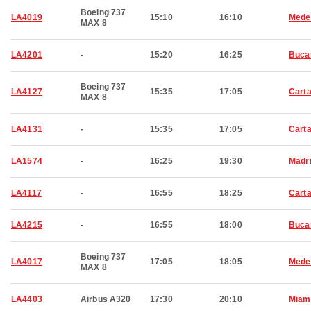
Boeing 737
LA4019
15:10
16:10
Medel
MAX 8
LA4201
-
15:20
16:25
Buca
Boeing 737
LA4127
15:35
17:05
Cart
MAX 8
LA4131
-
15:35
17:05
Cart
LA1574
-
16:25
19:30
Madr
LA4117
-
16:55
18:25
Cart
LA4215
-
16:55
18:00
Buca
Boeing 737
LA4017
17:05
18:05
Medel
MAX 8
LA4403
Airbus A320
17:30
20:10
Miam