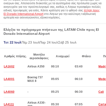
ονείρων σας. Απολαύστε διακοπές με τα αγαπημένα σας πρόσωπα χωρίς να
ανησυχείτε για τον προϋπολογισμό σας, καθώς η Airpaz προσφέρει πολλές
ειδικές προσφορές για εσάς. Κάντε κράτηση για το φθηνό σας
πτήση προς
El Dorado International Airport
στο Airpaz για την καλύτερη ταξιδιωτική
εμπειρία και ασυναγώνιστες εξοικονομήσεις.
Ελέγξτε το πρόγραμμα πτήσεων της LATAM Chile προς El
Dorado International Airport
Τετ 22 Ιουλ
Πέμ 23 Ιουλ
Παρ 24 Ιουλ
Σάβ 25 Ιουλ
Μοντέλο
Αριθμός πτήσης.
Αναχωρεί
Φτάνει
Π
αεροσκάφους
LA1602
Airbus A350
00:10
03:40
Madr
Boeing 737
LA4001
05:05
06:10
Medel
MAX 8
LA4060
-
05:25
06:30
Cali
Airbus A330-
LA4111
05:30
07:05
Cart