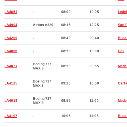
LA4051
-
08:00
10:05
Letic
LA4904
Airbus A320
08:15
12:25
Sao 
LA4209
-
08:40
09:40
Buca
LA4066
-
08:50
10:00
Cali
Boeing 737
LA4021
08:50
09:55
Medel
MAX 8
Boeing 737
LA4125
09:20
10:50
Cart
MAX 8
Boeing 737
LA4013
09:55
11:00
Medel
MAX 8
LA4197
-
10:05
11:05
Buca