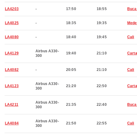
LA4203
-
17:50
18:55
Buca
LA4025
-
18:35
19:35
Medel
LA4080
-
18:40
19:45
Cali
Airbus A330-
LA4129
19:40
21:10
Cart
300
LA4082
-
20:05
21:10
Cali
Airbus A330-
LA4123
21:20
22:50
Cart
300
Airbus A330-
LA4211
21:35
22:40
Buca
300
Airbus A330-
LA4084
21:50
22:55
Cali
300