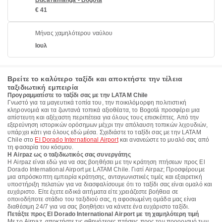
Bucaramanga - Bogotá
€ 41
Μήνας χαμηλότερου ναύλου
Ιουλ
Βρείτε το καλύτερο ταξίδι και αποκτήστε την τέλεια
ταξιδιωτική εμπειρία
Προγραμματίστε το ταξίδι σας με την LATAM Chile
Γνωστό για τα μαγευτικά τοπία του, την ποικιλόμορφη πολιτιστική
κληρονομιά και τα ζωντανά τοπικά αξιοθέατα, το Bogotá προσφέρει μια
απίστευτη και αξέχαστη περιπέτεια για όλους τους επισκέπτες. Από την
εξερεύνηση ιστορικών ορόσημων μέχρι την απόλαυση τοπικών λιχουδιών,
υπάρχει κάτι για όλους εδώ μέσα. Σχεδιάστε το ταξίδι σας με την LATAM
Chile στο
El Dorado International Airport
και ανανεώστε το μυαλό σας από
τη φασαρία του κόσμου.
Η Airpaz ως ο ταξιδιωτικός σας συνεργάτης
Η Airpaz είναι εδώ για να σας βοηθήσει με την κράτηση πτήσεων προς El
Dorado International Airport με LATAM Chile. Γιατί Airpaz; Προσφέρουμε
μια απρόσκοπτη εμπειρία κράτησης, ανταγωνιστικές τιμές και εξαιρετική
υποστήριξη πελατών για να διασφαλίσουμε ότι το ταξίδι σας είναι ομαλό και
ευχάριστο. Είτε έχετε ειδικά αιτήματα είτε χρειάζεστε βοήθεια σε
οποιοδήποτε στάδιο του ταξιδιού σας, η αφοσιωμένη ομάδα μας είναι
διαθέσιμη 24/7 για να σας βοηθήσει να κάνετε ένα ευχάριστο ταξίδι.
Πετάξτε προς El Dorado International Airport με τη χαμηλότερη τιμή
Με το Airpaz, αποκτήστε τις φθηνότερες πτήσεις προς τον προορισμό των