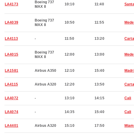
Boeing 737
LA4173
10:10
11:40
Sant
MAX 8
Boeing 737
LA4039
10:50
11:55
Medel
MAX 8
LA4113
-
11:50
13:20
Cart
Boeing 737
LA4015
12:00
13:00
Medel
MAX 8
LA1581
Airbus A350
12:10
15:40
Madr
LA4115
Airbus A320
12:20
13:50
Cart
LA4072
-
13:10
14:15
Cali
LA4074
-
14:35
15:40
Cali
LA4401
Airbus A320
15:10
17:50
Miam