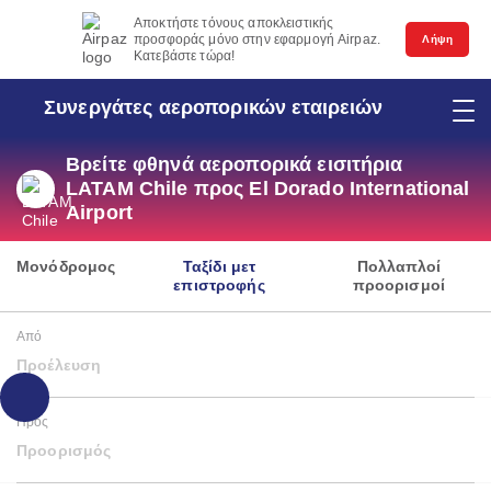
Αποκτήστε τόνους αποκλειστικής
προσφοράς μόνο στην εφαρμογή Airpaz.
Λήψη
Κατεβάστε τώρα!
Συνεργάτες αεροπορικών εταιρειών
Βρείτε φθηνά αεροπορικά εισιτήρια
LATAM Chile προς El Dorado International
Airport
Μονόδρομος
Ταξίδι μετ
Πολλαπλοί
επιστροφής
προορισμοί
Από
Προέλευση
Προς
Προορισμός