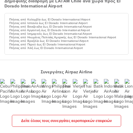
Δημοφιλής διαδρομή με LATAM Chile ανά χώρα προς El
Dorado International Airport
Πτήσεις από Κολομβία έως El Dorado International Airport
Πτήσεις από Ισπανία έως El Dorado International Airport
Πτήσεις από Βενεζουέλα έως El Dorado International Airport
Πτήσεις από Αργεντινή έως El Dorado International Airport
Πτήσεις από Ισημερινός έως El Dorado International Airport
Πτήσεις από Ηνωμένες Πολιτείες Αμερικής έως El Dorado International Airport
Πτήσεις από Βραζιλία έως El Dorado International Airport
Πτήσεις από Περού έως El Dorado International Airport
Πτήσεις από Χιλή έως El Dorado International Airport
Συνεργάτες Airpaz Airline
Δείτε όλους τους συνεργάτες αεροπορικών εταιρειών