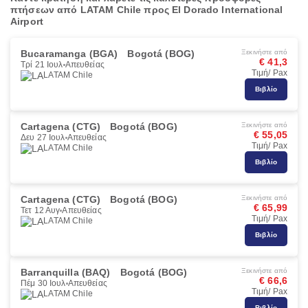
πτήσεων από LATAM Chile προς El Dorado International
Airport
Bucaramanga (BGA)
Bogotá (BOG)
Ξεκινήστε από
€ 41,3
Τρί 21 Ιουλ
Απευθείας
Τιμή/ Pax
LATAM Chile
Βιβλίο
Cartagena (CTG)
Bogotá (BOG)
Ξεκινήστε από
€ 55,05
Δευ 27 Ιουλ
Απευθείας
Τιμή/ Pax
LATAM Chile
Βιβλίο
Cartagena (CTG)
Bogotá (BOG)
Ξεκινήστε από
€ 65,99
Τετ 12 Αυγ
Απευθείας
Τιμή/ Pax
LATAM Chile
Βιβλίο
Barranquilla (BAQ)
Bogotá (BOG)
Ξεκινήστε από
€ 66,6
Πέμ 30 Ιουλ
Απευθείας
Τιμή/ Pax
LATAM Chile
Βιβλίο