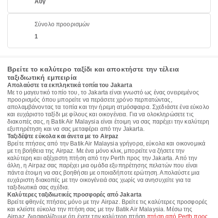
Αυγ
Σύνολο προορισμών
1
Βρείτε το καλύτερο ταξίδι και αποκτήστε την τέλεια
ταξιδιωτική εμπειρία
Απολαύστε τα εκπληκτικά τοπία του Jakarta
Με το μαγευτικό τοπίο του, το Jakarta είναι γνωστό ως ένας ονειρεμένος
προορισμός όπου μπορείτε να περάσετε χρόνο περπατώντας,
απολαμβάνοντας τα τοπία και την ήρεμη ατμόσφαιρα. Σχεδιάστε ένα εύκολο
και ευχάριστο ταξίδι με φίλους και οικογένεια. Για να ολοκληρώσετε τις
διακοπές σας, η Batik Air Malaysia είναι έτοιμη να σας παρέχει την καλύτερη
εξυπηρέτηση και να σας μεταφέρει από την Jakarta.
Ταξιδέψτε εύκολα και άνετα με το Airpaz
Βρείτε πτήσεις από την Batik Air Malaysia γρήγορα, εύκολα και οικονομικά
με τη βοήθεια της Airpaz. Με ένα μόνο κλικ, μπορείτε να ζήσετε την
καλύτερη και αξέχαστη πτήση από την Perth προς την Jakarta. Από την
άλλη, η Airpaz σας παρέχει μια ομάδα εξυπηρέτησης πελατών που είναι
πάντα έτοιμη να σας βοηθήσει με οποιαδήποτε ερώτηση. Απολαύστε μια
ευχάριστη διακοπές με την οικογένειά σας χωρίς να ανησυχείτε για τα
ταξιδιωτικά σας σχέδια.
Καλύτερες ταξιδιωτικές προσφορές από Jakarta
Βρείτε φθηνές πτήσεις μόνο με την Airpaz. Βρείτε τις καλύτερες προσφορές
και κλείστε εύκολα την πτήση σας με την Batik Air Malaysia. Μέσω της
Airpaz, διασφαλίζουμε ότι έχετε την καλύτερη πτήση
πτήση από Perth προς