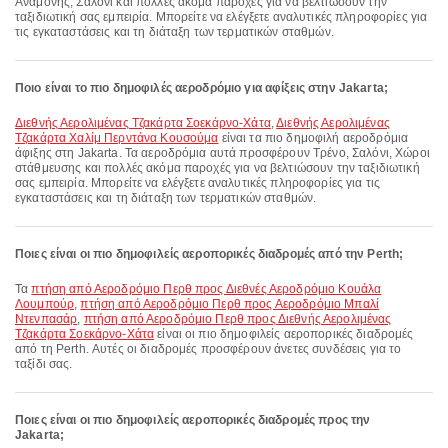
Αναμονής, Σαλόνι και πολλές ακόμα παροχές για να βελτιώσουν την
ταξιδιωτική σας εμπειρία. Μπορείτε να ελέγξετε αναλυτικές πληροφορίες για
τις εγκαταστάσεις και τη διάταξη των τερματικών σταθμών.
Ποιο είναι το πιο δημοφιλές αεροδρόμιο για αφίξεις στην Jakarta;
Διεθνής Αερολιμένας Τζακάρτα Σοεκάρνο-Χάτα
,
Διεθνής Αερολιμένας
Τζακάρτα Χαλίμ Περντάνα Κουσούμα
είναι τα πιο δημοφιλή αεροδρόμια
άφιξης στη Jakarta. Τα αεροδρόμια αυτά προσφέρουν Τρένο, Σαλόνι, Χώροι
στάθμευσης και πολλές ακόμα παροχές για να βελτιώσουν την ταξιδιωτική
σας εμπειρία. Μπορείτε να ελέγξετε αναλυτικές πληροφορίες για τις
εγκαταστάσεις και τη διάταξη των τερματικών σταθμών.
Ποιες είναι οι πιο δημοφιλείς αεροπορικές διαδρομές από την Perth;
Τα
πτήση από Αεροδρόμιο Περθ προς Διεθνές Αεροδρόμιο Κουάλα
Λουμπούρ
,
πτήση από Αεροδρόμιο Περθ προς Αεροδρόμιο Μπαλί
Ντενπασάρ
,
πτήση από Αεροδρόμιο Περθ προς Διεθνής Αερολιμένας
Τζακάρτα Σοεκάρνο-Χάτα
είναι οι πιο δημοφιλείς αεροπορικές διαδρομές
από τη Perth. Αυτές οι διαδρομές προσφέρουν άνετες συνδέσεις για το
ταξίδι σας.
Ποιες είναι οι πιο δημοφιλείς αεροπορικές διαδρομές προς την
Jakarta;