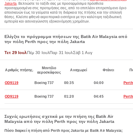
Jakarta
. Βελτιώστε το ταξίδι σας με προσαρμόσιμα πρόσθετα
προσαρμοσμένα στις προτιμήσεις σας, από το επιπλέον επιτρεπόμενο όριο
αποσκευών έως τα γεύματα κατά τη διάρκεια της πτήσης και την επιλογή
θέσης. Κλείστε φθηνά αεροπορικά εισιτήρια με την καλύτερη ταξιδιωτική
εμπειρία και ασυναγώνιστη εξοικονόμηση χρημάτων.
Ελέγξτε το πρόγραμμα πτήσεων της Batik Air Malaysia από
την πόλη Perth προς την πόλη Jakarta
Τετ 29 Ιουλ
Πέμ 30 Ιουλ
Παρ 31 Ιουλ
Σάβ 1 Αυγ
Μοντέλο
Αριθμός πτήσης.
Αναχωρεί
Φτάνει
Π
αεροσκάφους
OD9119
Boeing 737
00:35
04:00
Perth
OD9119
Boeing 737
01:20
04:45
Perth
Συχνές ερωτήσεις σχετικά με την πτήση της Batik Air
Malaysia από την πόλη Perth προς την πόλη Jakarta
Πόσο διαρκεί η πτήση από Perth προς Jakarta με Batik Air Malaysia;