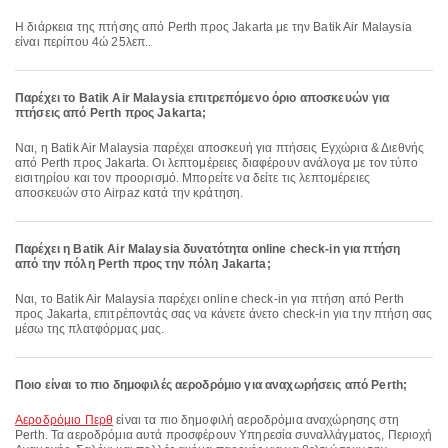
Η διάρκεια της πτήσης από Perth προς Jakarta με την Batik Air Malaysia
είναι περίπου 4ώ 25λεπ..
Παρέχει το Batik Air Malaysia επιτρεπόμενο όριο αποσκευών για
πτήσεις από Perth προς Jakarta;
Ναι, η Batik Air Malaysia παρέχει αποσκευή για πτήσεις Εγχώρια & Διεθνής
από Perth προς Jakarta. Οι λεπτομέρειες διαφέρουν ανάλογα με τον τύπο
εισιτηρίου και τον προορισμό. Μπορείτε να δείτε τις λεπτομέρειες
αποσκευών στο Airpaz κατά την κράτηση.
Παρέχει η Batik Air Malaysia δυνατότητα online check-in για πτήση
από την πόλη Perth προς την πόλη Jakarta;
Ναι, το Batik Air Malaysia παρέχει online check-in για πτήση από Perth
προς Jakarta, επιτρέποντάς σας να κάνετε άνετο check-in για την πτήση σας
μέσω της πλατφόρμας μας.
Ποιο είναι το πιο δημοφιλές αεροδρόμιο για αναχωρήσεις από Perth;
Αεροδρόμιο Περθ
είναι τα πιο δημοφιλή αεροδρόμια αναχώρησης στη
Perth. Τα αεροδρόμια αυτά προσφέρουν Υπηρεσία συναλλάγματος, Περιοχή