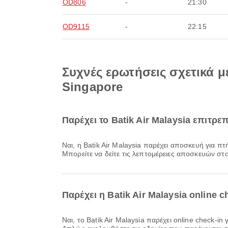
OD806
-
21:30
OD9115
-
22:15
Συχνές ερωτήσεις σχετικά με
Singapore
Παρέχει το Batik Air Malaysia επιτ
Ναι, η Batik Air Malaysia παρέχει αποσκευή για πτήσεις Εγχώρια & Διεθνής από Singapore. Οι λεπτομέρειες διαφέρουν ανάλογα με τον τύπο εισιτηρίου και τον προορισμό.
Μπορείτε να δείτε τις λεπτομέρειες αποσκευών στο
Παρέχει η Batik Air Malaysia online 
Ναι, το Batik Air Malaysia παρέχει online check-in για πτήσεις από Singapore, επιτρέποντάς σας να κάνετε άνετο check-in για την πτήση σας μέσω της πλατφόρμας μας.