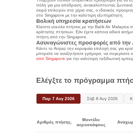
Υπάρχουν πολλοί τουριστικοί προορισμοί για να εξε
πόλη για μια απόδραση, ανακαλύπτοντας ζωντανά α
σειρά επιλογών στα χέρια σας, ο ιδανικός προορισμ
στο Singapore με την καλύτερη εξυπηρέτηση.
Βολική υπηρεσία κρατήσεων
Κλείστε εύκολα πτήσεις με την Batik Air Malays
κράτησης πτήσεων. Εάν έχετε κάποια ειδικά αιτήμα
πτήση από την Singapore.
Ασυναγώνιστες προσφορές από την 
Κάντε το Airpaz την κορυφαία επιλογή σας για κρ
μπορείτε να αναζητήσετε γρήγορα, να συγκρίνετε 
από Singapore
για την καλύτερη ταξιδιωτική εμπει
Ελέγξτε το πρόγραμμα πτήσ
Παρ 7 Αυγ 2026
Σάβ 8 Αυγ 2026
Κ
Μοντέλο
Αριθμός πτήσης.
Αναχωρ
αεροσκάφους