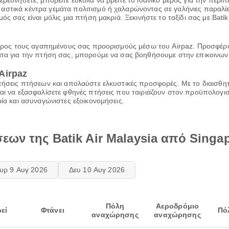
ρευνήσετε, μπορείτε εύκολα να βρείτε το ιδανικό μέρος για την περιπέ
στικά κέντρα γεμάτα πολιτισμό ή χαλαρώνοντας σε γαλήνιες παραλίες,
ός σας είναι μόλις μια πτήση μακριά. Ξεκινήστε το ταξίδι σας με Batik
ia προς τους αγαπημένους σας προορισμούς μέσω του Airpaz. Προσφέρ
τα για την πτήση σας, μπορούμε να σας βοηθήσουμε στην επικοινωνία 
Airpaz
ατήσεις πτήσεων και απολαύστε ελκυστικές προσφορές. Με το διαισθη
και να εξασφαλίσετε φθηνές πτήσεις που ταιριάζουν στον προϋπολογι
ρία και ασυναγώνιστες εξοικονομήσεις.
εων της Batik Air Malaysia από Singa
υρ 9 Αυγ 2026
Δευ 10 Αυγ 2026
Πόλη
Αεροδρόμιο
εί
Φτάνει
Πό
αναχώρησης
αναχώρησης