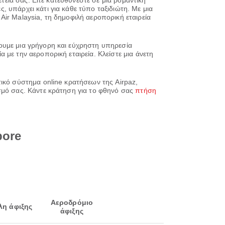
τειά σας. Είτε κατευθύνεστε σε μια ρομαντική
 υπάρχει κάτι για κάθε τύπο ταξιδιώτη. Με μια
 Air Malaysia, τη δημοφιλή αεροπορική εταιρεία
ουμε μια γρήγορη και εύχρηστη υπηρεσία
με την αεροπορική εταιρεία. Κλείστε μια άνετη
τικό σύστημα online κρατήσεων της Airpaz,
σμό σας. Κάντε κράτηση για το φθηνό σας
πτήση
pore
Αεροδρόμιο
λη άφιξης
άφιξης