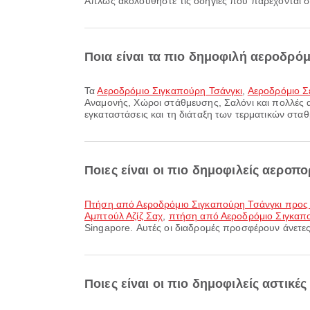
Απλώς ακολουθήστε τις οδηγίες που παρέχονται στ
Ποια είναι τα πιο δημοφιλή αεροδρό
Τα
Αεροδρόμιο Σιγκαπούρη Τσάνγκι
,
Αεροδρόμιο Σ
Αναμονής, Χώροι στάθμευσης, Σαλόνι και πολλές α
εγκαταστάσεις και τη διάταξη των τερματικών στα
Ποιες είναι οι πιο δημοφιλείς αεροπ
πτήση από Αεροδρόμιο Σιγκαπούρη Τσάνγκι προς
Αμπτούλ Αζίζ Σαχ
,
πτήση από Αεροδρόμιο Σιγκαπο
Singapore. Αυτές οι διαδρομές προσφέρουν άνετες 
Ποιες είναι οι πιο δημοφιλείς αστικέ