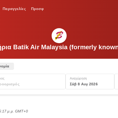
Παραγγελίες
Προσφ
ρια Batik Air Malaysia (formerly know
νομία
ρος
Αναχώρηση
Σάβ 8 Αυγ 2026
6:17 μ.μ. GMT+0