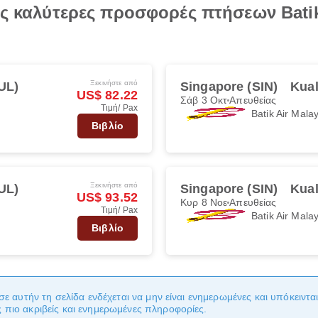
ις καλύτερες προσφορές πτήσεων Batik
Ξεκινήστε από
UL)
Singapore (SIN)
Kua
US$ 82.22
Σάβ 3 Οκτ
Απευθείας
Τιμή/ Pax
Batik Air Mala
Βιβλίο
Ξεκινήστε από
UL)
Singapore (SIN)
Kua
US$ 93.52
Κυρ 8 Νοε
Απευθείας
Τιμή/ Pax
Batik Air Mala
Βιβλίο
σε αυτήν τη σελίδα ενδέχεται να μην είναι ενημερωμένες και υπόκειντ
πιο ακριβείς και ενημερωμένες πληροφορίες.