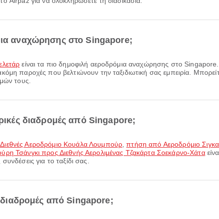
ο Airpaz για να ολοκληρώσετε τη διαδικασία.
μια αναχώρησης στο Singapore;
ελετάρ
είναι τα πιο δημοφιλή αεροδρόμια αναχώρησης στο Singapore
κόμη παροχές που βελτιώνουν την ταξιδιωτική σας εμπειρία. Μπορείτε
θμών τους.
ορικές διαδρομές από Singapore;
 Διεθνές Αεροδρόμιο Κουάλα Λουμπούρ
,
πτήση από Αεροδρόμιο Σιγκ
ύρη Τσάνγκι προς Διεθνής Αερολιμένας Τζακάρτα Σοεκάρνο-Χάτα
είνα
συνδέσεις για το ταξίδι σας.
ς διαδρομές από Singapore;