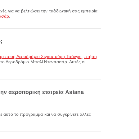
ασάρ
.
;
ρ προς Αεροδρόμιο Σιγκαπούρη Τσάνγκι
,
πτήση
ό το Αεροδρόμιο Μπαλί Ντενπασάρ. Αυτές οι
ν αεροπορική εταιρεία Asiana