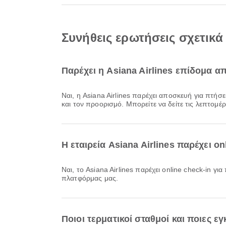
Συνήθεις ερωτήσεις σχετικ
Παρέχει η Asiana Airlines επίδομα
Ναι, η Asiana Airlines παρέχει αποσκευή για πτήσεις Εγχώρια & Διεθνής από το Αεροδρόμιο Μπαλί Ντενπασάρ. Οι λεπτομέρειες διαφέρουν ανάλογα με τον τύπο εισιτηρίου
και τον προορισμό. Μπορείτε να δείτε τις λεπτομέ
Η εταιρεία Asiana Airlines παρέχει 
Ναι, το Asiana Airlines παρέχει online check-in για πτήσεις από Αεροδρόμιο Μπαλί Ντενπασάρ, επιτρέποντάς σας να κάνετε άνετο check-in για την πτήση σας μέσω της
πλατφόρμας μας.
Ποιοι τερματικοί σταθμοί και ποιες 