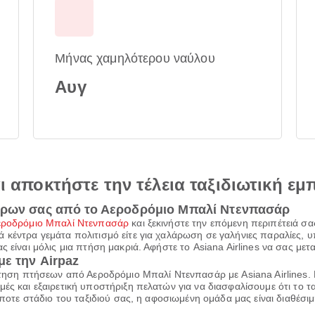
Μήνας χαμηλότερου ναύλου
Αυγ
αι αποκτήστε την τέλεια ταξιδιωτική εμ
ίρων σας από το Αεροδρόμιο Μπαλί Ντενπασάρ
εροδρόμιο Μπαλί Ντενπασάρ
και ξεκινήστε την επόμενη περιπέτειά σας
κέντρα γεμάτα πολιτισμό είτε για χαλάρωση σε γαλήνιες παραλίες, υπά
 είναι μόλις μια πτήση μακριά. Αφήστε το Asiana Airlines να σας μεταφ
ε την Airpaz
άτηση πτήσεων από Αεροδρόμιο Μπαλί Ντενπασάρ με Asiana Airlines. Γ
ς και εξαιρετική υποστήριξη πελατών για να διασφαλίσουμε ότι το ταξί
ήποτε στάδιο του ταξιδιού σας, η αφοσιωμένη ομάδα μας είναι διαθέσιμ