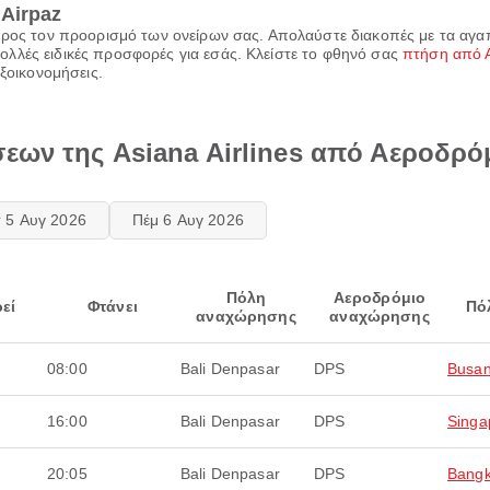
Airpaz
 προς τον προορισμό των ονείρων σας. Απολαύστε διακοπές με τα αγ
λλές ειδικές προσφορές για εσάς. Κλείστε το φθηνό σας
πτήση από 
εξοικονομήσεις.
εων της Asiana Airlines από Αεροδρ
τ 5 Αυγ 2026
Πέμ 6 Αυγ 2026
Πόλη
Αεροδρόμιο
εί
Φτάνει
Πό
αναχώρησης
αναχώρησης
08:00
Bali Denpasar
DPS
Busa
16:00
Bali Denpasar
DPS
Singa
20:05
Bali Denpasar
DPS
Bang