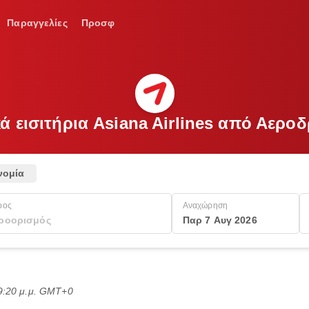
Παραγγελίες
Προσφ
ά εισιτήρια Asiana Airlines από Αερ
νομία
ρος
Αναχώρηση
Παρ 7 Αυγ 2026
9:20 μ.μ. GMT+0