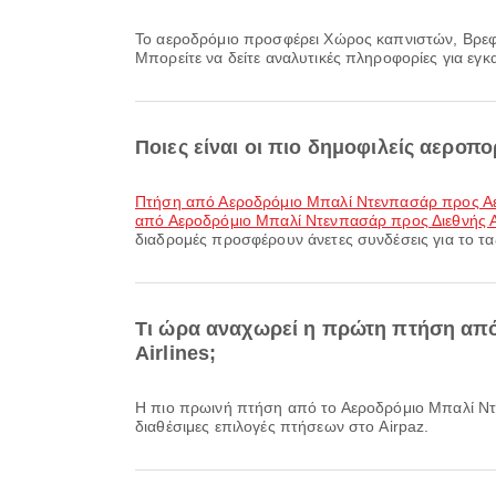
Το αεροδρόμιο προσφέρει Χώρος καπνιστών, Βρεφονηπιακός Σταθμός, Ξενοδοχείο αεροδρομίου και πολλές ακόμη παροχές για να βελτιώσει την ταξιδιωτική σας εμπειρία.
Μπορείτε να δείτε αναλυτικές πληροφορίες για εγ
Ποιες είναι οι πιο δημοφιλείς αερο
πτήση από Αεροδρόμιο Μπαλί Ντενπασάρ προς 
από Αεροδρόμιο Μπαλί Ντενπασάρ προς Διεθνής Α
διαδρομές προσφέρουν άνετες συνδέσεις για το ταξ
Τι ώρα αναχωρεί η πρώτη πτήση από
Airlines;
Η πιο πρωινή πτήση από το Αεροδρόμιο Μπαλί Ντενπασάρ με την Asiana Airlines αναχωρεί στις 00:05. Μπορείτε να δείτε αυτό το πρόγραμμα και να συγκρίνετε άλλες
διαθέσιμες επιλογές πτήσεων στο Airpaz.