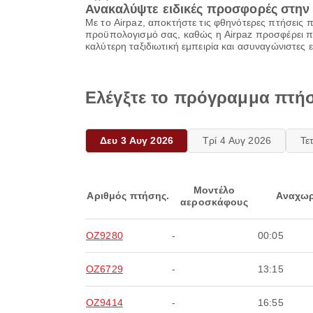
Ανακαλύψτε ειδικές προσφορές στην 
Με το Airpaz, αποκτήστε τις φθηνότερες πτήσεις
προϋπολογισμό σας, καθώς η Airpaz προσφέρει πο
καλύτερη ταξιδιωτική εμπειρία και ασυναγώνιστες 
Ελέγξτε το πρόγραμμα πτήσ
Δευ 3 Αυγ 2026
Τρί 4 Αυγ 2026
Τε
Μοντέλο
Αριθμός πτήσης.
Αναχωρ
αεροσκάφους
OZ9280
-
00:05
OZ6729
-
13:15
OZ9414
-
16:55