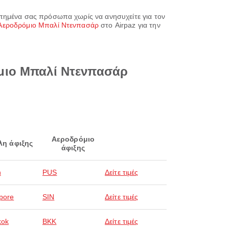
απημένα σας πρόσωπα χωρίς να ανησυχείτε για τον
Αεροδρόμιο Μπαλί Ντενπασάρ
στο Airpaz για την
όμιο Μπαλί Ντενπασάρ
Αεροδρόμιο
λη άφιξης
άφιξης
n
PUS
Δείτε τιμές
pore
SIN
Δείτε τιμές
kok
BKK
Δείτε τιμές