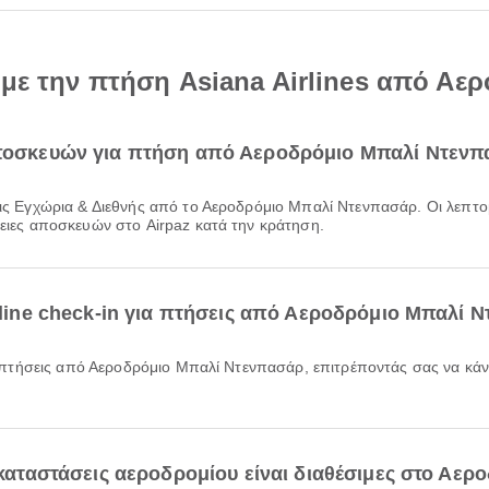
ά με την πτήση Asiana Airlines από Α
 αποσκευών για πτήση από Αεροδρόμιο Μπαλί Ντενπ
ρειες αποσκευών στο Airpaz κατά την κράτηση.
online check-in για πτήσεις από Αεροδρόμιο Μπαλί 
εγκαταστάσεις αεροδρομίου είναι διαθέσιμες στο Αε