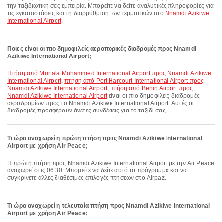
την ταξιδιωτική σας εμπειρία. Μπορείτε να δείτε αναλυτικές πληροφορίες για
τις εγκαταστάσεις και τη διαρρύθμιση των τερματικών στο
Nnamdi Azikiwe
International Airport
.
Ποιες είναι οι πιο δημοφιλείς αεροπορικές διαδρομές προς Nnamdi
Azikiwe International Airport;
πτήση από Murtala Muhammed International Airport προς Nnamdi Azikiwe
International Airport
,
πτήση από Port Harcourt International Airport προς
Nnamdi Azikiwe International Airport
,
πτήση από Benin Airport προς
Nnamdi Azikiwe International Airport
είναι οι πιο δημοφιλείς διαδρομές
αεροδρομίων προς το Nnamdi Azikiwe International Airport. Αυτές οι
διαδρομές προσφέρουν άνετες συνδέσεις για το ταξίδι σας.
Τι ώρα αναχωρεί η πρώτη πτήση προς Nnamdi Azikiwe International
Airport με χρήση Air Peace;
Η πρώτη πτήση προς Nnamdi Azikiwe International Airport με την Air Peace
αναχωρεί στις 06:30. Μπορείτε να δείτε αυτό το πρόγραμμα και να
συγκρίνετε άλλες διαθέσιμες επιλογές πτήσεων στο Airpaz.
Τι ώρα αναχωρεί η τελευταία πτήση προς Nnamdi Azikiwe International
Airport με χρήση Air Peace;