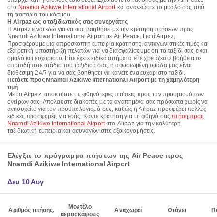
υπάρχει κάτι για όλους εδώ μέσα. Σχεδιάστε το ταξίδι σας με την Air Peace
στο
Nnamdi Azikiwe International Airport
και ανανεώστε το μυαλό σας από
τη φασαρία του κόσμου.
Η Airpaz ως ο ταξιδιωτικός σας συνεργάτης
Η Airpaz είναι εδώ για να σας βοηθήσει με την κράτηση πτήσεων προς
Nnamdi Azikiwe International Airport με Air Peace. Γιατί Airpaz;
Προσφέρουμε μια απρόσκοπτη εμπειρία κράτησης, ανταγωνιστικές τιμές και
εξαιρετική υποστήριξη πελατών για να διασφαλίσουμε ότι το ταξίδι σας είναι
ομαλό και ευχάριστο. Είτε έχετε ειδικά αιτήματα είτε χρειάζεστε βοήθεια σε
οποιοδήποτε στάδιο του ταξιδιού σας, η αφοσιωμένη ομάδα μας είναι
διαθέσιμη 24/7 για να σας βοηθήσει να κάνετε ένα ευχάριστο ταξίδι.
Πετάξτε προς Nnamdi Azikiwe International Airport με τη χαμηλότερη
τιμή
Με το Airpaz, αποκτήστε τις φθηνότερες πτήσεις προς τον προορισμό των
ονείρων σας. Απολαύστε διακοπές με τα αγαπημένα σας πρόσωπα χωρίς να
ανησυχείτε για τον προϋπολογισμό σας, καθώς η Airpaz προσφέρει πολλές
ειδικές προσφορές για εσάς. Κάντε κράτηση για το φθηνό σας
πτήση προς
Nnamdi Azikiwe International Airport
στο Airpaz για την καλύτερη
ταξιδιωτική εμπειρία και ασυναγώνιστες εξοικονομήσεις.
Ελέγξτε το πρόγραμμα πτήσεων της Air Peace προς
Nnamdi Azikiwe International Airport
Δευ 10 Αυγ
Μοντέλο
Αριθμός πτήσης.
Αναχωρεί
Φτάνει
Π
αεροσκάφους