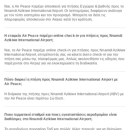
Ναι, η Air Peace παρέχει αποσκευή για πτήσεις Εγχώρια & Διεθνής προς το
Nnamdi Azikiwe International Airport. Οι λεπτομέρειες διαφέρουν ανάλογα
με τον τύπο εισιτηρίου και τον προορισμό. Μπορείτε να δείτε τις
πληροφορίες αποσκευών στο Airpaz κατά την κράτηση.
Η εταιρεία Air Peace παρέχει online check-in για πτήσεις προς Nnamdi
Azikiwe International Airport;
Ναι, το Air Peace παρέχει online check-in για πτήσεις προς Nnamdi Azikiwe
International Airport, επιτρέποντάς σας να κάνετε άνετο check-in για την
πτήση σας μέσω της πλατφόρμας μας. Απλώς ακολουθήστε τις οδηγίες που
παρέχονται στο Airpaz για να ολοκληρώσετε τη διαδικασία.
Πόσο διαρκεί η πτήση προς Nnamdi Azikiwe International Airport με
Air Peace;
Η διάρκεια της πτήσης προς Nnamdi Azikiwe International Airport (ABV) με
την Air Peace είναι περίπου 1ώ 0λεπ..
Ποιοι τερματικοί σταθμοί και ποιες εγκαταστάσεις αεροδρομίου είναι
διαθέσιμες στο Nnamdi Azikiwe International Airport;
Το αεροδρόμιο προσφέρει Ταξί και πολλές άλλες παροχές για να βελτιώσει