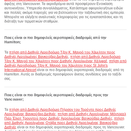
άφιξης στη Vancouver. Τα αεροδρόμια αυτά προσφέρουν Ενοικίαση
αυτοκινήτου, Υπηρεσία συναλλάγματος, Κατάστημα αφορολογήτων ειδών
και πολλές ακόμα παροχές για να βελτιώσουν την ταξιδιωτική σας εμπειρία.
Μπορείτε να ελέγξετε αναλυτικές πληροφορίες για τις εγκαταστάσεις και τη
διάταξη των τερματικών σταθμών.
Ποιες είναι οι πιο δημοφιλείς αεροπορικές διαδρομές από την
Hamilton;
Τα
πτήση από Διεθνές Αεροδρόμιο Τζον Κ. Μανρό του Χάμιλτον προς
Διεθνές Αερολιμένας Βανκούβερ Διεθνές
,
πτήση από Διεθνές Αεροδρόμιο
Τζον Κ. Μανρό του Χάμιλτον προς Διεθνής Αερολιμένας Χάλιφαξ
,
πτήση από
Διεθνές Αεροδρόμιο Τζον Κ. Μανρό του Χάμιλτον προς St John's
International Airport
είναι οι πιο δημοφιλείς αεροπορικές διαδρομές από τη
Hamilton. Αυτές οι διαδρομές προσφέρουν άνετες συνδέσεις για το ταξίδι
σας.
Ποιες είναι οι πιο δημοφιλείς αεροπορικές διαδρομές προς την
Vancouver;
Τα
πτήση από Διεθνές Αεροδρόμιο Πήρσον του Τορόντο προς Διεθνές
Αερολιμένας Βανκούβερ Διεθνές
,
πτήση από Διεθνής Αερολιμένας Μόντρεαλ
Πιέρ Έλιοτ Τρουντού προς Διεθνές Αερολιμένας Βανκούβερ Διεθνές
,
πτήση
από Διεθνής Αερολιμένας Οτάβα προς Διεθνές Αερολιμένας Βανκούβερ
Διεθνές
είναι οι πιο δημοφιλείς αεροπορικές διαδρομές προς τη Vancouver.