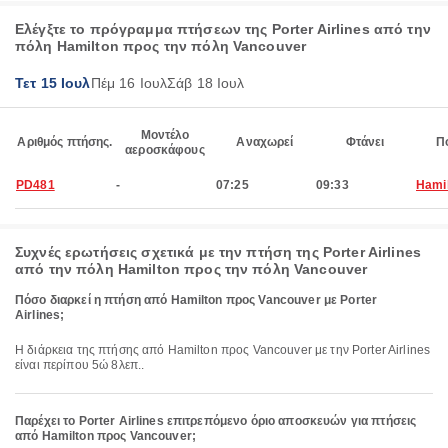
Ελέγξτε το πρόγραμμα πτήσεων της Porter Airlines από την
πόλη Hamilton προς την πόλη Vancouver
Τετ 15 Ιουλ
Πέμ 16 Ιουλ
Σάβ 18 Ιουλ
Μοντέλο
Αριθμός πτήσης.
Αναχωρεί
Φτάνει
Π
αεροσκάφους
PD481
-
07:25
09:33
Hami
Συχνές ερωτήσεις σχετικά με την πτήση της Porter Airlines
από την πόλη Hamilton προς την πόλη Vancouver
Πόσο διαρκεί η πτήση από Hamilton προς Vancouver με Porter
Airlines;
Η διάρκεια της πτήσης από Hamilton προς Vancouver με την Porter Airlines
είναι περίπου 5ώ 8λεπ..
Παρέχει το Porter Airlines επιτρεπόμενο όριο αποσκευών για πτήσεις
από Hamilton προς Vancouver;