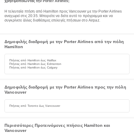
χρησιμοποιώντας την Porter Airlines;
Η τελευταία πτήση από Hamilton προς Vancouver με την Porter Airlines
αναχωρεί στις 20:35. Μπορείτε να δείτε αυτό το πρόγραμμα και να
συγκρίνετε άλλες διαθέσιμες επιλογές πτήσεων στο Airpaz.
Δημοφιλής διαδρομή με την Porter Airlines από την πόλη
Hamilton
Πτήσεις από Hamilton έως Halifax
Πτήσεις από Hamilton έως Edmonton
Πτήσεις από Hamilton έως Calgary
Δημοφιλής διαδρομή με την Porter Airlines προς την πόλη
Vancouver
Πτήσεις από Toronto έως Vancouver
Περισσότερες Προτεινόμενες πτήσεις Hamilton και
Vancouver