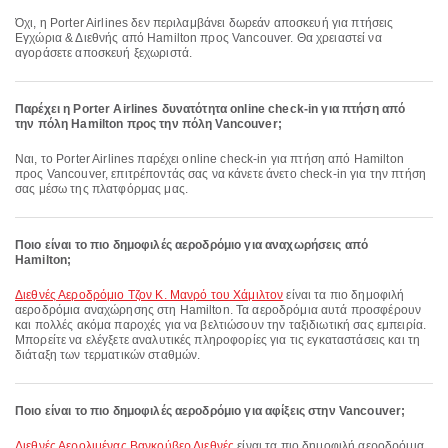
Όχι, η Porter Airlines δεν περιλαμβάνει δωρεάν αποσκευή για πτήσεις
Εγχώρια & Διεθνής από Hamilton προς Vancouver. Θα χρειαστεί να
αγοράσετε αποσκευή ξεχωριστά.
Παρέχει η Porter Airlines δυνατότητα online check-in για πτήση από
την πόλη Hamilton προς την πόλη Vancouver;
Ναι, το Porter Airlines παρέχει online check-in για πτήση από Hamilton
προς Vancouver, επιτρέποντάς σας να κάνετε άνετο check-in για την πτήση
σας μέσω της πλατφόρμας μας.
Ποιο είναι το πιο δημοφιλές αεροδρόμιο για αναχωρήσεις από
Hamilton;
Διεθνές Αεροδρόμιο Τζον Κ. Μανρό του Χάμιλτον
είναι τα πιο δημοφιλή
αεροδρόμια αναχώρησης στη Hamilton. Τα αεροδρόμια αυτά προσφέρουν
και πολλές ακόμα παροχές για να βελτιώσουν την ταξιδιωτική σας εμπειρία.
Μπορείτε να ελέγξετε αναλυτικές πληροφορίες για τις εγκαταστάσεις και τη
διάταξη των τερματικών σταθμών.
Ποιο είναι το πιο δημοφιλές αεροδρόμιο για αφίξεις στην Vancouver;
Διεθνές Αερολιμένας Βανκούβερ Διεθνές
είναι τα πιο δημοφιλή αεροδρόμια