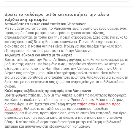
Βρείτε το καλύτερο ταξίδι και αποκτήστε την τέλεια
ταξιδιωτική εμπειρία
Απολαύστε τα εκπληκτικά τοπία του Vancouver
Με το μαγευτικό τοπίο του, το Vancouver είναι γνωστό ως ένας ονειρεμένος
προορισμός όπου μπορείτε να περάσετε χρόνο περπατώντας,
απολαμβάνοντας τα τοπία και την ήρεμη ατμόσφαιρα. Σχεδιάστε ένα εύκολο
και ευχάριστο ταξίδι με φίλους και οικογένεια. Για να ολοκληρώσετε τις
διακοπές σας, η Porter Airlines είναι έτοιμη να σας παρέχει την καλύτερη
εξυπηρέτηση και να σας μεταφέρει από την Vancouver.
Ταξιδέψτε εύκολα και άνετα με το Airpaz
Βρείτε πτήσεις από την Porter Airlines γρήγορα, εύκολα και οικονομικά με τη
βοήθεια της Airpaz. Με ένα μόνο κλικ, μπορείτε να ζήσετε την καλύτερη και
αξέχαστη πτήση από την Hamilton προς την Vancouver. Από την άλλη, η
Airpaz σας παρέχει μια ομάδα εξυπηρέτησης πελατών που είναι πάντα
έτοιμη να σας βοηθήσει με οποιαδήποτε ερώτηση. Απολαύστε μια ευχάριστη
διακοπές με την οικογένειά σας χωρίς να ανησυχείτε για τα ταξιδιωτικά σας
σχέδια.
Καλύτερες ταξιδιωτικές προσφορές από Vancouver
Βρείτε φθηνές πτήσεις μόνο με την Airpaz. Βρείτε τις καλύτερες προσφορές
και κλείστε εύκολα την πτήση σας με την Porter Airlines. Μέσω της Airpaz,
διασφαλίζουμε ότι έχετε την καλύτερη πτήση
πτήση από Hamilton προς
Vancouver
. Βελτιώστε το ταξίδι σας με προσαρμόσιμα πρόσθετα
προσαρμοσμένα στις προτιμήσεις σας, από το επιπλέον επιτρεπόμενο όριο
αποσκευών έως τα γεύματα κατά τη διάρκεια της πτήσης και την επιλογή
θέσης. Κλείστε φθηνά αεροπορικά εισιτήρια με την καλύτερη ταξιδιωτική
εμπειρία και ασυναγώνιστη εξοικονόμηση χρημάτων.