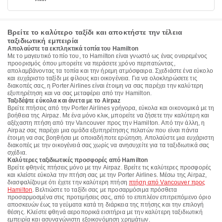
Βρείτε το καλύτερο ταξίδι και αποκτήστε την τέλεια
ταξιδιωτική εμπειρία
Απολαύστε τα εκπληκτικά τοπία του Hamilton
Με το μαγευτικό τοπίο του, το Hamilton είναι γνωστό ως ένας ονειρεμένος
προορισμός όπου μπορείτε να περάσετε χρόνο περπατώντας,
απολαμβάνοντας τα τοπία και την ήρεμη ατμόσφαιρα. Σχεδιάστε ένα εύκολο
και ευχάριστο ταξίδι με φίλους και οικογένεια. Για να ολοκληρώσετε τις
διακοπές σας, η Porter Airlines είναι έτοιμη να σας παρέχει την καλύτερη
εξυπηρέτηση και να σας μεταφέρει από την Hamilton.
Ταξιδέψτε εύκολα και άνετα με το Airpaz
Βρείτε πτήσεις από την Porter Airlines γρήγορα, εύκολα και οικονομικά με τη
βοήθεια της Airpaz. Με ένα μόνο κλικ, μπορείτε να ζήσετε την καλύτερη και
αξέχαστη πτήση από την Vancouver προς την Hamilton. Από την άλλη, η
Airpaz σας παρέχει μια ομάδα εξυπηρέτησης πελατών που είναι πάντα
έτοιμη να σας βοηθήσει με οποιαδήποτε ερώτηση. Απολαύστε μια ευχάριστη
διακοπές με την οικογένειά σας χωρίς να ανησυχείτε για τα ταξιδιωτικά σας
σχέδια.
Καλύτερες ταξιδιωτικές προσφορές από Hamilton
Βρείτε φθηνές πτήσεις μόνο με την Airpaz. Βρείτε τις καλύτερες προσφορές
και κλείστε εύκολα την πτήση σας με την Porter Airlines. Μέσω της Airpaz,
διασφαλίζουμε ότι έχετε την καλύτερη πτήση
πτήση από Vancouver προς
Hamilton
. Βελτιώστε το ταξίδι σας με προσαρμόσιμα πρόσθετα
προσαρμοσμένα στις προτιμήσεις σας, από το επιπλέον επιτρεπόμενο όριο
αποσκευών έως τα γεύματα κατά τη διάρκεια της πτήσης και την επιλογή
θέσης. Κλείστε φθηνά αεροπορικά εισιτήρια με την καλύτερη ταξιδιωτική
εμπειρία και ασυναγώνιστη εξοικονόμηση χρημάτων.