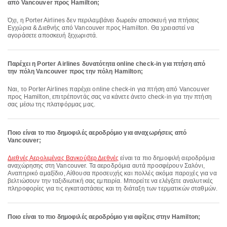
από Vancouver προς Hamilton;
Όχι, η Porter Airlines δεν περιλαμβάνει δωρεάν αποσκευή για πτήσεις
Εγχώρια & Διεθνής από Vancouver προς Hamilton. Θα χρειαστεί να
αγοράσετε αποσκευή ξεχωριστά.
Παρέχει η Porter Airlines δυνατότητα online check-in για πτήση από
την πόλη Vancouver προς την πόλη Hamilton;
Ναι, το Porter Airlines παρέχει online check-in για πτήση από Vancouver
προς Hamilton, επιτρέποντάς σας να κάνετε άνετο check-in για την πτήση
σας μέσω της πλατφόρμας μας.
Ποιο είναι το πιο δημοφιλές αεροδρόμιο για αναχωρήσεις από
Vancouver;
Διεθνές Αερολιμένας Βανκούβερ Διεθνές
είναι τα πιο δημοφιλή αεροδρόμια
αναχώρησης στη Vancouver. Τα αεροδρόμια αυτά προσφέρουν Σαλόνι,
Αναπηρικό αμαξίδιο, Αίθουσα προσευχής και πολλές ακόμα παροχές για να
βελτιώσουν την ταξιδιωτική σας εμπειρία. Μπορείτε να ελέγξετε αναλυτικές
πληροφορίες για τις εγκαταστάσεις και τη διάταξη των τερματικών σταθμών.
Ποιο είναι το πιο δημοφιλές αεροδρόμιο για αφίξεις στην Hamilton;