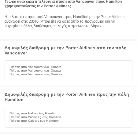
Τι ώρα αναχωρεί η τελευταία πτήση από Vancouver προς Hamilton
χρησιμοποιώντας την Porter Airlines;
Η τελευταία πτήση από Vancouver προς Hamilton με την Porter Airlines
αναχωρεί στις 23:40. Μπορείτε να δείτε αυτό το πρόγραμμα και να
συγκρίνετε άλλες διαθέσιμες επιλογές πτήσεων στο Airpaz.
Δημοφιλής διαδρομή με την Porter Airlines από την πόλη
Vancouver
Πτήσεις από Vancouver έως Toronto
Πτήσεις από Vancouver έως Ottawa
Πτήσεις από Vancouver έως Montreal
Δημοφιλής διαδρομή με την Porter Airlines προς την πόλη
Hamilton
Πτήσεις από Halifax έως Hamilton
Πτήσεις από Winnipeg έως Hamilton
Πτήσεις από Calgary έως Hamilton