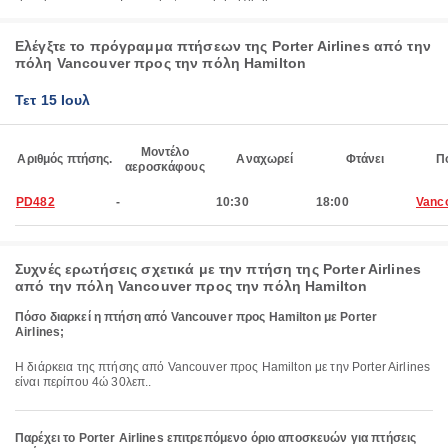
Ελέγξτε το πρόγραμμα πτήσεων της Porter Airlines από την
πόλη Vancouver προς την πόλη Hamilton
Τετ 15 Ιουλ
Μοντέλο
Αριθμός πτήσης.
Αναχωρεί
Φτάνει
Π
αεροσκάφους
PD482
-
10:30
18:00
Vanc
Συχνές ερωτήσεις σχετικά με την πτήση της Porter Airlines
από την πόλη Vancouver προς την πόλη Hamilton
Πόσο διαρκεί η πτήση από Vancouver προς Hamilton με Porter
Airlines;
Η διάρκεια της πτήσης από Vancouver προς Hamilton με την Porter Airlines
είναι περίπου 4ώ 30λεπ..
Παρέχει το Porter Airlines επιτρεπόμενο όριο αποσκευών για πτήσεις