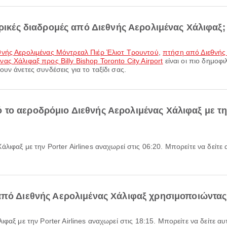
ορικές διαδρομές από Διεθνής Αερολιμένας Χάλιφαξ;
εθνής Αερολιμένας Μόντρεαλ Πιέρ Έλιοτ Τρουντού
,
πτήση από Διεθνής 
ας Χάλιφαξ προς Billy Bishop Toronto City Airport
είναι οι πιο δημοφ
υν άνετες συνδέσεις για το ταξίδι σας.
το αεροδρόμιο Διεθνής Αερολιμένας Χάλιφαξ με την
πό Διεθνής Αερολιμένας Χάλιφαξ χρησιμοποιώντας P