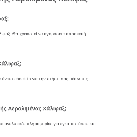
φαξ;
Χάλιφαξ;
θνής Αερολιμένας Χάλιφαξ;