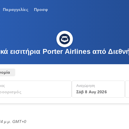
Παραγγελίες
Προσφ
ά εισιτήρια Porter Airlines από Διεθ
νομία
ρος
Αναχώρηση
Σάβ 8 Αυγ 2026
:44 μ.μ. GMT+0