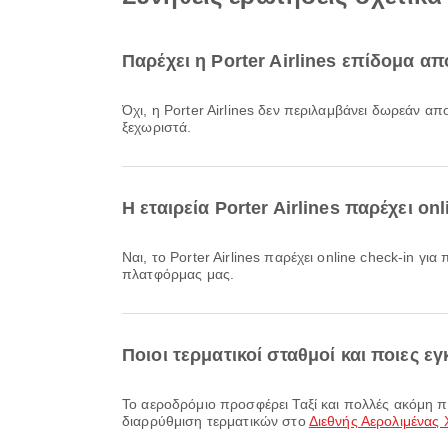
Παρέχει η Porter Airlines επίδομα 
Όχι, η Porter Airlines δεν περιλαμβάνει δωρεάν αποσκευή για πτήσεις Εγχώρια & Διεθνής από το Διεθνής Αερολιμένας Χάλιφαξ. Θα χρειαστεί να αγοράσετε αποσκευή
ξεχωριστά.
Η εταιρεία Porter Airlines παρέχει o
Ναι, το Porter Airlines παρέχει online check-in για πτήσεις από Διεθνής Αερολιμένας Χάλιφαξ, επιτρέποντάς σας να κάνετε άνετο check-in για την πτήση σας μέσω της
πλατφόρμας μας.
Ποιοι τερματικοί σταθμοί και ποιες ε
Το αεροδρόμιο προσφέρει Ταξί και πολλές ακόμη παροχές για να βελτιώσει την ταξιδιωτική σας εμπειρία. Μπορείτε να δείτε αναλυτικές πληροφορίες για εγκαταστάσεις και
διαρρύθμιση τερματικών στο
Διεθνής Αερολιμένας 