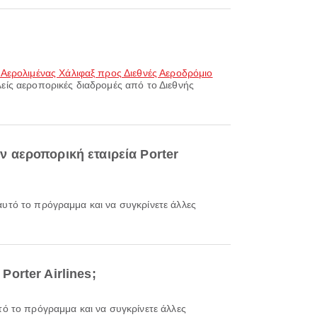
Αερολιμένας Χάλιφαξ προς Διεθνές Αεροδρόμιο
ιλείς αεροπορικές διαδρομές από το Διεθνής
 αεροπορική εταιρεία Porter
orter Airlines;