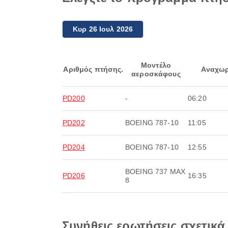
Κυρ 26 Ιουλ 2026
Μοντέλο
Αριθμός πτήσης.
Αναχωρ
αεροσκάφους
PD200
-
06:20
PD202
BOEING 787-10
11:05
PD204
BOEING 787-10
12:55
BOEING 737 MAX
PD206
16:35
8
Συνήθεις ερωτήσεις σχετικά