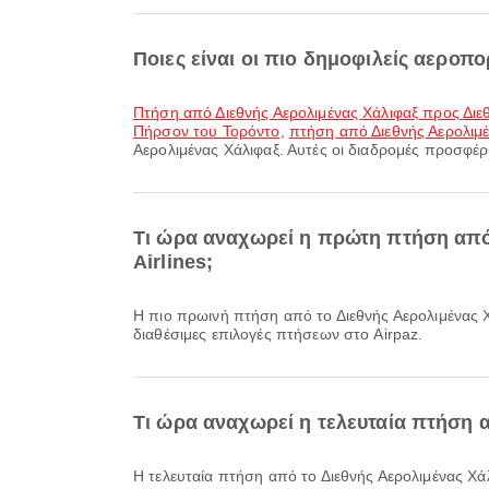
Ποιες είναι οι πιο δημοφιλείς αεροπ
πτήση από Διεθνής Αερολιμένας Χάλιφαξ προς Δι
Πήρσον του Τορόντο
,
πτήση από Διεθνής Αερολιμέν
Αερολιμένας Χάλιφαξ. Αυτές οι διαδρομές προσφέρο
Τι ώρα αναχωρεί η πρώτη πτήση από 
Airlines;
Η πιο πρωινή πτήση από το Διεθνής Αερολιμένας Χάλιφαξ με την Porter Airlines αναχωρεί στις 06:20. Μπορείτε να δείτε αυτό το πρόγραμμα και να συγκρίνετε άλλες
διαθέσιμες επιλογές πτήσεων στο Airpaz.
Τι ώρα αναχωρεί η τελευταία πτήση α
Η τελευταία πτήση από το Διεθνής Αερολιμένας Χάλιφαξ με την Porter Airlines αναχωρεί στις 18:15. Μπορείτε να δείτε αυτό το πρόγραμμα και να συγκρίνετε άλλες