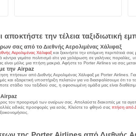
αι αποκτήστε την τέλεια ταξιδιωτική εμ
ρων σας από το Διεθνής Αερολιμένας Χάλιφαξ
εθνής Αερολιμένας Χάλιφαξ
και ξεκινήστε την επόμενη περιπέτειά σας 
κέντρα γεμάτα πολιτισμό είτε για χαλάρωση σε γαλήνιες παραλίες, υπά
είναι μόλις μια πτήση μακριά. Αφήστε το Porter Airlines να σας μεταφέ
ε την Airpaz
τηση πτήσεων από Διεθνής Αερολιμένας Χάλιφαξ με Porter Airlines. Για
ς και εξαιρετική υποστήριξη πελατών για να διασφαλίσουμε ότι το ταξί
ήποτε στάδιο του ταξιδιού σας, η αφοσιωμένη ομάδα μας είναι διαθέσιμ
Airpaz
 προς τον προορισμό των ονείρων σας. Απολαύστε διακοπές με τα αγ
λλές ειδικές προσφορές για εσάς. Κλείστε το φθηνό σας
πτήση από Δ
εξοικονομήσεις.
ων της Porter Airlines από Διεθνής 