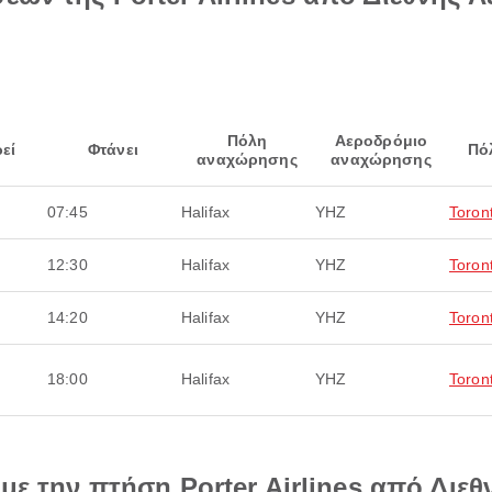
Πόλη
Αεροδρόμιο
εί
Φτάνει
Πό
αναχώρησης
αναχώρησης
07:45
Halifax
YHZ
Toron
12:30
Halifax
YHZ
Toron
14:20
Halifax
YHZ
Toron
18:00
Halifax
YHZ
Toron
 με την πτήση Porter Airlines από Διε