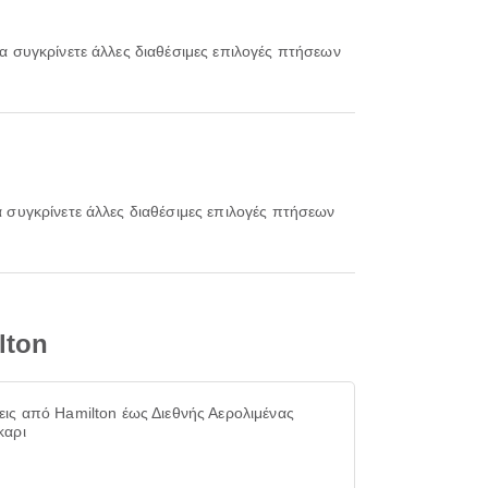
lton
εις από Hamilton έως Διεθνής Αερολιμένας
καρι