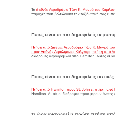
Τα
Διεθνές Αεροδρόμιο Τζον Κ. Μανρό του Χάμιλτο
παροχές που βελτιώνουν την ταξιδιωτική σας εμπει
Ποιες είναι οι πιο δημοφιλείς αεροπ
πτήση από Διεθνές Αεροδρόμιο Τζον Κ. Μανρό του
προς Διεθνής Αερολιμένας Κάλγκαρι
,
πτήση από Δι
διαδρομές αεροδρομίων από Hamilton. Αυτές οι δι
Ποιες είναι οι πιο δημοφιλείς αστικέ
πτήση από Hamilton προς St. John's
,
πτήση από 
Hamilton. Αυτές οι διαδρομές προσφέρουν άνετες 
Τι ώρα αναχωρεί η πρώτη πτήση από H