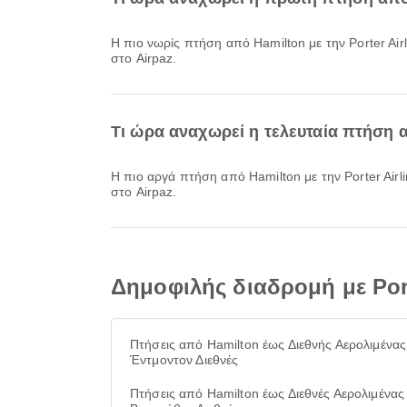
Η πιο νωρίς πτήση από Hamilton με την Porter Airlines αναχωρεί στις 07:25. Μπορείτε να δείτε αυτό το πρόγραμμα και να συγκρίνετε άλλες διαθέσιμες επιλογές πτήσεων
στο Airpaz.
Τι ώρα αναχωρεί η τελευταία πτήση α
Η πιο αργά πτήση από Hamilton με την Porter Airlines αναχωρεί στις 20:35. Μπορείτε να δείτε αυτό το πρόγραμμα και να συγκρίνετε άλλες διαθέσιμες επιλογές πτήσεων
στο Airpaz.
Δημοφιλής διαδρομή με Por
Πτήσεις από Hamilton έως Διεθνής Αερολιμένας
Έντμοντον Διεθνές
Πτήσεις από Hamilton έως Διεθνές Αερολιμένας