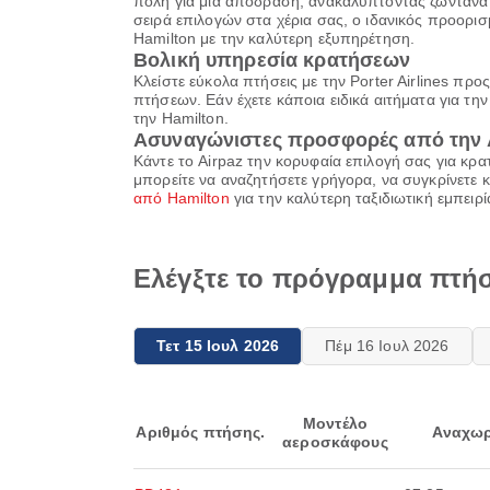
πόλη για μια απόδραση, ανακαλύπτοντας ζωντανά α
σειρά επιλογών στα χέρια σας, ο ιδανικός προορισμ
Hamilton με την καλύτερη εξυπηρέτηση.
Βολική υπηρεσία κρατήσεων
Κλείστε εύκολα πτήσεις με την Porter Airlines 
πτήσεων. Εάν έχετε κάποια ειδικά αιτήματα για τ
την Hamilton.
Ασυναγώνιστες προσφορές από την 
Κάντε το Airpaz την κορυφαία επιλογή σας για κρ
μπορείτε να αναζητήσετε γρήγορα, να συγκρίνετε 
από Hamilton
για την καλύτερη ταξιδιωτική εμπειρ
Ελέγξτε το πρόγραμμα πτήσε
Τετ 15 Ιουλ 2026
Πέμ 16 Ιουλ 2026
Μοντέλο
Αριθμός πτήσης.
Αναχωρ
αεροσκάφους