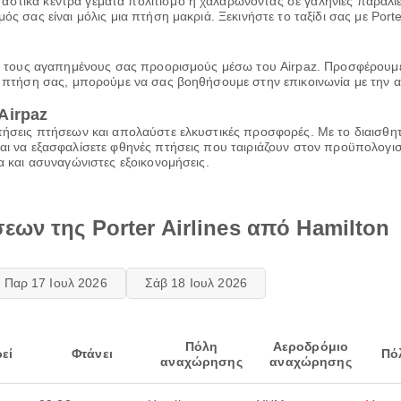
στικά κέντρα γεμάτα πολιτισμό ή χαλαρώνοντας σε γαλήνιες παραλίες,
ός σας είναι μόλις μια πτήση μακριά. Ξεκινήστε το ταξίδι σας με Porte
προς τους αγαπημένους σας προορισμούς μέσω του Airpaz. Προσφέρουμ
ην πτήση σας, μπορούμε να σας βοηθήσουμε στην επικοινωνία με την α
Airpaz
ατήσεις πτήσεων και απολαύστε ελκυστικές προσφορές. Με το διαισθη
και να εξασφαλίσετε φθηνές πτήσεις που ταιριάζουν στον προϋπολογι
ία και ασυναγώνιστες εξοικονομήσεις.
ων της Porter Airlines από Hamilton
Παρ 17 Ιουλ 2026
Σάβ 18 Ιουλ 2026
Πόλη
Αεροδρόμιο
εί
Φτάνει
Πό
αναχώρησης
αναχώρησης