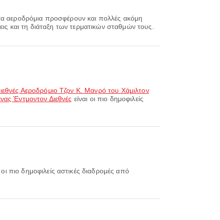
 τα αεροδρόμια προσφέρουν και πολλές ακόμη
εις και τη διάταξη των τερματικών σταθμών τους.
ιεθνές Αεροδρόμιο Τζον Κ. Μανρό του Χάμιλτον
ένας Έντμοντον Διεθνές
είναι οι πιο δημοφιλείς
 οι πιο δημοφιλείς αστικές διαδρομές από