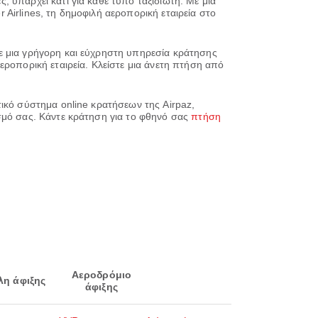
 υπάρχει κάτι για κάθε τύπο ταξιδιώτη. Με μια
r Airlines, τη δημοφιλή αεροπορική εταιρεία στο
ε μια γρήγορη και εύχρηστη υπηρεσία κράτησης
εροπορική εταιρεία. Κλείστε μια άνετη πτήση από
τικό σύστημα online κρατήσεων της Airpaz,
σμό σας. Κάντε κράτηση για το φθηνό σας
πτήση
Αεροδρόμιο
λη άφιξης
άφιξης