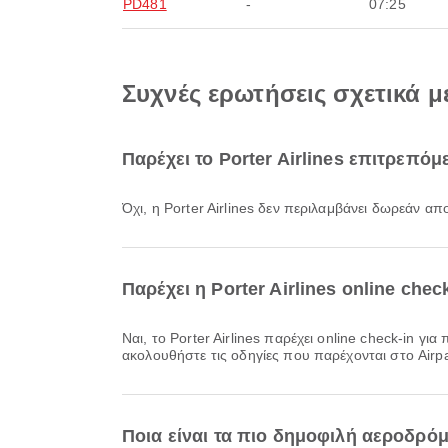
PD481
-
07:25
Συχνές ερωτήσεις σχετικά με
Παρέχει το Porter Airlines επιτρεπό
Όχι, η Porter Airlines δεν περιλαμβάνει δωρεάν 
Παρέχει η Porter Airlines online chec
Ναι, το Porter Airlines παρέχει online check-in για πτήσεις από Hamilton, επιτρέποντάς σας να κάνετε άνετο check-in για την πτήση σας μέσω της πλατφόρμας μας. Απλώς
ακολουθήστε τις οδηγίες που παρέχονται στο Airpa
Ποια είναι τα πιο δημοφιλή αεροδρό