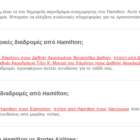
ν
είναι τα πιο δημοφιλή αεροδρόμια αναχώρησης στο Hamilton. Αυτά
ρία. Μπορείτε να ελέγξετε αναλυτικές πληροφορίες για τις εγκαταστάσ
ορικές διαδρομές από Hamilton;
 Χάμιλτον προς Διεθνές Αερολιμένας Βανκούβερ Διεθνές
,
πτήση από Δ
εθνές Αεροδρόμιο Τζον Κ. Μανρό του Χάμιλτον προς Διεθνής Αερολιμ
αδρομές προσφέρουν άνετες συνδέσεις για το ταξίδι σας.
ς διαδρομές από Hamilton;
Hamilton προς Edmonton
,
πτήση από Hamilton προς Vancouver
είναι
συνδέσεις από μεγάλες πόλεις.
amilton με Porter Airlines;