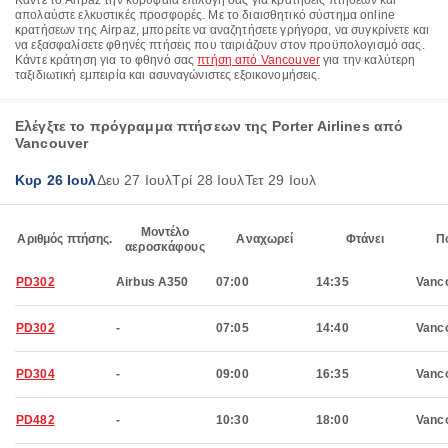
Κάντε το Airpaz την κορυφαία επιλογή σας για κρατήσεις πτήσεων και
απολαύστε ελκυστικές προσφορές. Με το διαισθητικό σύστημα online
κρατήσεων της Airpaz, μπορείτε να αναζητήσετε γρήγορα, να συγκρίνετε και
να εξασφαλίσετε φθηνές πτήσεις που ταιριάζουν στον προϋπολογισμό σας.
Κάντε κράτηση για το φθηνό σας
πτήση από Vancouver
για την καλύτερη
ταξιδιωτική εμπειρία και ασυναγώνιστες εξοικονομήσεις.
Ελέγξτε το πρόγραμμα πτήσεων της Porter Airlines από
Vancouver
Κυρ 26 Ιουλ
Δευ 27 Ιουλ
Τρί 28 Ιουλ
Τετ 29 Ιουλ
Μοντέλο
Αριθμός πτήσης.
Αναχωρεί
Φτάνει
Π
αεροσκάφους
PD302
Airbus A350
07:00
14:35
Vanc
PD302
-
07:05
14:40
Vanc
PD304
-
09:00
16:35
Vanc
PD482
-
10:30
18:00
Vanc