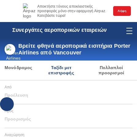
Αποκτήστε τόνους αποκλειστικής
προσφοράς μόνο στην εφαρμογή Airpaz.
Λήψη
Κατεβάστε τώρα!
Συνεργάτες αεροπορικών εταιρειών
Βρείτε φθηνά αεροπορικά εισιτήρια Porter
Airlines από Vancouver
Μονόδρομος
Ταξίδι μετ
Πολλαπλοί
επιστροφής
προορισμοί
Από
Προέλευση
Προς
Προορισμός
Αναχώρηση