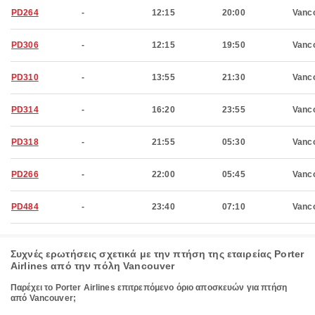
PD264
-
12:15
20:00
Vanc
PD306
-
12:15
19:50
Vanc
PD310
-
13:55
21:30
Vanc
PD314
-
16:20
23:55
Vanc
PD318
-
21:55
05:30
Vanc
PD266
-
22:00
05:45
Vanc
PD484
-
23:40
07:10
Vanc
Συχνές ερωτήσεις σχετικά με την πτήση της εταιρείας Porter
Airlines από την πόλη Vancouver
Παρέχει το Porter Airlines επιτρεπόμενο όριο αποσκευών για πτήση
από Vancouver;