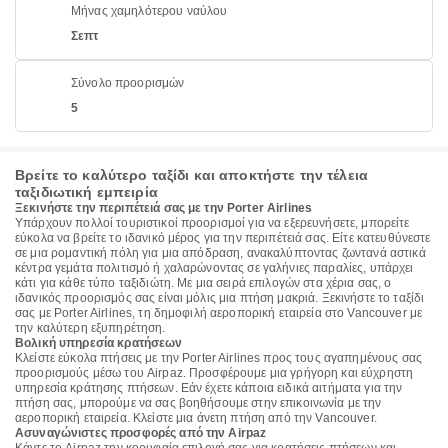
Μήνας χαμηλότερου ναύλου
Σεπτ
Σύνολο προορισμών
5
Βρείτε το καλύτερο ταξίδι και αποκτήστε την τέλεια
ταξιδιωτική εμπειρία
Ξεκινήστε την περιπέτειά σας με την Porter Airlines
Υπάρχουν πολλοί τουριστικοί προορισμοί για να εξερευνήσετε, μπορείτε
εύκολα να βρείτε το ιδανικό μέρος για την περιπέτειά σας. Είτε κατευθύνεστε
σε μια ρομαντική πόλη για μια απόδραση, ανακαλύπτοντας ζωντανά αστικά
κέντρα γεμάτα πολιτισμό ή χαλαρώνοντας σε γαλήνιες παραλίες, υπάρχει
κάτι για κάθε τύπο ταξιδιώτη. Με μια σειρά επιλογών στα χέρια σας, ο
ιδανικός προορισμός σας είναι μόλις μια πτήση μακριά. Ξεκινήστε το ταξίδι
σας με Porter Airlines, τη δημοφιλή αεροπορική εταιρεία στο Vancouver με
την καλύτερη εξυπηρέτηση.
Βολική υπηρεσία κρατήσεων
Κλείστε εύκολα πτήσεις με την Porter Airlines προς τους αγαπημένους σας
προορισμούς μέσω του Airpaz. Προσφέρουμε μια γρήγορη και εύχρηστη
υπηρεσία κράτησης πτήσεων. Εάν έχετε κάποια ειδικά αιτήματα για την
πτήση σας, μπορούμε να σας βοηθήσουμε στην επικοινωνία με την
αεροπορική εταιρεία. Κλείστε μια άνετη πτήση από την Vancouver.
Ασυναγώνιστες προσφορές από την Airpaz