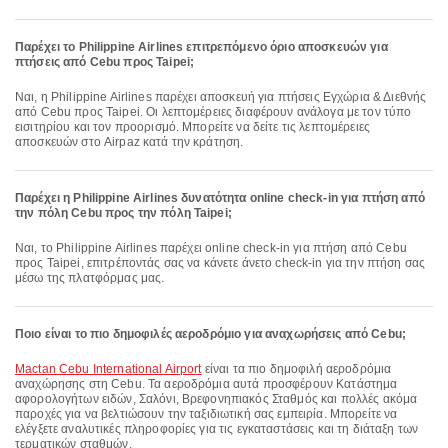
Παρέχει το Philippine Airlines επιτρεπόμενο όριο αποσκευών για
πτήσεις από Cebu προς Taipei;
Ναι, η Philippine Airlines παρέχει αποσκευή για πτήσεις Εγχώρια & Διεθνής
από Cebu προς Taipei. Οι λεπτομέρειες διαφέρουν ανάλογα με τον τύπο
εισιτηρίου και τον προορισμό. Μπορείτε να δείτε τις λεπτομέρειες
αποσκευών στο Airpaz κατά την κράτηση.
Παρέχει η Philippine Airlines δυνατότητα online check-in για πτήση από
την πόλη Cebu προς την πόλη Taipei;
Ναι, το Philippine Airlines παρέχει online check-in για πτήση από Cebu
προς Taipei, επιτρέποντάς σας να κάνετε άνετο check-in για την πτήση σας
μέσω της πλατφόρμας μας.
Ποιο είναι το πιο δημοφιλές αεροδρόμιο για αναχωρήσεις από Cebu;
Mactan Cebu International Airport
είναι τα πιο δημοφιλή αεροδρόμια
αναχώρησης στη Cebu. Τα αεροδρόμια αυτά προσφέρουν Κατάστημα
αφορολογήτων ειδών, Σαλόνι, Βρεφονηπιακός Σταθμός και πολλές ακόμα
παροχές για να βελτιώσουν την ταξιδιωτική σας εμπειρία. Μπορείτε να
ελέγξετε αναλυτικές πληροφορίες για τις εγκαταστάσεις και τη διάταξη των
τερματικών σταθμών.