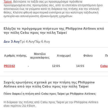
Taipei
. Βελτιώστε το ταξίδι σας με προσαρμόσιμα πρόσθετα
προσαρμοσμένα στις προτιμήσεις σας, από το επιπλέον επιτρεπόμενο όριο
αποσκευών έως τα γεύματα κατά τη διάρκεια της πτήσης και την επιλογή
θέσης. Κλείστε φθηνά αεροπορικά εισιτήρια με την καλύτερη ταξιδιωτική
εμπειρία και ασυναγώνιστη εξοικονόμηση χρημάτων.
Ελέγξτε το πρόγραμμα πτήσεων της Philippine Airlines από
την πόλη Cebu προς την πόλη Taipei
Δευ 3 Αυγ
Τρί 4 Αυγ
Πέμ 6 Αυγ
Μοντέλο
Αριθμός πτήσης.
Αναχωρεί
Φτάνει
Π
αεροσκάφους
PR3302
-
12:05
14:55
Cebu
Συχνές ερωτήσεις σχετικά με την πτήση της Philippine
Airlines από την πόλη Cebu προς την πόλη Taipei
Πόσο διαρκεί η πτήση από Cebu προς Taipei με Philippine Airlines;
Η διάρκεια της πτήσης από Cebu προς Taipei με την Philippine Airlines
είναι περίπου 2ώ 49λεπ..