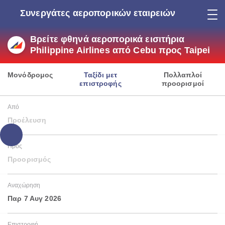
Συνεργάτες αεροπορικών εταιρειών
Βρείτε φθηνά αεροπορικά εισιτήρια
Philippine Airlines από Cebu προς Taipei
Μονόδρομος
Ταξίδι μετ
Πολλαπλοί
επιστροφής
προορισμοί
Από
Προέλευση
Προς
Προορισμός
Αναχώρηση
Παρ 7 Αυγ 2026
Επιστροφή