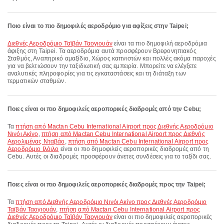
Ποιο είναι το πιο δημοφιλές αεροδρόμιο για αφίξεις στην Taipei;
Διεθνές Αεροδρόμιο Ταϊβάν Ταογιουάν
είναι τα πιο δημοφιλή αεροδρόμια
άφιξης στη Taipei. Τα αεροδρόμια αυτά προσφέρουν Βρεφονηπιακός
Σταθμός, Αναπηρικό αμαξίδιο, Χώρος καπνιστών και πολλές ακόμα παροχές
για να βελτιώσουν την ταξιδιωτική σας εμπειρία. Μπορείτε να ελέγξετε
αναλυτικές πληροφορίες για τις εγκαταστάσεις και τη διάταξη των
τερματικών σταθμών.
Ποιες είναι οι πιο δημοφιλείς αεροπορικές διαδρομές από την Cebu;
Τα
πτήση από Mactan Cebu International Airport προς Διεθνής Αεροδρόμιο
Νινόι Ακίνο
,
πτήση από Mactan Cebu International Airport προς Διεθνής
Αερολιμένας Νταβάο
,
πτήση από Mactan Cebu International Airport προς
Αεροδρόμιο Ιλόιλο
είναι οι πιο δημοφιλείς αεροπορικές διαδρομές από τη
Cebu. Αυτές οι διαδρομές προσφέρουν άνετες συνδέσεις για το ταξίδι σας.
Ποιες είναι οι πιο δημοφιλείς αεροπορικές διαδρομές προς την Taipei;
Τα
πτήση από Διεθνής Αεροδρόμιο Νινόι Ακίνο προς Διεθνές Αεροδρόμιο
Ταϊβάν Ταογιουάν
,
πτήση από Mactan Cebu International Airport προς
Διεθνές Αεροδρόμιο Ταϊβάν Ταογιουάν
είναι οι πιο δημοφιλείς αεροπορικές