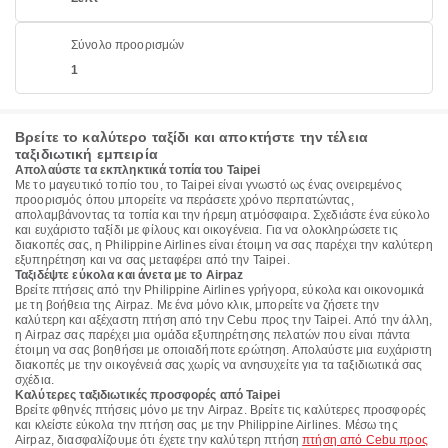
Σύνολο προορισμών
1
Βρείτε το καλύτερο ταξίδι και αποκτήστε την τέλεια
ταξιδιωτική εμπειρία
Απολαύστε τα εκπληκτικά τοπία του Taipei
Με το μαγευτικό τοπίο του, το Taipei είναι γνωστό ως ένας ονειρεμένος
προορισμός όπου μπορείτε να περάσετε χρόνο περπατώντας,
απολαμβάνοντας τα τοπία και την ήρεμη ατμόσφαιρα. Σχεδιάστε ένα εύκολο
και ευχάριστο ταξίδι με φίλους και οικογένεια. Για να ολοκληρώσετε τις
διακοπές σας, η Philippine Airlines είναι έτοιμη να σας παρέχει την καλύτερη
εξυπηρέτηση και να σας μεταφέρει από την Taipei.
Ταξιδέψτε εύκολα και άνετα με το Airpaz
Βρείτε πτήσεις από την Philippine Airlines γρήγορα, εύκολα και οικονομικά
με τη βοήθεια της Airpaz. Με ένα μόνο κλικ, μπορείτε να ζήσετε την
καλύτερη και αξέχαστη πτήση από την Cebu προς την Taipei. Από την άλλη,
η Airpaz σας παρέχει μια ομάδα εξυπηρέτησης πελατών που είναι πάντα
έτοιμη να σας βοηθήσει με οποιαδήποτε ερώτηση. Απολαύστε μια ευχάριστη
διακοπές με την οικογένειά σας χωρίς να ανησυχείτε για τα ταξιδιωτικά σας
σχέδια.
Καλύτερες ταξιδιωτικές προσφορές από Taipei
Βρείτε φθηνές πτήσεις μόνο με την Airpaz. Βρείτε τις καλύτερες προσφορές
και κλείστε εύκολα την πτήση σας με την Philippine Airlines. Μέσω της
Airpaz, διασφαλίζουμε ότι έχετε την καλύτερη πτήση
πτήση από Cebu προς