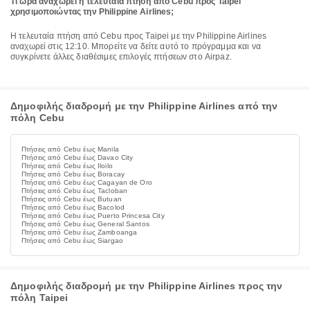
Τι ώρα αναχωρεί η τελευταία πτήση από Cebu προς Taipei
χρησιμοποιώντας την Philippine Airlines;
Η τελευταία πτήση από Cebu προς Taipei με την Philippine Airlines
αναχωρεί στις 12:10. Μπορείτε να δείτε αυτό το πρόγραμμα και να
συγκρίνετε άλλες διαθέσιμες επιλογές πτήσεων στο Airpaz.
Δημοφιλής διαδρομή με την Philippine Airlines από την
πόλη Cebu
Πτήσεις από Cebu έως Manila
Πτήσεις από Cebu έως Davao City
Πτήσεις από Cebu έως Iloilo
Πτήσεις από Cebu έως Boracay
Πτήσεις από Cebu έως Cagayan de Oro
Πτήσεις από Cebu έως Tacloban
Πτήσεις από Cebu έως Butuan
Πτήσεις από Cebu έως Bacolod
Πτήσεις από Cebu έως Puerto Princesa City
Πτήσεις από Cebu έως General Santos
Πτήσεις από Cebu έως Zamboanga
Πτήσεις από Cebu έως Siargao
Δημοφιλής διαδρομή με την Philippine Airlines προς την
πόλη Taipei