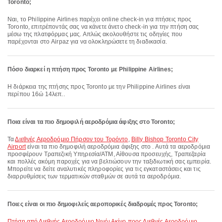
Toronto;
Ναι, το Philippine Airlines παρέχει online check-in για πτήσεις προς
Toronto, επιτρέποντάς σας να κάνετε άνετο check-in για την πτήση σας
μέσω της πλατφόρμας μας. Απλώς ακολουθήστε τις οδηγίες που
παρέχονται στο Airpaz για να ολοκληρώσετε τη διαδικασία.
Πόσο διαρκεί η πτήση προς Toronto με Philippine Airlines;
Η διάρκεια της πτήσης προς Toronto με την Philippine Airlines είναι
περίπου 16ώ 14λεπ..
Ποια είναι τα πιο δημοφιλή αεροδρόμια άφιξης στο Toronto;
Τα
Διεθνές Αεροδρόμιο Πήρσον του Τορόντο
,
Billy Bishop Toronto City
Airport
είναι τα πιο δημοφιλή αεροδρόμια άφιξης στο . Αυτά τα αεροδρόμια
προσφέρουν Τραπεζική Υπηρεσία/ΑΤΜ, Αίθουσα προσευχής, Τραπεζαρία
και πολλές ακόμη παροχές για να βελτιώσουν την ταξιδιωτική σας εμπειρία.
Μπορείτε να δείτε αναλυτικές πληροφορίες για τις εγκαταστάσεις και τις
διαρρυθμίσεις των τερματικών σταθμών σε αυτά τα αεροδρόμια.
Ποιες είναι οι πιο δημοφιλείς αεροπορικές διαδρομές προς Toronto;
πτήση από Διεθνής Αεροδρόμιο Νινόι Ακίνο προς Διεθνές Αεροδρόμιο