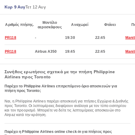
Κυρ 9 Αυγ
Τετ 12 Αυγ
Μοντέλο
Αριθμός πτήσης.
Αναχωρεί
Φτάνει
Π
αεροσκάφους
PR118
-
19:30
22:45
Manil
PR118
Airbus A350
19:45
22:45
Manil
Συνήθεις ερωτήσεις σχετικά με την πτήση Philippine
Airlines προς Toronto
Παρέχει το Philippine Airlines επιτρεπόμενο όριο αποσκευών για
πτήση προς Toronto;
Ναι, η Philippine Airlines παρέχει αποσκευή για πτήσεις Εγχώρια & Διεθνής
προς Toronto. Οι λεπτομέρειες διαφέρουν ανάλογα με τον τύπο εισιτηρίου
και τον προορισμό. Μπορείτε να δείτε τις λεπτομέρειες αποσκευών στο
Airpaz κατά την κράτηση.
Παρέχει η Philippine Airlines online check-in για πτήσεις προς