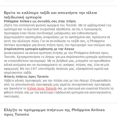
Βρείτε το καλύτερο ταξίδι και αποκτήστε την τέλεια
ταξιδιωτική εμπειρία
Philippine Airlines ως συνοδός σας στην πτήση
Ζήστε την εκπληκτική φυσική ομορφιά του Toronto. Με τα εμβληματικά του
ορόσημα και τα ζωντανά τουριστικά αξιοθέατα, αυτός ο προορισμός
προσφέρει έναν τέλειο συνδυασμό χαλάρωσης και ενθουσιασμού.
Δημιουργήστε αγαπημένες αναμνήσεις με τα αγαπημένα σας πρόσωπα σε
αυτή την αξιόλογη πόλη. Για να συνοδεύσει το ταξίδι σας, η Philippine
Airlines προσφέρει μια άνετη πτήση προς τον προορισμό των ονείρων σας.
Απρόσκοπτη εμπειρία κράτησης με την Airpaz
Δυσκολεύεστε να κάνετε κράτηση πτήσης με την Philippine Airlines προς
Toronto; Χρησιμοποιήστε το Airpaz για μια απρόσκοπτη εμπειρία κράτησης
σε οποιονδήποτε προορισμό. Με τη βοήθειά μας, μπορείτε να προσθέσετε
ειδικά αιτήματα και να προσαρμόσετε τις ανάγκες πτήσης σας, όλα σε μία
εφαρμογή. Με την 24/7 υποστήριξη πελατών μας, εξασφαλίστε ομαλό και
απρόσκοπτο ταξίδι.
Φτηνές πτήσεις προς Toronto
Λάβετε ειδικές προσφορές για την πτήση σας με την Airpaz. Επωφεληθείτε
από τις αποκλειστικές προσφορές μας γεμάτες συναρπαστικές προσφορές
και ξεκινήστε το
πτήση προς Toronto
σας με σιγουριά και ευκολία! Κλείστε τη
φθηνή πτήση σας με την καλύτερη ταξιδιωτική εμπειρία και ασυναγώνιστες
οικονομίες.
Ελέγξτε το πρόγραμμα πτήσεων της Philippine Airlines
προς Toronto