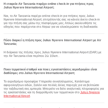
Η εταιρεία Air Tanzania παρέχει online check-in για πτήσεις προς
Julius Nyerere International Airport;
Ναι, το Air Tanzania παρέχει online check-in για πτήσεις προς Julius
Nyerere International Airport, επιτρέποντάς σας να κάνετε άνετο check-in
για την πτήση σας μέσω της πλατφόρμας μας. Απλώς ακολουθήστε τις
οδηγίες που παρέχονται στο Airpaz για να ολοκληρώσετε τη διαδικασία.
Πόσο διαρκεί η πτήση προς Julius Nyerere International Airport με Air
Tanzania;
Η διάρκεια της πτήσης προς Julius Nyerere International Airport (DAR) με
την Air Tanzania είναι περίπου 2ώ 10λεπ..
Ποιοι τερματικοί σταθμοί και ποιες εγκαταστάσεις αεροδρομίου είναι
διαθέσιμες στο Julius Nyerere International Airport;
Το αεροδρόμιο προσφέρει Υπηρεσία συναλλάγματος, Κατάστημα
αφορολογήτων ειδών, Σαλόνι και πολλές άλλες παροχές για να βελτιώσει
την ταξιδιωτική σας εμπειρία. Μπορείτε να δείτε αναλυτικές πληροφορίες για
τις εγκαταστάσεις και τη διαρρύθμιση των τερματικών στο
Julius Nyerere
International Airport
.