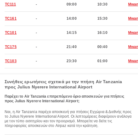
TC111
-
09:00
10:30
Mwan
TC161
-
14:00
15:30
Mwan
TC101
-
14:15
16:10
Mwan
TC175
-
21:40
00:40
Mwan
TC103
-
23:30
01:00
Mwan
Συνήθεις ερωτήσεις σχετικά με την πτήση Air Tanzania
προς Julius Nyerere International Airport
Παρέχει το Air Tanzania επιτρεπόμενο όριο αποσκευών για πτήσεις
προς Julius Nyerere International Airport;
Ναι, η Air Tanzania παρέχει αποσκευή για πτήσεις Εγχώρια & Διεθνής προς
το Julius Nyerere International Airport. Οι λεπτομέρειες διαφέρουν ανάλογα
με τον τύπο εισιτηρίου και τον προορισμό. Μπορείτε να δείτε τις
πληροφορίες αποσκευών στο Airpaz κατά την κράτηση.