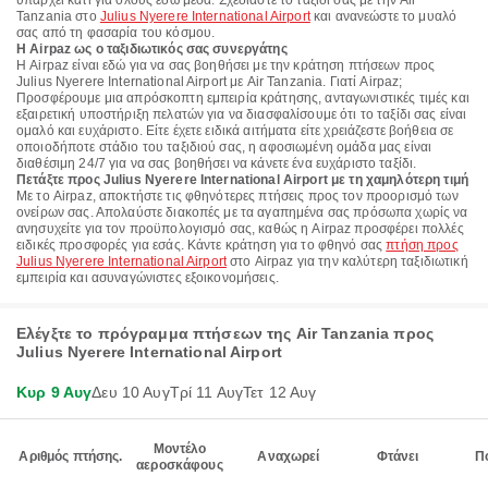
υπάρχει κάτι για όλους εδώ μέσα. Σχεδιάστε το ταξίδι σας με την Air
Tanzania στο
Julius Nyerere International Airport
και ανανεώστε το μυαλό
σας από τη φασαρία του κόσμου.
Η Airpaz ως ο ταξιδιωτικός σας συνεργάτης
Η Airpaz είναι εδώ για να σας βοηθήσει με την κράτηση πτήσεων προς
Julius Nyerere International Airport με Air Tanzania. Γιατί Airpaz;
Προσφέρουμε μια απρόσκοπτη εμπειρία κράτησης, ανταγωνιστικές τιμές και
εξαιρετική υποστήριξη πελατών για να διασφαλίσουμε ότι το ταξίδι σας είναι
ομαλό και ευχάριστο. Είτε έχετε ειδικά αιτήματα είτε χρειάζεστε βοήθεια σε
οποιοδήποτε στάδιο του ταξιδιού σας, η αφοσιωμένη ομάδα μας είναι
διαθέσιμη 24/7 για να σας βοηθήσει να κάνετε ένα ευχάριστο ταξίδι.
Πετάξτε προς Julius Nyerere International Airport με τη χαμηλότερη τιμή
Με το Airpaz, αποκτήστε τις φθηνότερες πτήσεις προς τον προορισμό των
ονείρων σας. Απολαύστε διακοπές με τα αγαπημένα σας πρόσωπα χωρίς να
ανησυχείτε για τον προϋπολογισμό σας, καθώς η Airpaz προσφέρει πολλές
ειδικές προσφορές για εσάς. Κάντε κράτηση για το φθηνό σας
πτήση προς
Julius Nyerere International Airport
στο Airpaz για την καλύτερη ταξιδιωτική
εμπειρία και ασυναγώνιστες εξοικονομήσεις.
Ελέγξτε το πρόγραμμα πτήσεων της Air Tanzania προς
Julius Nyerere International Airport
Κυρ 9 Αυγ
Δευ 10 Αυγ
Τρί 11 Αυγ
Τετ 12 Αυγ
Μοντέλο
Αριθμός πτήσης.
Αναχωρεί
Φτάνει
Π
αεροσκάφους