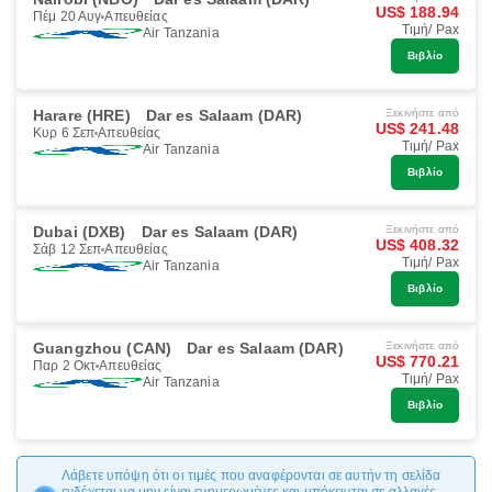
US$ 188.94
Πέμ 20 Αυγ
Απευθείας
Τιμή/ Pax
Air Tanzania
Βιβλίο
Harare (HRE)
Dar es Salaam (DAR)
Ξεκινήστε από
US$ 241.48
Κυρ 6 Σεπ
Απευθείας
Τιμή/ Pax
Air Tanzania
Βιβλίο
Dubai (DXB)
Dar es Salaam (DAR)
Ξεκινήστε από
US$ 408.32
Σάβ 12 Σεπ
Απευθείας
Τιμή/ Pax
Air Tanzania
Βιβλίο
Guangzhou (CAN)
Dar es Salaam (DAR)
Ξεκινήστε από
US$ 770.21
Παρ 2 Οκτ
Απευθείας
Τιμή/ Pax
Air Tanzania
Βιβλίο
Λάβετε υπόψη ότι οι τιμές που αναφέρονται σε αυτήν τη σελίδα