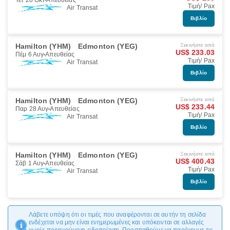
Τετ 28 Οκτ
Απευθείας
Τιμή/ Pax
Air Transat
Βιβλίο
Hamilton (YHM)
Edmonton (YEG)
Ξεκινήστε από
US$ 233.03
Πέμ 6 Αυγ
Απευθείας
Τιμή/ Pax
Air Transat
Βιβλίο
Hamilton (YHM)
Edmonton (YEG)
Ξεκινήστε από
US$ 233.44
Παρ 28 Αυγ
Απευθείας
Τιμή/ Pax
Air Transat
Βιβλίο
Hamilton (YHM)
Edmonton (YEG)
Ξεκινήστε από
US$ 400.43
Σάβ 1 Αυγ
Απευθείας
Τιμή/ Pax
Air Transat
Βιβλίο
Λάβετε υπόψη ότι οι τιμές που αναφέρονται σε αυτήν τη σελίδα
ενδέχεται να μην είναι ενημερωμένες και υπόκεινται σε αλλαγές