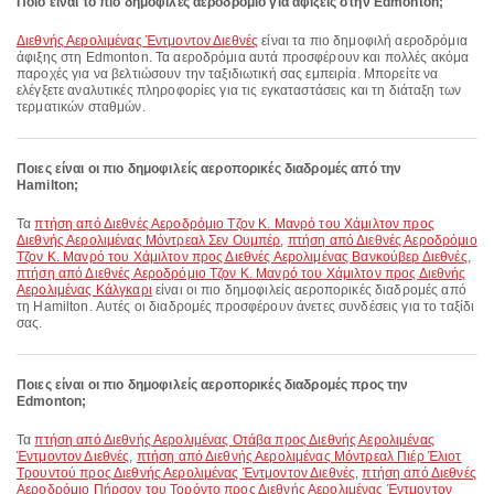
Ποιο είναι το πιο δημοφιλές αεροδρόμιο για αφίξεις στην Edmonton;
Διεθνής Αερολιμένας Έντμοντον Διεθνές
είναι τα πιο δημοφιλή αεροδρόμια
άφιξης στη Edmonton. Τα αεροδρόμια αυτά προσφέρουν και πολλές ακόμα
παροχές για να βελτιώσουν την ταξιδιωτική σας εμπειρία. Μπορείτε να
ελέγξετε αναλυτικές πληροφορίες για τις εγκαταστάσεις και τη διάταξη των
τερματικών σταθμών.
Ποιες είναι οι πιο δημοφιλείς αεροπορικές διαδρομές από την
Hamilton;
Τα
πτήση από Διεθνές Αεροδρόμιο Τζον Κ. Μανρό του Χάμιλτον προς
Διεθνής Αερολιμένας Μόντρεαλ Σεν Ουμπέρ
,
πτήση από Διεθνές Αεροδρόμιο
Τζον Κ. Μανρό του Χάμιλτον προς Διεθνές Αερολιμένας Βανκούβερ Διεθνές
,
πτήση από Διεθνές Αεροδρόμιο Τζον Κ. Μανρό του Χάμιλτον προς Διεθνής
Αερολιμένας Κάλγκαρι
είναι οι πιο δημοφιλείς αεροπορικές διαδρομές από
τη Hamilton. Αυτές οι διαδρομές προσφέρουν άνετες συνδέσεις για το ταξίδι
σας.
Ποιες είναι οι πιο δημοφιλείς αεροπορικές διαδρομές προς την
Edmonton;
Τα
πτήση από Διεθνής Αερολιμένας Οτάβα προς Διεθνής Αερολιμένας
Έντμοντον Διεθνές
,
πτήση από Διεθνής Αερολιμένας Μόντρεαλ Πιέρ Έλιοτ
Τρουντού προς Διεθνής Αερολιμένας Έντμοντον Διεθνές
,
πτήση από Διεθνές
Αεροδρόμιο Πήρσον του Τορόντο προς Διεθνής Αερολιμένας Έντμοντον