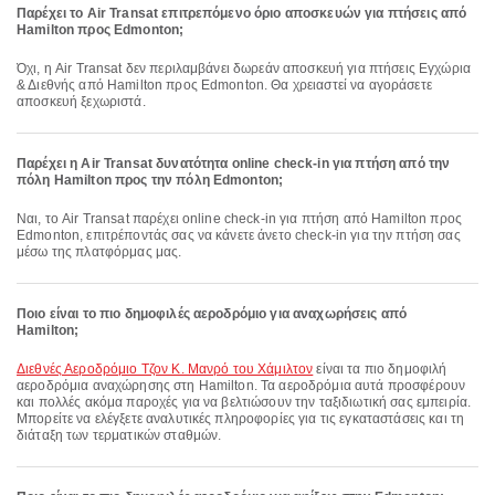
Παρέχει το Air Transat επιτρεπόμενο όριο αποσκευών για πτήσεις από
Hamilton προς Edmonton;
Όχι, η Air Transat δεν περιλαμβάνει δωρεάν αποσκευή για πτήσεις Εγχώρια
& Διεθνής από Hamilton προς Edmonton. Θα χρειαστεί να αγοράσετε
αποσκευή ξεχωριστά.
Παρέχει η Air Transat δυνατότητα online check-in για πτήση από την
πόλη Hamilton προς την πόλη Edmonton;
Ναι, το Air Transat παρέχει online check-in για πτήση από Hamilton προς
Edmonton, επιτρέποντάς σας να κάνετε άνετο check-in για την πτήση σας
μέσω της πλατφόρμας μας.
Ποιο είναι το πιο δημοφιλές αεροδρόμιο για αναχωρήσεις από
Hamilton;
Διεθνές Αεροδρόμιο Τζον Κ. Μανρό του Χάμιλτον
είναι τα πιο δημοφιλή
αεροδρόμια αναχώρησης στη Hamilton. Τα αεροδρόμια αυτά προσφέρουν
και πολλές ακόμα παροχές για να βελτιώσουν την ταξιδιωτική σας εμπειρία.
Μπορείτε να ελέγξετε αναλυτικές πληροφορίες για τις εγκαταστάσεις και τη
διάταξη των τερματικών σταθμών.