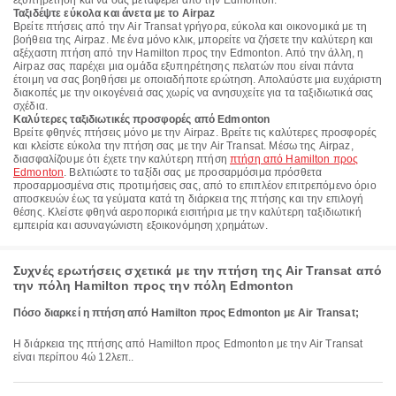
εξυπηρέτηση και να σας μεταφέρει από την Edmonton.
Ταξιδέψτε εύκολα και άνετα με το Airpaz
Βρείτε πτήσεις από την Air Transat γρήγορα, εύκολα και οικονομικά με τη
βοήθεια της Airpaz. Με ένα μόνο κλικ, μπορείτε να ζήσετε την καλύτερη και
αξέχαστη πτήση από την Hamilton προς την Edmonton. Από την άλλη, η
Airpaz σας παρέχει μια ομάδα εξυπηρέτησης πελατών που είναι πάντα
έτοιμη να σας βοηθήσει με οποιαδήποτε ερώτηση. Απολαύστε μια ευχάριστη
διακοπές με την οικογένειά σας χωρίς να ανησυχείτε για τα ταξιδιωτικά σας
σχέδια.
Καλύτερες ταξιδιωτικές προσφορές από Edmonton
Βρείτε φθηνές πτήσεις μόνο με την Airpaz. Βρείτε τις καλύτερες προσφορές
και κλείστε εύκολα την πτήση σας με την Air Transat. Μέσω της Airpaz,
διασφαλίζουμε ότι έχετε την καλύτερη πτήση
πτήση από Hamilton προς
Edmonton
. Βελτιώστε το ταξίδι σας με προσαρμόσιμα πρόσθετα
προσαρμοσμένα στις προτιμήσεις σας, από το επιπλέον επιτρεπόμενο όριο
αποσκευών έως τα γεύματα κατά τη διάρκεια της πτήσης και την επιλογή
θέσης. Κλείστε φθηνά αεροπορικά εισιτήρια με την καλύτερη ταξιδιωτική
εμπειρία και ασυναγώνιστη εξοικονόμηση χρημάτων.
Συχνές ερωτήσεις σχετικά με την πτήση της Air Transat από
την πόλη Hamilton προς την πόλη Edmonton
Πόσο διαρκεί η πτήση από Hamilton προς Edmonton με Air Transat;
Η διάρκεια της πτήσης από Hamilton προς Edmonton με την Air Transat
είναι περίπου 4ώ 12λεπ..