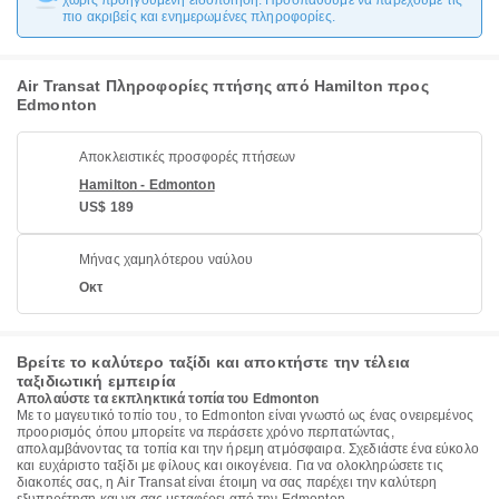
χωρίς προηγούμενη ειδοποίηση. Προσπαθούμε να παρέχουμε τις
πιο ακριβείς και ενημερωμένες πληροφορίες.
Air Transat Πληροφορίες πτήσης από Hamilton προς
Edmonton
Αποκλειστικές προσφορές πτήσεων
Hamilton - Edmonton
US$ 189
Μήνας χαμηλότερου ναύλου
Οκτ
Βρείτε το καλύτερο ταξίδι και αποκτήστε την τέλεια
ταξιδιωτική εμπειρία
Απολαύστε τα εκπληκτικά τοπία του Edmonton
Με το μαγευτικό τοπίο του, το Edmonton είναι γνωστό ως ένας ονειρεμένος
προορισμός όπου μπορείτε να περάσετε χρόνο περπατώντας,
απολαμβάνοντας τα τοπία και την ήρεμη ατμόσφαιρα. Σχεδιάστε ένα εύκολο
και ευχάριστο ταξίδι με φίλους και οικογένεια. Για να ολοκληρώσετε τις
διακοπές σας, η Air Transat είναι έτοιμη να σας παρέχει την καλύτερη