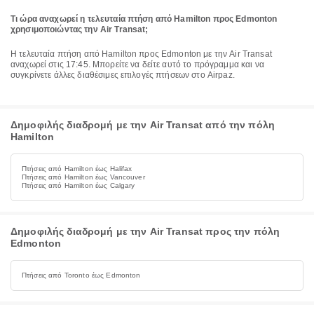
Τι ώρα αναχωρεί η τελευταία πτήση από Hamilton προς Edmonton
χρησιμοποιώντας την Air Transat;
Η τελευταία πτήση από Hamilton προς Edmonton με την Air Transat
αναχωρεί στις 17:45. Μπορείτε να δείτε αυτό το πρόγραμμα και να
συγκρίνετε άλλες διαθέσιμες επιλογές πτήσεων στο Airpaz.
Δημοφιλής διαδρομή με την Air Transat από την πόλη
Hamilton
Πτήσεις από Hamilton έως Halifax
Πτήσεις από Hamilton έως Vancouver
Πτήσεις από Hamilton έως Calgary
Δημοφιλής διαδρομή με την Air Transat προς την πόλη
Edmonton
Πτήσεις από Toronto έως Edmonton