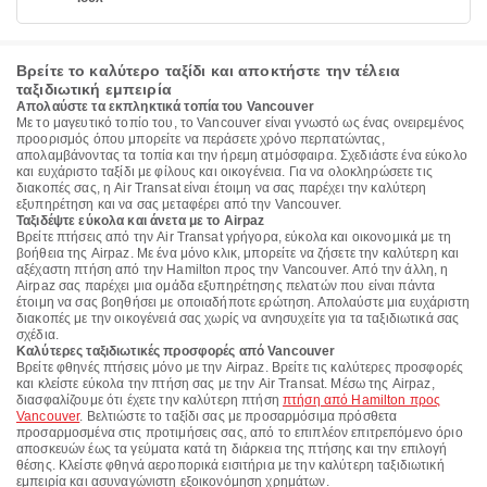
Βρείτε το καλύτερο ταξίδι και αποκτήστε την τέλεια
ταξιδιωτική εμπειρία
Απολαύστε τα εκπληκτικά τοπία του Vancouver
Με το μαγευτικό τοπίο του, το Vancouver είναι γνωστό ως ένας ονειρεμένος
προορισμός όπου μπορείτε να περάσετε χρόνο περπατώντας,
απολαμβάνοντας τα τοπία και την ήρεμη ατμόσφαιρα. Σχεδιάστε ένα εύκολο
και ευχάριστο ταξίδι με φίλους και οικογένεια. Για να ολοκληρώσετε τις
διακοπές σας, η Air Transat είναι έτοιμη να σας παρέχει την καλύτερη
εξυπηρέτηση και να σας μεταφέρει από την Vancouver.
Ταξιδέψτε εύκολα και άνετα με το Airpaz
Βρείτε πτήσεις από την Air Transat γρήγορα, εύκολα και οικονομικά με τη
βοήθεια της Airpaz. Με ένα μόνο κλικ, μπορείτε να ζήσετε την καλύτερη και
αξέχαστη πτήση από την Hamilton προς την Vancouver. Από την άλλη, η
Airpaz σας παρέχει μια ομάδα εξυπηρέτησης πελατών που είναι πάντα
έτοιμη να σας βοηθήσει με οποιαδήποτε ερώτηση. Απολαύστε μια ευχάριστη
διακοπές με την οικογένειά σας χωρίς να ανησυχείτε για τα ταξιδιωτικά σας
σχέδια.
Καλύτερες ταξιδιωτικές προσφορές από Vancouver
Βρείτε φθηνές πτήσεις μόνο με την Airpaz. Βρείτε τις καλύτερες προσφορές
και κλείστε εύκολα την πτήση σας με την Air Transat. Μέσω της Airpaz,
διασφαλίζουμε ότι έχετε την καλύτερη πτήση
πτήση από Hamilton προς
Vancouver
. Βελτιώστε το ταξίδι σας με προσαρμόσιμα πρόσθετα
προσαρμοσμένα στις προτιμήσεις σας, από το επιπλέον επιτρεπόμενο όριο
αποσκευών έως τα γεύματα κατά τη διάρκεια της πτήσης και την επιλογή
θέσης. Κλείστε φθηνά αεροπορικά εισιτήρια με την καλύτερη ταξιδιωτική
εμπειρία και ασυναγώνιστη εξοικονόμηση χρημάτων.