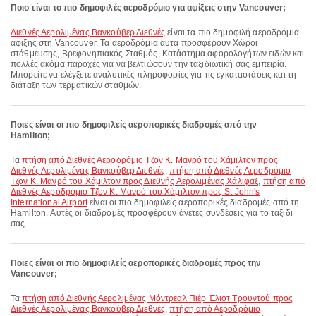
Ποιο είναι το πιο δημοφιλές αεροδρόμιο για αφίξεις στην Vancouver;
Διεθνές Αερολιμένας Βανκούβερ Διεθνές
είναι τα πιο δημοφιλή αεροδρόμια
άφιξης στη Vancouver. Τα αεροδρόμια αυτά προσφέρουν Χώροι
στάθμευσης, Βρεφονηπιακός Σταθμός, Κατάστημα αφορολογήτων ειδών και
πολλές ακόμα παροχές για να βελτιώσουν την ταξιδιωτική σας εμπειρία.
Μπορείτε να ελέγξετε αναλυτικές πληροφορίες για τις εγκαταστάσεις και τη
διάταξη των τερματικών σταθμών.
Ποιες είναι οι πιο δημοφιλείς αεροπορικές διαδρομές από την
Hamilton;
Τα
πτήση από Διεθνές Αεροδρόμιο Τζον Κ. Μανρό του Χάμιλτον προς
Διεθνές Αερολιμένας Βανκούβερ Διεθνές
,
πτήση από Διεθνές Αεροδρόμιο
Τζον Κ. Μανρό του Χάμιλτον προς Διεθνής Αερολιμένας Χάλιφαξ
,
πτήση από
Διεθνές Αεροδρόμιο Τζον Κ. Μανρό του Χάμιλτον προς St John's
International Airport
είναι οι πιο δημοφιλείς αεροπορικές διαδρομές από τη
Hamilton. Αυτές οι διαδρομές προσφέρουν άνετες συνδέσεις για το ταξίδι
σας.
Ποιες είναι οι πιο δημοφιλείς αεροπορικές διαδρομές προς την
Vancouver;
Τα
πτήση από Διεθνής Αερολιμένας Μόντρεαλ Πιέρ Έλιοτ Τρουντού προς
Διεθνές Αερολιμένας Βανκούβερ Διεθνές
,
πτήση από Αεροδρόμιο