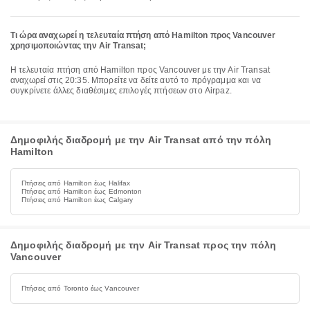
Τι ώρα αναχωρεί η τελευταία πτήση από Hamilton προς Vancouver
χρησιμοποιώντας την Air Transat;
Η τελευταία πτήση από Hamilton προς Vancouver με την Air Transat
αναχωρεί στις 20:35. Μπορείτε να δείτε αυτό το πρόγραμμα και να
συγκρίνετε άλλες διαθέσιμες επιλογές πτήσεων στο Airpaz.
Δημοφιλής διαδρομή με την Air Transat από την πόλη
Hamilton
Πτήσεις από Hamilton έως Halifax
Πτήσεις από Hamilton έως Edmonton
Πτήσεις από Hamilton έως Calgary
Δημοφιλής διαδρομή με την Air Transat προς την πόλη
Vancouver
Πτήσεις από Toronto έως Vancouver