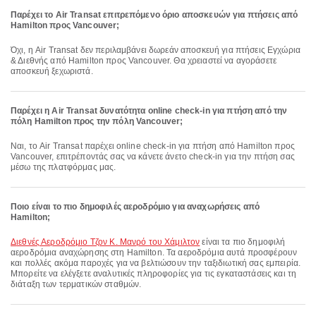
Παρέχει το Air Transat επιτρεπόμενο όριο αποσκευών για πτήσεις από
Hamilton προς Vancouver;
Όχι, η Air Transat δεν περιλαμβάνει δωρεάν αποσκευή για πτήσεις Εγχώρια
& Διεθνής από Hamilton προς Vancouver. Θα χρειαστεί να αγοράσετε
αποσκευή ξεχωριστά.
Παρέχει η Air Transat δυνατότητα online check-in για πτήση από την
πόλη Hamilton προς την πόλη Vancouver;
Ναι, το Air Transat παρέχει online check-in για πτήση από Hamilton προς
Vancouver, επιτρέποντάς σας να κάνετε άνετο check-in για την πτήση σας
μέσω της πλατφόρμας μας.
Ποιο είναι το πιο δημοφιλές αεροδρόμιο για αναχωρήσεις από
Hamilton;
Διεθνές Αεροδρόμιο Τζον Κ. Μανρό του Χάμιλτον
είναι τα πιο δημοφιλή
αεροδρόμια αναχώρησης στη Hamilton. Τα αεροδρόμια αυτά προσφέρουν
και πολλές ακόμα παροχές για να βελτιώσουν την ταξιδιωτική σας εμπειρία.
Μπορείτε να ελέγξετε αναλυτικές πληροφορίες για τις εγκαταστάσεις και τη
διάταξη των τερματικών σταθμών.