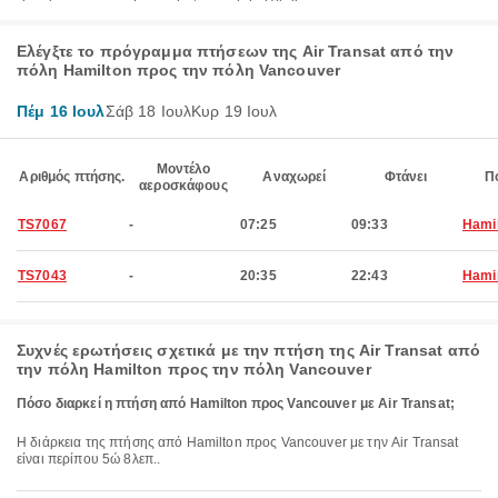
Ελέγξτε το πρόγραμμα πτήσεων της Air Transat από την
πόλη Hamilton προς την πόλη Vancouver
Πέμ 16 Ιουλ
Σάβ 18 Ιουλ
Κυρ 19 Ιουλ
Μοντέλο
Αριθμός πτήσης.
Αναχωρεί
Φτάνει
Π
αεροσκάφους
TS7067
-
07:25
09:33
Hami
TS7043
-
20:35
22:43
Hami
Συχνές ερωτήσεις σχετικά με την πτήση της Air Transat από
την πόλη Hamilton προς την πόλη Vancouver
Πόσο διαρκεί η πτήση από Hamilton προς Vancouver με Air Transat;
Η διάρκεια της πτήσης από Hamilton προς Vancouver με την Air Transat
είναι περίπου 5ώ 8λεπ..