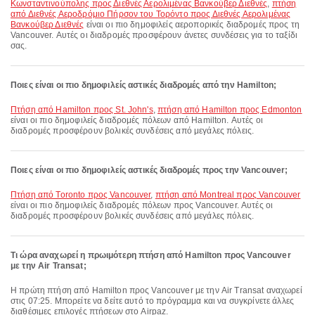
Κωνσταντινούπολης προς Διεθνές Αερολιμένας Βανκούβερ Διεθνές
,
πτήση
από Διεθνές Αεροδρόμιο Πήρσον του Τορόντο προς Διεθνές Αερολιμένας
Βανκούβερ Διεθνές
είναι οι πιο δημοφιλείς αεροπορικές διαδρομές προς τη
Vancouver. Αυτές οι διαδρομές προσφέρουν άνετες συνδέσεις για το ταξίδι
σας.
Ποιες είναι οι πιο δημοφιλείς αστικές διαδρομές από την Hamilton;
πτήση από Hamilton προς St. John's
,
πτήση από Hamilton προς Edmonton
είναι οι πιο δημοφιλείς διαδρομές πόλεων από Hamilton. Αυτές οι
διαδρομές προσφέρουν βολικές συνδέσεις από μεγάλες πόλεις.
Ποιες είναι οι πιο δημοφιλείς αστικές διαδρομές προς την Vancouver;
πτήση από Toronto προς Vancouver
,
πτήση από Montreal προς Vancouver
είναι οι πιο δημοφιλείς διαδρομές πόλεων προς Vancouver. Αυτές οι
διαδρομές προσφέρουν βολικές συνδέσεις από μεγάλες πόλεις.
Τι ώρα αναχωρεί η πρωιμότερη πτήση από Hamilton προς Vancouver
με την Air Transat;
Η πρώτη πτήση από Hamilton προς Vancouver με την Air Transat αναχωρεί
στις 07:25. Μπορείτε να δείτε αυτό το πρόγραμμα και να συγκρίνετε άλλες
διαθέσιμες επιλογές πτήσεων στο Airpaz.