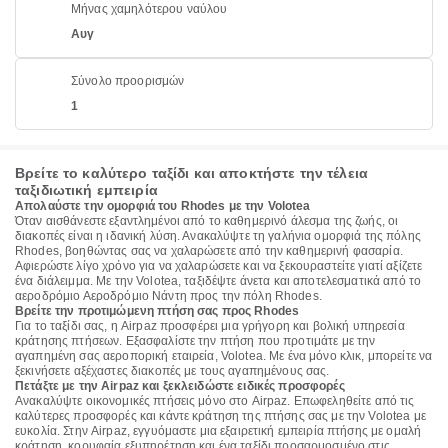
Μήνας χαμηλότερου ναύλου
Αυγ
Σύνολο προορισμών
1
Βρείτε το καλύτερο ταξίδι και αποκτήστε την τέλεια
ταξιδιωτική εμπειρία
Απολαύστε την ομορφιά του Rhodes με την Volotea
Όταν αισθάνεστε εξαντλημένοι από το καθημερινό άλεσμα της ζωής, οι
διακοπές είναι η ιδανική λύση. Ανακαλύψτε τη γαλήνια ομορφιά της πόλης
Rhodes, βοηθώντας σας να χαλαρώσετε από την καθημερινή φασαρία.
Αφιερώστε λίγο χρόνο για να χαλαρώσετε και να ξεκουραστείτε γιατί αξίζετε
ένα διάλειμμα. Με την Volotea, ταξιδέψτε άνετα και αποτελεσματικά από το
αεροδρόμιο Αεροδρόμιο Νάντη προς την πόλη Rhodes.
Βρείτε την προτιμώμενη πτήση σας προς Rhodes
Για το ταξίδι σας, η Airpaz προσφέρει μια γρήγορη και βολική υπηρεσία
κράτησης πτήσεων. Εξασφαλίστε την πτήση που προτιμάτε με την
αγαπημένη σας αεροπορική εταιρεία, Volotea. Με ένα μόνο κλικ, μπορείτε να
ξεκινήσετε αξέχαστες διακοπές με τους αγαπημένους σας.
Πετάξτε με την Airpaz και ξεκλειδώστε ειδικές προσφορές
Ανακαλύψτε οικονομικές πτήσεις μόνο στο Airpaz. Επωφεληθείτε από τις
καλύτερες προσφορές και κάντε κράτηση της πτήσης σας με την Volotea με
ευκολία. Στην Airpaz, εγγυόμαστε μια εξαιρετική εμπειρία πτήσης με ομαλή
κράτηση, κορυφαία εξυπηρέτηση και ένα ταξίδι προσαρμοσμένο στις