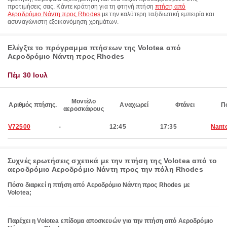
προτιμήσεις σας. Κάντε κράτηση για τη φτηνή πτήση
πτήση από
Αεροδρόμιο Νάντη προς Rhodes
με την καλύτερη ταξιδιωτική εμπειρία και
ασυναγώνιστη εξοικονόμηση χρημάτων.
Ελέγξτε το πρόγραμμα πτήσεων της Volotea από
Αεροδρόμιο Νάντη προς Rhodes
Πέμ 30 Ιουλ
Μοντέλο
Αριθμός πτήσης.
Αναχωρεί
Φτάνει
Π
αεροσκάφους
V72500
-
12:45
17:35
Nant
Συχνές ερωτήσεις σχετικά με την πτήση της Volotea από το
αεροδρόμιο Αεροδρόμιο Νάντη προς την πόλη Rhodes
Πόσο διαρκεί η πτήση από Αεροδρόμιο Νάντη προς Rhodes με
Volotea;
Παρέχει η Volotea επίδομα αποσκευών για την πτήση από Αεροδρόμιο