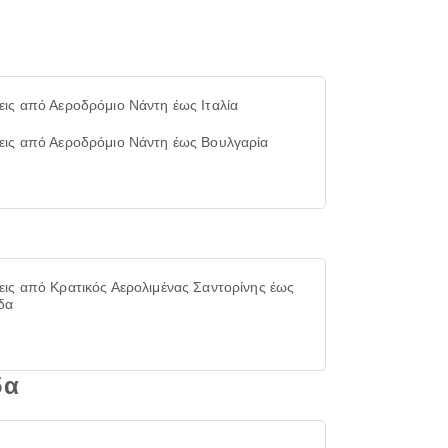
εις από Αεροδρόμιο Νάντη έως Ιταλία
εις από Αεροδρόμιο Νάντη έως Βουλγαρία
εις από Κρατικός Αερολιμένας Σαντορίνης έως
δα
δα