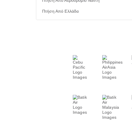
Πτήση Από Αεροδρόμιο Νάντη
Πτήση Από Ελλάδα