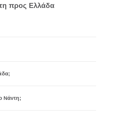
ντη προς Ελλάδα
άδα;
ο Νάντη;