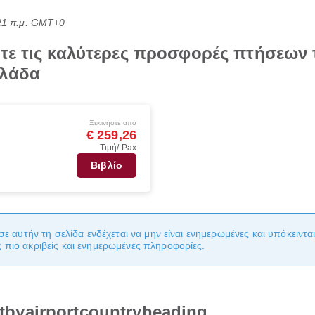
:21 π.μ. GMT+0
τε τις καλύτερες προσφορές πτήσεων 
λλάδα
Ξεκινήστε από
€ 259,26
Τιμή/ Pax
Βιβλίο
σε αυτήν τη σελίδα ενδέχεται να μην είναι ενημερωμένες και υπόκειντ
πιο ακριβείς και ενημερωμένες πληροφορίες.
ghtbyairportcountryheading