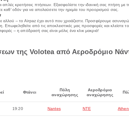
και απλές κρατήσεις πτήσεων. Εξασφαλίστε την ιδανική σας πτήση με 
τε καθ’ οδόν για να απολαύσετε την ηρεμία του προορισμού σας.
ν
ε αλλού – το Airpaz έχει αυτό που χρειάζεστε. Προσφέρουμε ασυναγώ
. Επωφεληθείτε από τις αποκλειστικές μας προσφορές και κλείστε το 
σφορές – η απόδρασή σας είναι μόλις ένα κλικ μακριά!
σεων της Volotea από Αεροδρόμιο Νά
Πόλη
Αεροδρόμιο
εί
Φτάνει
Πό
αναχώρησης
αναχώρησης
19:20
Nantes
NTE
Athen