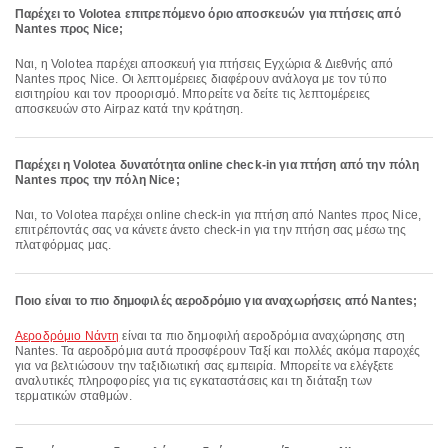
Παρέχει το Volotea επιτρεπόμενο όριο αποσκευών για πτήσεις από
Nantes προς Nice;
Ναι, η Volotea παρέχει αποσκευή για πτήσεις Εγχώρια & Διεθνής από
Nantes προς Nice. Οι λεπτομέρειες διαφέρουν ανάλογα με τον τύπο
εισιτηρίου και τον προορισμό. Μπορείτε να δείτε τις λεπτομέρειες
αποσκευών στο Airpaz κατά την κράτηση.
Παρέχει η Volotea δυνατότητα online check-in για πτήση από την πόλη
Nantes προς την πόλη Nice;
Ναι, το Volotea παρέχει online check-in για πτήση από Nantes προς Nice,
επιτρέποντάς σας να κάνετε άνετο check-in για την πτήση σας μέσω της
πλατφόρμας μας.
Ποιο είναι το πιο δημοφιλές αεροδρόμιο για αναχωρήσεις από Nantes;
Αεροδρόμιο Νάντη
είναι τα πιο δημοφιλή αεροδρόμια αναχώρησης στη
Nantes. Τα αεροδρόμια αυτά προσφέρουν Ταξί και πολλές ακόμα παροχές
για να βελτιώσουν την ταξιδιωτική σας εμπειρία. Μπορείτε να ελέγξετε
αναλυτικές πληροφορίες για τις εγκαταστάσεις και τη διάταξη των
τερματικών σταθμών.