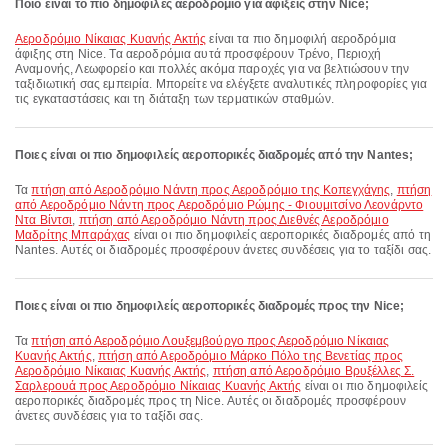
Ποιο είναι το πιο δημοφιλές αεροδρόμιο για αφίξεις στην Nice;
Αεροδρόμιο Νίκαιας Κυανής Ακτής
είναι τα πιο δημοφιλή αεροδρόμια
άφιξης στη Nice. Τα αεροδρόμια αυτά προσφέρουν Τρένο, Περιοχή
Αναμονής, Λεωφορείο και πολλές ακόμα παροχές για να βελτιώσουν την
ταξιδιωτική σας εμπειρία. Μπορείτε να ελέγξετε αναλυτικές πληροφορίες για
τις εγκαταστάσεις και τη διάταξη των τερματικών σταθμών.
Ποιες είναι οι πιο δημοφιλείς αεροπορικές διαδρομές από την Nantes;
Τα
πτήση από Αεροδρόμιο Νάντη προς Αεροδρόμιο της Κοπεγχάγης
,
πτήση
από Αεροδρόμιο Νάντη προς Αεροδρόμιο Ρώμης - Φιουμιτσίνο Λεονάρντο
Ντα Βίντσι
,
πτήση από Αεροδρόμιο Νάντη προς Διεθνές Αεροδρόμιο
Μαδρίτης Μπαράχας
είναι οι πιο δημοφιλείς αεροπορικές διαδρομές από τη
Nantes. Αυτές οι διαδρομές προσφέρουν άνετες συνδέσεις για το ταξίδι σας.
Ποιες είναι οι πιο δημοφιλείς αεροπορικές διαδρομές προς την Nice;
Τα
πτήση από Αεροδρόμιο Λουξεμβούργο προς Αεροδρόμιο Νίκαιας
Κυανής Ακτής
,
πτήση από Αεροδρόμιο Μάρκο Πόλο της Βενετίας προς
Αεροδρόμιο Νίκαιας Κυανής Ακτής
,
πτήση από Αεροδρόμιο Βρυξέλλες Σ.
Σαρλερουά προς Αεροδρόμιο Νίκαιας Κυανής Ακτής
είναι οι πιο δημοφιλείς
αεροπορικές διαδρομές προς τη Nice. Αυτές οι διαδρομές προσφέρουν
άνετες συνδέσεις για το ταξίδι σας.