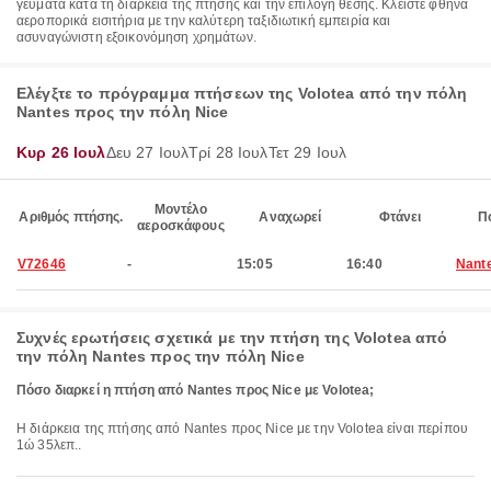
γεύματα κατά τη διάρκεια της πτήσης και την επιλογή θέσης. Κλείστε φθηνά
αεροπορικά εισιτήρια με την καλύτερη ταξιδιωτική εμπειρία και
ασυναγώνιστη εξοικονόμηση χρημάτων.
Ελέγξτε το πρόγραμμα πτήσεων της Volotea από την πόλη
Nantes προς την πόλη Nice
Κυρ 26 Ιουλ
Δευ 27 Ιουλ
Τρί 28 Ιουλ
Τετ 29 Ιουλ
Μοντέλο
Αριθμός πτήσης.
Αναχωρεί
Φτάνει
Π
αεροσκάφους
V72646
-
15:05
16:40
Nant
Συχνές ερωτήσεις σχετικά με την πτήση της Volotea από
την πόλη Nantes προς την πόλη Nice
Πόσο διαρκεί η πτήση από Nantes προς Nice με Volotea;
Η διάρκεια της πτήσης από Nantes προς Nice με την Volotea είναι περίπου
1ώ 35λεπ..