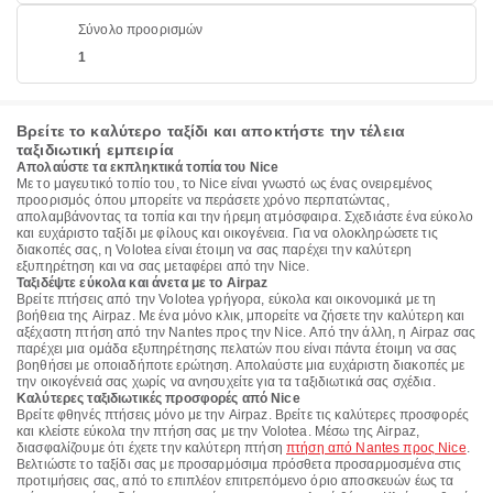
Σύνολο προορισμών
1
Βρείτε το καλύτερο ταξίδι και αποκτήστε την τέλεια
ταξιδιωτική εμπειρία
Απολαύστε τα εκπληκτικά τοπία του Nice
Με το μαγευτικό τοπίο του, το Nice είναι γνωστό ως ένας ονειρεμένος
προορισμός όπου μπορείτε να περάσετε χρόνο περπατώντας,
απολαμβάνοντας τα τοπία και την ήρεμη ατμόσφαιρα. Σχεδιάστε ένα εύκολο
και ευχάριστο ταξίδι με φίλους και οικογένεια. Για να ολοκληρώσετε τις
διακοπές σας, η Volotea είναι έτοιμη να σας παρέχει την καλύτερη
εξυπηρέτηση και να σας μεταφέρει από την Nice.
Ταξιδέψτε εύκολα και άνετα με το Airpaz
Βρείτε πτήσεις από την Volotea γρήγορα, εύκολα και οικονομικά με τη
βοήθεια της Airpaz. Με ένα μόνο κλικ, μπορείτε να ζήσετε την καλύτερη και
αξέχαστη πτήση από την Nantes προς την Nice. Από την άλλη, η Airpaz σας
παρέχει μια ομάδα εξυπηρέτησης πελατών που είναι πάντα έτοιμη να σας
βοηθήσει με οποιαδήποτε ερώτηση. Απολαύστε μια ευχάριστη διακοπές με
την οικογένειά σας χωρίς να ανησυχείτε για τα ταξιδιωτικά σας σχέδια.
Καλύτερες ταξιδιωτικές προσφορές από Nice
Βρείτε φθηνές πτήσεις μόνο με την Airpaz. Βρείτε τις καλύτερες προσφορές
και κλείστε εύκολα την πτήση σας με την Volotea. Μέσω της Airpaz,
διασφαλίζουμε ότι έχετε την καλύτερη πτήση
πτήση από Nantes προς Nice
.
Βελτιώστε το ταξίδι σας με προσαρμόσιμα πρόσθετα προσαρμοσμένα στις
προτιμήσεις σας, από το επιπλέον επιτρεπόμενο όριο αποσκευών έως τα