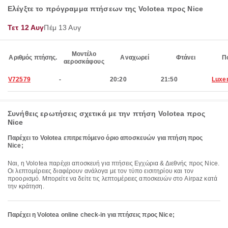
Ελέγξτε το πρόγραμμα πτήσεων της Volotea προς Nice
Τετ 12 Αυγ
Πέμ 13 Αυγ
Μοντέλο
Αριθμός πτήσης.
Αναχωρεί
Φτάνει
Π
αεροσκάφους
V72579
-
20:20
21:50
Luxe
Συνήθεις ερωτήσεις σχετικά με την πτήση Volotea προς
Nice
Παρέχει το Volotea επιτρεπόμενο όριο αποσκευών για πτήση προς
Nice;
Ναι, η Volotea παρέχει αποσκευή για πτήσεις Εγχώρια & Διεθνής προς Nice.
Οι λεπτομέρειες διαφέρουν ανάλογα με τον τύπο εισιτηρίου και τον
προορισμό. Μπορείτε να δείτε τις λεπτομέρειες αποσκευών στο Airpaz κατά
την κράτηση.
Παρέχει η Volotea online check-in για πτήσεις προς Nice;