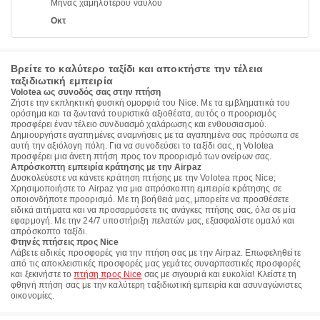
Μήνας χαμηλότερου ναύλου
Οκτ
Βρείτε το καλύτερο ταξίδι και αποκτήστε την τέλεια
ταξιδιωτική εμπειρία
Volotea ως συνοδός σας στην πτήση
Ζήστε την εκπληκτική φυσική ομορφιά του Nice. Με τα εμβληματικά του
ορόσημα και τα ζωντανά τουριστικά αξιοθέατα, αυτός ο προορισμός
προσφέρει έναν τέλειο συνδυασμό χαλάρωσης και ενθουσιασμού.
Δημιουργήστε αγαπημένες αναμνήσεις με τα αγαπημένα σας πρόσωπα σε
αυτή την αξιόλογη πόλη. Για να συνοδεύσει το ταξίδι σας, η Volotea
προσφέρει μια άνετη πτήση προς τον προορισμό των ονείρων σας.
Απρόσκοπτη εμπειρία κράτησης με την Airpaz
Δυσκολεύεστε να κάνετε κράτηση πτήσης με την Volotea προς Nice;
Χρησιμοποιήστε το Airpaz για μια απρόσκοπτη εμπειρία κράτησης σε
οποιονδήποτε προορισμό. Με τη βοήθειά μας, μπορείτε να προσθέσετε
ειδικά αιτήματα και να προσαρμόσετε τις ανάγκες πτήσης σας, όλα σε μία
εφαρμογή. Με την 24/7 υποστήριξη πελατών μας, εξασφαλίστε ομαλό και
απρόσκοπτο ταξίδι.
Φτηνές πτήσεις προς Nice
Λάβετε ειδικές προσφορές για την πτήση σας με την Airpaz. Επωφεληθείτε
από τις αποκλειστικές προσφορές μας γεμάτες συναρπαστικές προσφορές
και ξεκινήστε το
πτήση προς Nice
σας με σιγουριά και ευκολία! Κλείστε τη
φθηνή πτήση σας με την καλύτερη ταξιδιωτική εμπειρία και ασυναγώνιστες
οικονομίες.