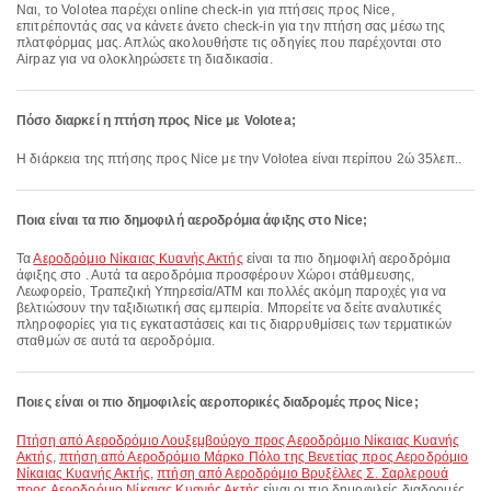
Ναι, το Volotea παρέχει online check-in για πτήσεις προς Nice,
επιτρέποντάς σας να κάνετε άνετο check-in για την πτήση σας μέσω της
πλατφόρμας μας. Απλώς ακολουθήστε τις οδηγίες που παρέχονται στο
Airpaz για να ολοκληρώσετε τη διαδικασία.
Πόσο διαρκεί η πτήση προς Nice με Volotea;
Η διάρκεια της πτήσης προς Nice με την Volotea είναι περίπου 2ώ 35λεπ..
Ποια είναι τα πιο δημοφιλή αεροδρόμια άφιξης στο Nice;
Τα
Αεροδρόμιο Νίκαιας Κυανής Ακτής
είναι τα πιο δημοφιλή αεροδρόμια
άφιξης στο . Αυτά τα αεροδρόμια προσφέρουν Χώροι στάθμευσης,
Λεωφορείο, Τραπεζική Υπηρεσία/ΑΤΜ και πολλές ακόμη παροχές για να
βελτιώσουν την ταξιδιωτική σας εμπειρία. Μπορείτε να δείτε αναλυτικές
πληροφορίες για τις εγκαταστάσεις και τις διαρρυθμίσεις των τερματικών
σταθμών σε αυτά τα αεροδρόμια.
Ποιες είναι οι πιο δημοφιλείς αεροπορικές διαδρομές προς Nice;
πτήση από Αεροδρόμιο Λουξεμβούργο προς Αεροδρόμιο Νίκαιας Κυανής
Ακτής
,
πτήση από Αεροδρόμιο Μάρκο Πόλο της Βενετίας προς Αεροδρόμιο
Νίκαιας Κυανής Ακτής
,
πτήση από Αεροδρόμιο Βρυξέλλες Σ. Σαρλερουά
προς Αεροδρόμιο Νίκαιας Κυανής Ακτής
είναι οι πιο δημοφιλείς διαδρομές