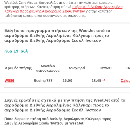
WestJet. Στην Airpaz, διασφαλίζουμε ότι έχετε την καλύτερη εμπειρία
κράτησης πτήσεων. Κάντε κράτηση φθηνά
πτήση από Διεθνής Αερολιμένας
Κάλγκαρι προς Διεθνής Αεροδρόμιο Σεούλ Ίνστεον
για την καλύτερη
ταξιδιωτική εμπειρία και ασυναγώνιστες οικονομίες.
Ελέγξτε το πρόγραμμα πτήσεων της WestJet από το
αεροδρόμιο Διεθνής Αερολιμένας Κάλγκαρι προς το
αεροδρόμιο Διεθνής Αεροδρόμιο Σεούλ Ίνστεον
Κυρ 19 Ιουλ
Μοντέλο
Αριθμός πτήσης.
Αναχωρεί
Φτάνει
Π
αεροσκάφους
WS86
Boeing 787
16:00
18:45
+1d
Calg
Συχνές ερωτήσεις σχετικά με την πτήση της WestJet από το
αεροδρόμιο Διεθνής Αερολιμένας Κάλγκαρι προς το
αεροδρόμιο Διεθνής Αεροδρόμιο Σεούλ Ίνστεον
Πόσο διαρκεί η πτήση από Διεθνής Αερολιμένας Κάλγκαρι προς
Διεθνής Αεροδρόμιο Σεούλ Ίνστεον με WestJet;