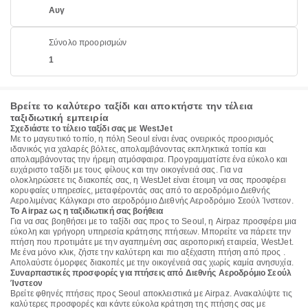
Αυγ
Σύνολο προορισμών
1
Βρείτε το καλύτερο ταξίδι και αποκτήστε την τέλεια
ταξιδιωτική εμπειρία
Σχεδιάστε το τέλειο ταξίδι σας με WestJet
Με το μαγευτικό τοπίο, η πόλη Seoul είναι ένας ονειρικός προορισμός
ιδανικός για χαλαρές βόλτες, απολαμβάνοντας εκπληκτικά τοπία και
απολαμβάνοντας την ήρεμη ατμόσφαιρα. Προγραμματίστε ένα εύκολο και
ευχάριστο ταξίδι με τους φίλους και την οικογένειά σας. Για να
ολοκληρώσετε τις διακοπές σας, η WestJet είναι έτοιμη να σας προσφέρει
κορυφαίες υπηρεσίες, μεταφέροντάς σας από το αεροδρόμιο Διεθνής
Αερολιμένας Κάλγκαρι στο αεροδρόμιο Διεθνής Αεροδρόμιο Σεούλ Ίνστεον.
Το Airpaz ως η ταξιδιωτική σας βοήθεια
Για να σας βοηθήσει με το ταξίδι σας προς το Seoul, η Airpaz προσφέρει μια
εύκολη και γρήγορη υπηρεσία κράτησης πτήσεων. Μπορείτε να πάρετε την
πτήση που προτιμάτε με την αγαπημένη σας αεροπορική εταιρεία, WestJet.
Με ένα μόνο κλικ, ζήστε την καλύτερη και πιο αξέχαστη πτήση από προς .
Απολαύστε όμορφες διακοπές με την οικογένειά σας χωρίς καμία ανησυχία.
Συναρπαστικές προσφορές για πτήσεις από Διεθνής Αεροδρόμιο Σεούλ
Ίνστεον
Βρείτε φθηνές πτήσεις προς Seoul αποκλειστικά με Airpaz. Ανακαλύψτε τις
καλύτερες προσφορές και κάντε εύκολα κράτηση της πτήσης σας με