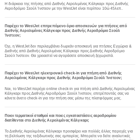
Η διάρκεια της πτήσης από Διεθνής Αερολιμένας Κάλγκαρι προς Διεθνής
Αεροδρόμιο Σεούλ Ίνστεον με την WestJet είναι περίπου 10ώ 45λεπ..
Παρέχει το WestJet επιτρεπόμενο όριο αποσκευών για πτήσεις από
Διεθνής Αερολιμένας Κάλγκαρι προς Διεθνής Αεροδρόμιο Σεούλ
Ίνστεον;
Όχι, η WestJet δεν περιλαμβάνει δωρεάν αποσκευή για πτήσεις Εγχώρια &
Διεθνής από Διεθνής Αερολιμένας Κάλγκαρι προς Διεθνής Αεροδρόμιο
Σεούλ Ίνστεον. Θα χρειαστεί να αγοράσετε αποσκευή ξεχωριστά.
Παρέχει το WestJet ηλεκτρονικό check-in για πτήση από Διεθνής
Αερολιμένας Κάλγκαρι προς Διεθνής Αεροδρόμιο Σεούλ Ίνστεον;
Ναι, το WestJet παρέχει online check-in για πτήση από Διεθνής Αερολιμένας
Κάλγκαρι προς Διεθνής Αεροδρόμιο Σεούλ Ίνστεον, επιτρέποντάς σας να
κάνετε άνετο check-in για την πτήση σας μέσω της πλατφόρμας μας.
Ποιοι τερματικοί σταθμοί και ποιες εγκαταστάσεις αεροδρομίου
διατίθενται στο Διεθνής Αερολιμένας Κάλγκαρι;
Το Διεθνής Αερολιμένας Κάλγκαρι προσφέρει και πολλές άλλες παροχές για
τη βελτίωση της ταξιδιωτικής σας εμπειρίας. Μπορείτε να δείτε αναλυτικές