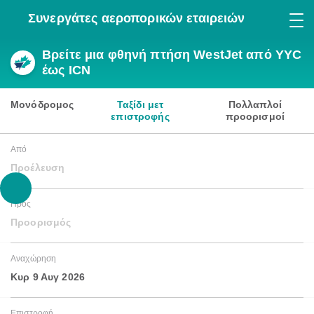
Συνεργάτες αεροπορικών εταιρειών
Βρείτε μια φθηνή πτήση WestJet από YYC
έως ICN
Μονόδρομος
Ταξίδι μετ
Πολλαπλοί
επιστροφής
προορισμοί
Από
Προέλευση
Προς
Προορισμός
Αναχώρηση
Κυρ 9 Αυγ 2026
Επιστροφή