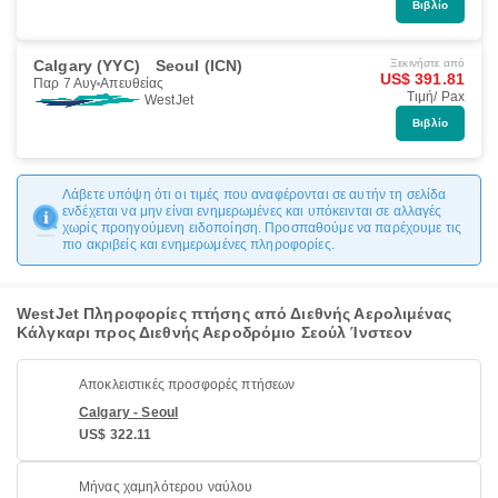
Βιβλίο
Calgary (YYC)
Seoul (ICN)
Ξεκινήστε από
US$ 391.81
Παρ 7 Αυγ
Απευθείας
Τιμή/ Pax
WestJet
Βιβλίο
Λάβετε υπόψη ότι οι τιμές που αναφέρονται σε αυτήν τη σελίδα
ενδέχεται να μην είναι ενημερωμένες και υπόκεινται σε αλλαγές
χωρίς προηγούμενη ειδοποίηση. Προσπαθούμε να παρέχουμε τις
πιο ακριβείς και ενημερωμένες πληροφορίες.
WestJet Πληροφορίες πτήσης από Διεθνής Αερολιμένας
Κάλγκαρι προς Διεθνής Αεροδρόμιο Σεούλ Ίνστεον
Αποκλειστικές προσφορές πτήσεων
Calgary - Seoul
US$ 322.11
Μήνας χαμηλότερου ναύλου