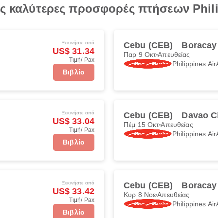
τις καλύτερες προσφορές πτήσεων Phil
Ξεκινήστε από
Cebu (CEB)
Boracay
US$ 31.34
Παρ 9 Οκτ
Απευθείας
Τιμή/ Pax
Philippines Air
Βιβλίο
Ξεκινήστε από
Cebu (CEB)
Davao C
US$ 33.04
Πέμ 15 Οκτ
Απευθείας
Τιμή/ Pax
Philippines Air
Βιβλίο
Ξεκινήστε από
Cebu (CEB)
Boracay
US$ 33.42
Κυρ 8 Νοε
Απευθείας
Τιμή/ Pax
Philippines Air
Βιβλίο