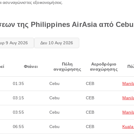
αι ασυναγώνιστες εξοικονομήσεις.
εων της Philippines AirAsia από Cebu
υρ 9 Αυγ 2026
Δευ 10 Αυγ 2026
Πόλη
Αεροδρόμιο
εί
Φτάνει
Πό
αναχώρησης
αναχώρησης
01:35
Cebu
CEB
Manil
03:15
Cebu
CEB
Manil
03:55
Cebu
CEB
Manil
06:55
Cebu
CEB
Kuala