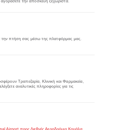
να αγοράσετε την αποσκευή ξεχωριστά.
σφέρουν Τραπεζαρία, Κλινική και Φαρμακεία,
έγξετε αναλυτικές πληροφορίες για τις
al Airport προς Διεθνές Αεροδρόμιο Κουάλα