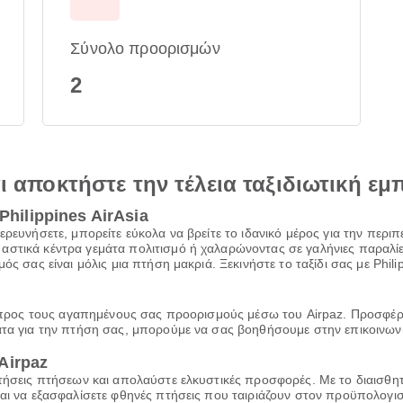
Σύνολο προορισμών
2
αι αποκτήστε την τέλεια ταξιδιωτική εμ
Philippines AirAsia
ρευνήσετε, μπορείτε εύκολα να βρείτε το ιδανικό μέρος για την περιπέ
στικά κέντρα γεμάτα πολιτισμό ή χαλαρώνοντας σε γαλήνιες παραλίες,
ός σας είναι μόλις μια πτήση μακριά. Ξεκινήστε το ταξίδι σας με Phili
sia προς τους αγαπημένους σας προορισμούς μέσω του Airpaz. Προσφέ
τα για την πτήση σας, μπορούμε να σας βοηθήσουμε στην επικοινωνία 
Airpaz
ατήσεις πτήσεων και απολαύστε ελκυστικές προσφορές. Με το διαισθη
και να εξασφαλίσετε φθηνές πτήσεις που ταιριάζουν στον προϋπολογι