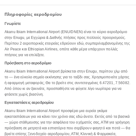
Πληροφορίες αεροδρομίου
Γνωρίστε
Akanu Ibiam International Airport (ENU/DNEN) είναι το κύριο αεροδρόμιο
στην Enugu, με Εγχώρια & Διεθνής πτήσεις προς πολλούς προορισμούς.
Περίπου 2 αεροπορικές εταιρείες εδρεύουν εδώ, συμπεριλαμβανομένης της
Air Peace και Ethiopian Airlines, οπότε κάθε μέρα υπάρχουν πολλές
πτήσεις για να επιλέξετε.
Πρόσβαση στο αεροδρόμιο
Akanu Ibiam International Airport βρίσκεται στην Enugu, περίπου χλμ από
το — ένα εύκολο σημείο εκκίνησης για το ταξίδι σας. Χρησιμοποιείτε χάρτες
ή εφαρμογή μεταφοράς; Θα το βρείτε στις συντεταγμένες 6.47201, 7.56082.
Από όπου κι αν ξεκινάτε, προσπαθήστε να φύγετε λίγο νωρίτερα για να
φτάσετε χωρίς βιασύνη.
Εγκαταστάσεις αεροδρομίου
Akanu Ibiam International Airport προσφέρει μια ευρεία γκάμα
εγκαταστάσεων για να κάνει τον χρόνο σας εδώ άνετο. Εκτός από τα βασικά
— χώρο στάθμευσης για την ασφάλεια του οχήματός σας, ΑΤΜ για γρήγορη
πρόσβαση σε μετρητά και εστιατόρια που σερβίρουν φαγητό και ποτά — θα
βρείτε επίσης Ξενοδοχείο αεροδρομίου, ΑΤΜ, Κλινική & Φαρμακεία,