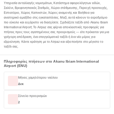
Υπηρεσία ανταλλαγής νομισμάτων, Κατάστημα αφορολόγητων ειδών,
Σαλόνι, Βρεφονηπιακός Σταθμός, Χώροι στάθμευσης, Περιοχή προσευχής,
Εστιατόριο, Χώρος Καπνιστών, Χώρος αναμονής και Βοήθεια για
αναπηρικό αμαξίδιο στις εγκαταστάσεις. Μαζί, αυτά κάνουν το αεροδρόμιο
πιο εύκολο και ευχάριστο να διασχίσετε. Σχεδιάζετε ταξίδι από Akanu Ibiam
International Airport; Το Airpaz σας φέρνει αποκλειστικές προσφορές για
πτήσεις προς τους αγαπημένους σας προορισμούς — είτε πρόκειται για μια
γρήγορη απόδραση, ένα επαγγελματικό ταξίδι ή ένα νέο μέρος για
εξερεύνηση. Κάντε κράτηση με το Airpaz και αξιοποιήστε στο μέγιστο το
ταξίδι σας.
Πληροφορίες πτήσεων στο Akanu Ibiam International
Airport (ENU)
Μήνας χαμηλότερου ναύλου
Δεκ
Σύνολο προορισμών
2