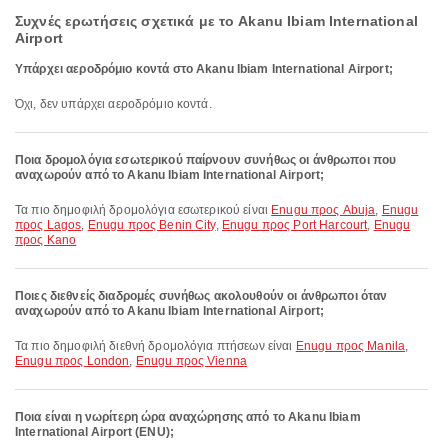
Συχνές ερωτήσεις σχετικά με το Akanu Ibiam International
Airport
Υπάρχει αεροδρόμιο κοντά στο Akanu Ibiam International Airport;
Όχι, δεν υπάρχει αεροδρόμιο κοντά.
Ποια δρομολόγια εσωτερικού παίρνουν συνήθως οι άνθρωποι που
αναχωρούν από το Akanu Ibiam International Airport;
Τα πιο δημοφιλή δρομολόγια εσωτερικού είναι
Enugu προς Abuja
,
Enugu
προς Lagos
,
Enugu προς Benin City
,
Enugu προς Port Harcourt
,
Enugu
προς Kano
Ποιες διεθνείς διαδρομές συνήθως ακολουθούν οι άνθρωποι όταν
αναχωρούν από το Akanu Ibiam International Airport;
Τα πιο δημοφιλή διεθνή δρομολόγια πτήσεων είναι
Enugu προς Manila
,
Enugu προς London
,
Enugu προς Vienna
Ποια είναι η νωρίτερη ώρα αναχώρησης από το Akanu Ibiam
International Airport (ENU);