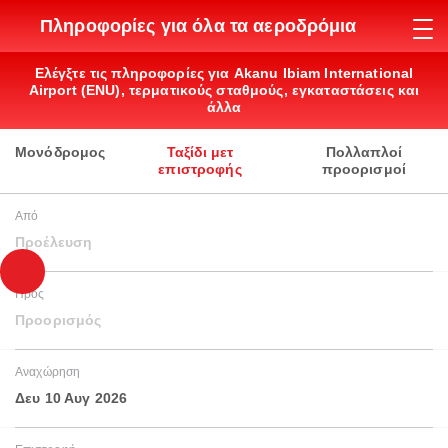
Πληροφορίες για όλα τα αεροδρόμια
Ελέγξτε τις πληροφορίες για Akanu Ibiam International
Airport (ENU), τερματικούς σταθμούς, εγκαταστάσεις και
άλλα
Μονόδρομος
Ταξίδι μετ
Πολλαπλοί
επιστροφής
προορισμοί
Από
Προέλευση
Προς
Προορισμός
Αναχώρηση
Δευ 10 Αυγ 2026