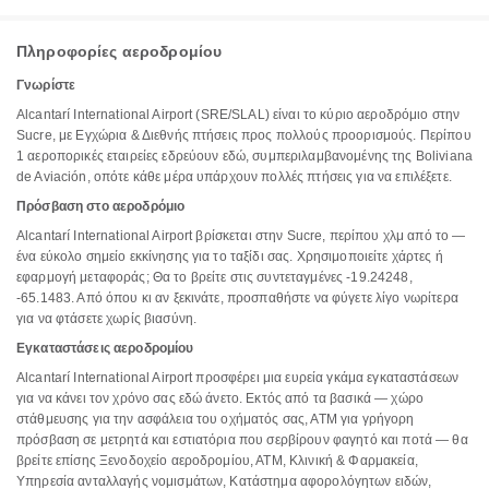
Πληροφορίες αεροδρομίου
Γνωρίστε
Alcantarí International Airport (SRE/SLAL) είναι το κύριο αεροδρόμιο στην
Sucre, με Εγχώρια & Διεθνής πτήσεις προς πολλούς προορισμούς. Περίπου
1 αεροπορικές εταιρείες εδρεύουν εδώ, συμπεριλαμβανομένης της Boliviana
de Aviación, οπότε κάθε μέρα υπάρχουν πολλές πτήσεις για να επιλέξετε.
Πρόσβαση στο αεροδρόμιο
Alcantarí International Airport βρίσκεται στην Sucre, περίπου χλμ από το —
ένα εύκολο σημείο εκκίνησης για το ταξίδι σας. Χρησιμοποιείτε χάρτες ή
εφαρμογή μεταφοράς; Θα το βρείτε στις συντεταγμένες -19.24248,
-65.1483. Από όπου κι αν ξεκινάτε, προσπαθήστε να φύγετε λίγο νωρίτερα
για να φτάσετε χωρίς βιασύνη.
Εγκαταστάσεις αεροδρομίου
Alcantarí International Airport προσφέρει μια ευρεία γκάμα εγκαταστάσεων
για να κάνει τον χρόνο σας εδώ άνετο. Εκτός από τα βασικά — χώρο
στάθμευσης για την ασφάλεια του οχήματός σας, ΑΤΜ για γρήγορη
πρόσβαση σε μετρητά και εστιατόρια που σερβίρουν φαγητό και ποτά — θα
βρείτε επίσης Ξενοδοχείο αεροδρομίου, ΑΤΜ, Κλινική & Φαρμακεία,
Υπηρεσία ανταλλαγής νομισμάτων, Κατάστημα αφορολόγητων ειδών,