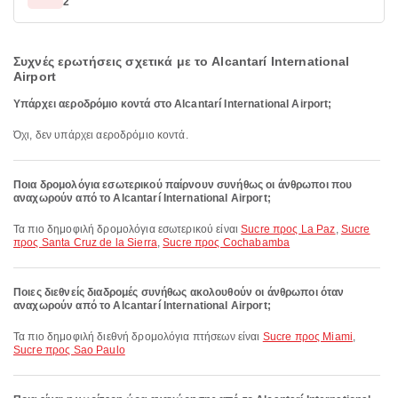
2
Συχνές ερωτήσεις σχετικά με το Alcantarí International
Airport
Υπάρχει αεροδρόμιο κοντά στο Alcantarí International Airport;
Όχι, δεν υπάρχει αεροδρόμιο κοντά.
Ποια δρομολόγια εσωτερικού παίρνουν συνήθως οι άνθρωποι που
αναχωρούν από το Alcantarí International Airport;
Τα πιο δημοφιλή δρομολόγια εσωτερικού είναι
Sucre προς La Paz
,
Sucre
προς Santa Cruz de la Sierra
,
Sucre προς Cochabamba
Ποιες διεθνείς διαδρομές συνήθως ακολουθούν οι άνθρωποι όταν
αναχωρούν από το Alcantarí International Airport;
Τα πιο δημοφιλή διεθνή δρομολόγια πτήσεων είναι
Sucre προς Miami
,
Sucre προς Sao Paulo