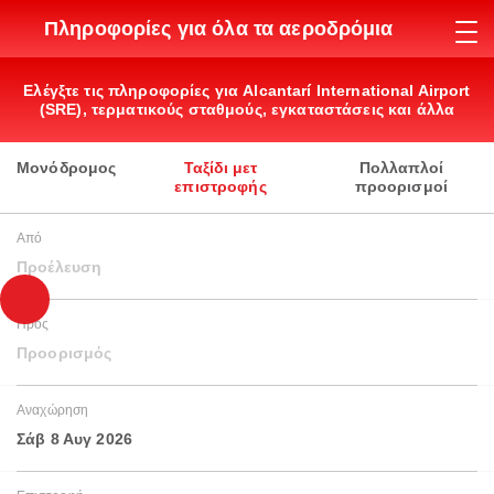
Πληροφορίες για όλα τα αεροδρόμια
Ελέγξτε τις πληροφορίες για Alcantarí International Airport
(SRE), τερματικούς σταθμούς, εγκαταστάσεις και άλλα
Μονόδρομος
Ταξίδι μετ
Πολλαπλοί
επιστροφής
προορισμοί
Από
Προέλευση
Προς
Προορισμός
Αναχώρηση
Σάβ 8 Αυγ 2026