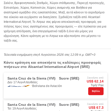
Σαλόνι, Βρεφονηπιακός Σταθμός, Χώροι στάθμευσης, Περιοχή προσευχής,
Εστιατόριο, Χώρος Καπνιστών, Χώρος αναμονής και Βοήθεια για
αναπηρικό αμαξίδιο στις εγκαταστάσεις. Μαζί, αυτά κάνουν το αεροδρόμιο
πιο εύκολο και ευχάριστο να διασχίσετε. Σχεδιάζετε ταξίδι από Alcantarí
International Airport; Το Airpaz σας φέρνει αποκλειστικές προσφορές για
πτήσεις προς τους αγαπημένους σας προορισμούς — είτε πρόκειται για μια
γρήγορη απόδραση, ένα επαγγελματικό ταξίδι ή ένα νέο μέρος για
εξερεύνηση. Κάντε κράτηση με το Airpaz και αξιοποιήστε στο μέγιστο το
ταξίδι σας.
Τελευταία ενημέρωση στις
4 Αυγούστου 2026 στις 12:09 π.μ. GMT+0
Κάντε κράτηση και αποκτήστε τις καλύτερες προσφορές
πτήσεων στο Alcantarí International Airport (SRE)
Santa Cruz de la Sierra (VVI)
Sucre (SRE)
Ξεκινήστε από
US$ 62.14
Δευ 17 Αυγ
Απευθείας
Τιμή/ Pax
Boliviana de Aviación
Βιβλίο
Santa Cruz de la Sierra (VVI)
Sucre (SRE)
Ξεκινήστε από
US$ 67.3
Τετ 19 Αυγ
Απευθείας