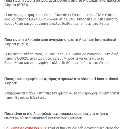
Ποια είναι η νωρίτερη ώρα αναχώρησης από το Alcantarí International
Airport (SRE);
Η πιο νωρίς πτήση προς Santa Cruz de la Sierra με την LATAM Chile, με
κωδικό πτήσης LA2406, αναχωρεί στις 01:00. Μπορείτε να δείτε αυτό το
δρομολόγιο και να συγκρίνετε άλλες διαθέσιμες πτήσεις στο Airpaz.
Ποια είναι η τελευταία ώρα αναχώρησης από Alcantarí International
Airport (SRE);
Η τελευταία πτήση προς La Paz με την Boliviana de Aviación, με κωδικό
πτήσης OB626, αναχωρεί στις 22:25. Μπορείτε να δείτε αυτό το
δρομολόγιο και να συγκρίνετε άλλες διαθέσιμες πτήσεις στο Airpaz.
Ποιος είναι ο ημερήσιος αριθμός πτήσεων στο Alcantarí International
Airport;
Υπάρχουν περίπου 0 πτήσεις την ημέρα. Αυτό το αεροδρόμιο εξυπηρετεί
πτήση Εγχώρια & Διεθνής.
Ποιες είναι οι πιο δημοφιλείς αεροπορικές εταιρείες για πτήσεις
εσωτερικού στο Alcantarí International Airport;
Boliviana de Aviación (OB)
είναι οι πιο δημοφιλείς αεροπορικές εταιρείες