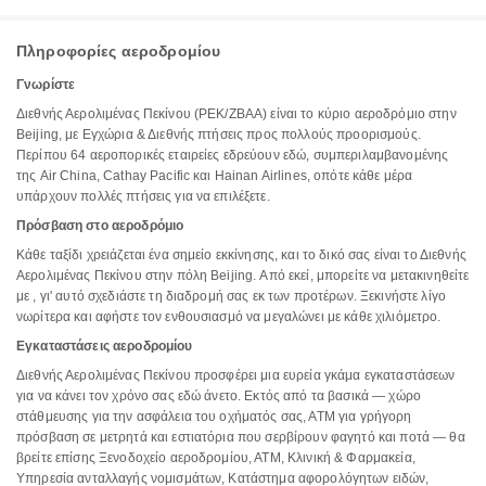
Πληροφορίες αεροδρομίου
Γνωρίστε
Διεθνής Αερολιμένας Πεκίνου (PEK/ZBAA) είναι το κύριο αεροδρόμιο στην
Beijing, με Εγχώρια & Διεθνής πτήσεις προς πολλούς προορισμούς.
Περίπου 64 αεροπορικές εταιρείες εδρεύουν εδώ, συμπεριλαμβανομένης
της Air China, Cathay Pacific και Hainan Airlines, οπότε κάθε μέρα
υπάρχουν πολλές πτήσεις για να επιλέξετε.
Πρόσβαση στο αεροδρόμιο
Κάθε ταξίδι χρειάζεται ένα σημείο εκκίνησης, και το δικό σας είναι το Διεθνής
Αερολιμένας Πεκίνου στην πόλη Beijing. Από εκεί, μπορείτε να μετακινηθείτε
με , γι' αυτό σχεδιάστε τη διαδρομή σας εκ των προτέρων. Ξεκινήστε λίγο
νωρίτερα και αφήστε τον ενθουσιασμό να μεγαλώνει με κάθε χιλιόμετρο.
Εγκαταστάσεις αεροδρομίου
Διεθνής Αερολιμένας Πεκίνου προσφέρει μια ευρεία γκάμα εγκαταστάσεων
για να κάνει τον χρόνο σας εδώ άνετο. Εκτός από τα βασικά — χώρο
στάθμευσης για την ασφάλεια του οχήματός σας, ΑΤΜ για γρήγορη
πρόσβαση σε μετρητά και εστιατόρια που σερβίρουν φαγητό και ποτά — θα
βρείτε επίσης Ξενοδοχείο αεροδρομίου, ΑΤΜ, Κλινική & Φαρμακεία,
Υπηρεσία ανταλλαγής νομισμάτων, Κατάστημα αφορολόγητων ειδών,