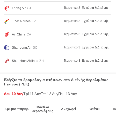
Τερματικό 3
Εγχώρια & Διεθνής
Loong Air
GJ
Τερματικό 3
Εγχώρια & Διεθνής
Tibet Airlines
TV
Τερματικό 3
Εγχώρια & Διεθνής
Air China
CA
Τερματικό 3
Εγχώρια & Διεθνής
Shandong Air
SC
Τερματικό 3
Εγχώρια & Διεθνής
Shenzhen Airlines
ZH
Ελέγξτε τα δρομολόγια πτήσεων στο Διεθνής Αερολιμένας
Πεκίνου (PEK)
Δευ 10 Αυγ
Τρί 11 Αυγ
Τετ 12 Αυγ
Πέμ 13 Αυγ
Μοντέλο
Αριθμός πτήσης.
Αναχωρεί
Φτάνει
Π
αεροσκάφους