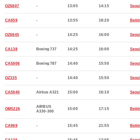
OZ6807
-
13:05
14:15
Seou
CA959
-
13:55
18:20
Beiji
OZ6845
-
14:25
16:00
Seou
CA138
Boeing 737
14:25
16:00
Seou
CA5006
Boeing 787
14:40
15:50
Seou
OZ335
-
14:40
15:50
Seou
CA5040
Airbus A321
15:00
16:10
Seou
AIRBUS
OM5226
15:00
17:15
Beiji
A330-300
CA969
-
15:45
21:55
Beiji