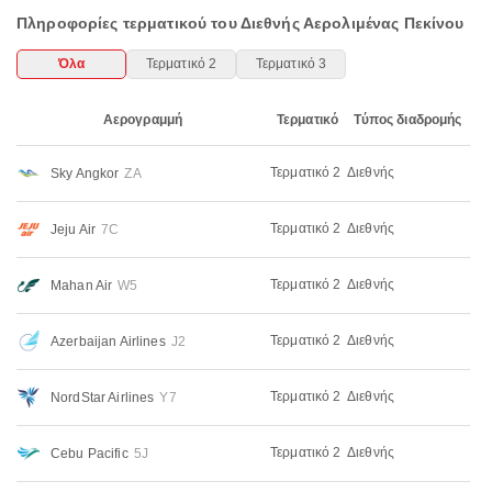
Πληροφορίες τερματικού του Διεθνής Αερολιμένας Πεκίνου
Όλα
Τερματικό 2
Τερματικό 3
Αερογραμμή
Τερματικό
Τύπος διαδρομής
Τερματικό 2
Διεθνής
Sky Angkor
ZA
Τερματικό 2
Διεθνής
Jeju Air
7C
Τερματικό 2
Διεθνής
Mahan Air
W5
Τερματικό 2
Διεθνής
Azerbaijan Airlines
J2
Τερματικό 2
Διεθνής
NordStar Airlines
Y7
Τερματικό 2
Διεθνής
Cebu Pacific
5J