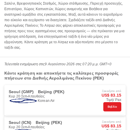
Σαλόνι, Βρεφονηπιακός Σταθμός, Χώροι στάθμευσης, Περιοχή προσευχής,
Εστιατόριο, Χώρος Καπνιστών, Χώρος αναμονής και Βοήθεια για
αναπηρικό αμαξίδιο στις εγκαταστάσεις. Μαζί, αυτά κάνουν το αεροδρόμιο
πιο εύκολο και ευχάριστο να διασχίσετε. Σχεδιάζετε ταξίδι από Διεθνής
Αερολιμένας Πεκίνου; Το Airpaz σας φέρνει αποκλειστικές προσφορές για
πτήσεις προς τους αγαπημένους σας προορισμούς — είτε πρόκειται για μια
γρήγορη απόδραση, ένα επαγγελματικό ταξίδι ή ένα νέο μέρος για
εξερεύνηση. Κάντε κράτηση με το Airpaz και αξιοποιήστε στο μέγιστο το
ταξίδι σας.
Τελευταία ενημέρωση στις
9 Αυγούστου 2026 στις 07:20 μ.μ. GMT+0
Κάντε κράτηση και αποκτήστε τις καλύτερες προσφορές
πτήσεων στο Διεθνής Αερολιμένας Πεκίνου (PEK)
Seoul (GMP)
Beijing (PEK)
Ξεκινήστε από
US$ 83.15
Κυρ 20 Σεπ
Απευθείας
Τιμή/ Pax
Korean Air
Βιβλίο
Seoul (ICN)
Beijing (PEK)
Ξεκινήστε από
US$ 83.15
Κυρ 20 Σεπ
Απευθείας