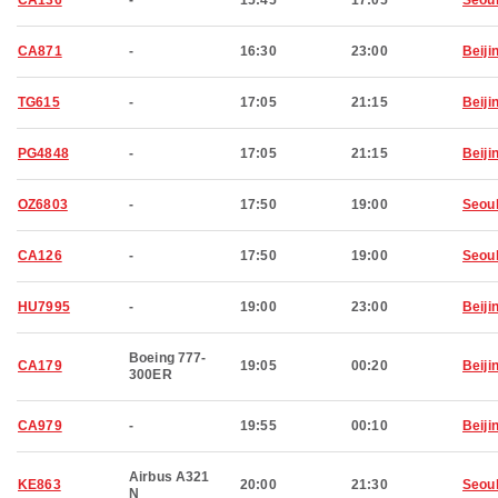
CA136
-
15:45
17:05
Seou
CA871
-
16:30
23:00
Beiji
TG615
-
17:05
21:15
Beiji
PG4848
-
17:05
21:15
Beiji
OZ6803
-
17:50
19:00
Seou
CA126
-
17:50
19:00
Seou
HU7995
-
19:00
23:00
Beiji
Boeing 777-
CA179
19:05
00:20
Beiji
300ER
CA979
-
19:55
00:10
Beiji
Airbus A321
KE863
20:00
21:30
Seou
N