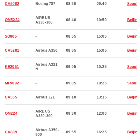
CA5002
Boeing 787
08:20
09:40
Seou
AIRBUS
OM5224
08:40
10:50
Beiji
A330-300
SQ805
-
08:55
15:05
Beiji
CA5281
Airbus A350
08:55
15:05
Beiji
Airbus A321
KE2051
09:05
10:25
Seou
N
MF9092
-
09:05
10:25
Seou
CA555
Airbus 321
09:10
13:35
Beiji
AIRBUS
OM224
09:30
12:00
Beiji
A330-300
Airbus A350-
CA889
09:55
16:25
Beiji
900