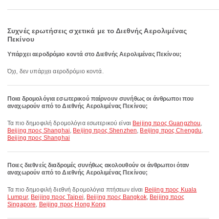
Συχνές ερωτήσεις σχετικά με το Διεθνής Αερολιμένας
Πεκίνου
Υπάρχει αεροδρόμιο κοντά στο Διεθνής Αερολιμένας Πεκίνου;
Όχι, δεν υπάρχει αεροδρόμιο κοντά.
Ποια δρομολόγια εσωτερικού παίρνουν συνήθως οι άνθρωποι που
αναχωρούν από το Διεθνής Αερολιμένας Πεκίνου;
Τα πιο δημοφιλή δρομολόγια εσωτερικού είναι
Beijing προς Guangzhou
,
Beijing προς Shanghai
,
Beijing προς Shenzhen
,
Beijing προς Chengdu
,
Beijing προς Shanghai
Ποιες διεθνείς διαδρομές συνήθως ακολουθούν οι άνθρωποι όταν
αναχωρούν από το Διεθνής Αερολιμένας Πεκίνου;
Τα πιο δημοφιλή διεθνή δρομολόγια πτήσεων είναι
Beijing προς Kuala
Lumpur
,
Beijing προς Taipei
,
Beijing προς Bangkok
,
Beijing προς
Singapore
,
Beijing προς Hong Kong