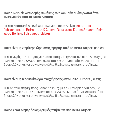
Ποιες διεθνείς διαδρομές συνήθως ακολουθούν οι άνθρωποι όταν
αναχωρούν από το Beira Airport;
Τα πιο δημοφιλή διεθνή δρομολόγια πτήσεων είναι
Beira προς
Johannesburg
,
Beira προς Κελιμάνε
,
Beira προς Dar es Salaam
,
Beira
προς Beijing
,
Beira προς Lisbon
Ποια είναι η νωρίτερη ώρα αναχώρησης από το Beira Airport (BEW);
Η πιο νωρίς πτήση προς Johannesburg με την South African Airways, με
κωδικό πτήσης SA302, αναχωρεί στις 06:00. Μπορείτε να δείτε αυτό το
δρομολόγιο και να συγκρίνετε άλλες διαθέσιμες πτήσεις στο Airpaz.
Ποια είναι η τελευταία ώρα αναχώρησης από Beira Airport (BEW);
Η τελευταία πτήση προς Johannesburg με την Ethiopian Airlines, με
κωδικό πτήσης ET859, αναχωρεί στις 23:30. Μπορείτε να δείτε αυτό το
δρομολόγιο και να συγκρίνετε άλλες διαθέσιμες πτήσεις στο Airpaz.
Ποιος είναι ο ημερήσιος αριθμός πτήσεων στο Beira Airport;