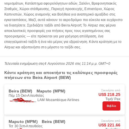
νομισμάτων, Κατάστημα αφορολόγητων ειδών, Σαλόνι, Βρεφονηπιακός
Σταθμός, Χώροι στάθμευσης, Περιοχή προσευχής, Εστιατόριο, Χώρος
Καπνιστών, Χώρος αναμονής και Βοήθεια για αναπηρικό αμαξίδιο στις
εγκαταστάσεις. Μαζί, αυτά κάνουν το αεροδρόμιο πιο εύκολο και ευχάριστο
να διασχίσετε. Σχεδιάζετε ταξίδι από Beira Airport; Το Airpaz σας φέρνει
αποκλειστικές προσφορές για πτήσεις προς τους αγαπημένους σας
προορισμούς — είτε πρόκειται για μια γρήγορη απόδραση, ένα
επαγγελματικό ταξίδι ή ένα νέο μέρος για εξερεύνηση. Κάντε κράτηση με το
Airpaz και αξιοποιήστε στο μέγιστο το ταξίδι σας.
Τελευταία ενημέρωση στις
4 Αυγούστου 2026 στις 11:14 μ.μ. GMT+0
Κάντε κράτηση και αποκτήστε τις καλύτερες προσφορές
πτήσεων στο Beira Airport (BEW)
Beira (BEW)
Maputo (MPM)
Ξεκινήστε από
US$ 218.25
Πέμ 15 Οκτ
Απευθείας
Τιμή/ Pax
LAM Mozambique Airlines
Βιβλίο
Maputo (MPM)
Beira (BEW)
Ξεκινήστε από
US$ 221.66
Τετ 30 Σεπ
Απευθείας