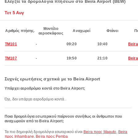
Ελέγξτε τα δρομολόγια πτήσεων στο Beira Airport (BEW)
Τετ 5 Αυγ
Μοντέλο
Αριθμός πτήσης.
Αναχωρεί
Φτάνει
Π
αεροσκάφους
TM101
-
09:20
10:40
Beira
TM107
-
19:50
21:10
Beira
Συχνές ερωτήσεις σχετικά με το Beira Airport
Υπάρχει αεροδρόμιο κοντά στο Beira Airport;
Όχι, δεν υπάρχει αεροδρόμιο κοντά.
Ποια δρομολόγια εσωτερικού παίρνουν συνήθως οι άνθρωποι που
αναχωρούν από το Beira Airport;
Τα πιο δημοφιλή δρομολόγια εσωτερικού είναι
Beira προς Maputo
,
Beira
προς Inhambane
,
Beira προς Pemba