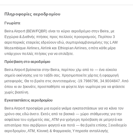
Πληροφορίες αεροδρομίου
Γνωρίστε
Beira Airport (BEW/FQBR) είναι το κύριο αεροδρόμιο στην Beira, με
Εγχώρια & Διεθνής πτήσεις προς πολλούς προορισμούς. Περίπου 3
αεροπορικές εταιρείες εδρεύουν εδώ, συμπεριλαμβανομένης της LAM
Mozambique Airlines, Airlink και Ethiopian Airlines, οπότε κάθε μέρα
υπάρχουν πολλές πτήσεις για να επιλέξετε.
Πρόσβαση στο αεροδρόμιο
Beira Airport βρίσκεται στην Beira, περίπου χλμ από το — ένα εύκολο
σημείο εκκίνησης για το ταξίδι σας. Χρησιμοποιείτε χάρτες ή εφαρμογή
μεταφοράς; Θα το βρείτε στις συντεταγμένες -19.7986796, 34.9004847. Από
όπου κι αν ξεκινάτε, προσπαθήστε να φύγετε λίγο νωρίτερα για να φτάσετε
χωρίς βιασύνη.
Εγκαταστάσεις αεροδρομίου
Beira Airport προσφέρει μια ευρεία γκάμα εγκαταστάσεων για να κάνει τον
χρόνο σας εδώ άνετο. Εκτός από τα βασικά — χώρο στάθμευσης για την
ασφάλεια του οχήματός σας, ΑΤΜ για γρήγορη πρόσβαση σε μετρητά και
εστιατόρια που σερβίρουν φαγητό και ποτά — θα βρείτε επίσης Ξενοδοχείο
αεροδρομίου, ΑΤΜ, Κλινική & Φαρμακεία, Υπηρεσία ανταλλαγής