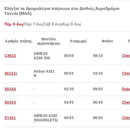
Ελέγξτε τα δρομολόγια πτήσεων στο Διεθνές Αεροδρόμιο
Τσενάι (MAA)
Πέμ 6 Αυγ
Παρ 7 Αυγ
Σάβ 8 Αυγ
Κυρ 9 Αυγ
Μοντέλο
Αριθμός πτήσης.
Αναχωρεί
Φτάνει
αεροσκάφους
AIRBUS
CX632
00:50
09:10
Che
A330-300
Airbus A321
6E1411
00:55
03:35
Che
N
EK544
-
02:30
08:05
Duba
EK543
-
04:05
06:40
Che
AIRBUS A320
EY341
04:05
06:50
Che
(SHARKLETS)