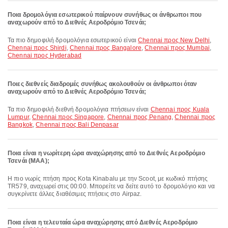
Ποια δρομολόγια εσωτερικού παίρνουν συνήθως οι άνθρωποι που
αναχωρούν από το Διεθνές Αεροδρόμιο Τσενάι;
Τα πιο δημοφιλή δρομολόγια εσωτερικού είναι
Chennai προς New Delhi
,
Chennai προς Shirdi
,
Chennai προς Bangalore
,
Chennai προς Mumbai
,
Chennai προς Hyderabad
Ποιες διεθνείς διαδρομές συνήθως ακολουθούν οι άνθρωποι όταν
αναχωρούν από το Διεθνές Αεροδρόμιο Τσενάι;
Τα πιο δημοφιλή διεθνή δρομολόγια πτήσεων είναι
Chennai προς Kuala
Lumpur
,
Chennai προς Singapore
,
Chennai προς Penang
,
Chennai προς
Bangkok
,
Chennai προς Bali Denpasar
Ποια είναι η νωρίτερη ώρα αναχώρησης από το Διεθνές Αεροδρόμιο
Τσενάι (MAA);
Η πιο νωρίς πτήση προς Kota Kinabalu με την Scoot, με κωδικό πτήσης
TR579, αναχωρεί στις 00:00. Μπορείτε να δείτε αυτό το δρομολόγιο και να
συγκρίνετε άλλες διαθέσιμες πτήσεις στο Airpaz.
Ποια είναι η τελευταία ώρα αναχώρησης από Διεθνές Αεροδρόμιο