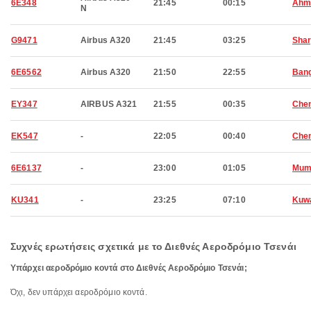
6E348
21:45
00:15
Ahm
N
G9471
Airbus A320
21:45
03:25
Shar
6E6562
Airbus A320
21:50
22:55
Bang
EY347
AIRBUS A321
21:55
00:35
Che
EK547
-
22:05
00:40
Che
6E6137
-
23:00
01:05
Mum
KU341
-
23:25
07:10
Kuwa
Συχνές ερωτήσεις σχετικά με το Διεθνές Αεροδρόμιο Τσενάι
Υπάρχει αεροδρόμιο κοντά στο Διεθνές Αεροδρόμιο Τσενάι;
Όχι, δεν υπάρχει αεροδρόμιο κοντά.