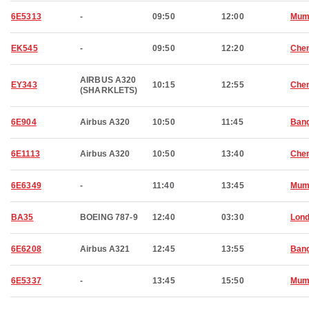
6E5313
-
09:50
12:00
Mum
EK545
-
09:50
12:20
Che
AIRBUS A320
EY343
10:15
12:55
Che
(SHARKLETS)
6E904
Airbus A320
10:50
11:45
Bang
6E1113
Airbus A320
10:50
13:40
Che
6E6349
-
11:40
13:45
Mum
BA35
BOEING 787-9
12:40
03:30
Lon
6E6208
Airbus A321
12:45
13:55
Bang
6E5337
-
13:45
15:50
Mum