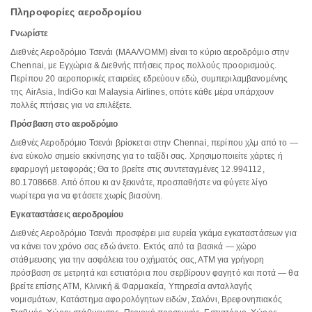
Πληροφορίες αεροδρομίου
Γνωρίστε
Διεθνές Αεροδρόμιο Τσενάι (MAA/VOMM) είναι το κύριο αεροδρόμιο στην
Chennai, με Εγχώρια & Διεθνής πτήσεις προς πολλούς προορισμούς.
Περίπου 20 αεροπορικές εταιρείες εδρεύουν εδώ, συμπεριλαμβανομένης
της AirAsia, IndiGo και Malaysia Airlines, οπότε κάθε μέρα υπάρχουν
πολλές πτήσεις για να επιλέξετε.
Πρόσβαση στο αεροδρόμιο
Διεθνές Αεροδρόμιο Τσενάι βρίσκεται στην Chennai, περίπου χλμ από το —
ένα εύκολο σημείο εκκίνησης για το ταξίδι σας. Χρησιμοποιείτε χάρτες ή
εφαρμογή μεταφοράς; Θα το βρείτε στις συντεταγμένες 12.994112,
80.1708668. Από όπου κι αν ξεκινάτε, προσπαθήστε να φύγετε λίγο
νωρίτερα για να φτάσετε χωρίς βιασύνη.
Εγκαταστάσεις αεροδρομίου
Διεθνές Αεροδρόμιο Τσενάι προσφέρει μια ευρεία γκάμα εγκαταστάσεων για
να κάνει τον χρόνο σας εδώ άνετο. Εκτός από τα βασικά — χώρο
στάθμευσης για την ασφάλεια του οχήματός σας, ΑΤΜ για γρήγορη
πρόσβαση σε μετρητά και εστιατόρια που σερβίρουν φαγητό και ποτά — θα
βρείτε επίσης ΑΤΜ, Κλινική & Φαρμακεία, Υπηρεσία ανταλλαγής
νομισμάτων, Κατάστημα αφορολόγητων ειδών, Σαλόνι, Βρεφονηπιακός