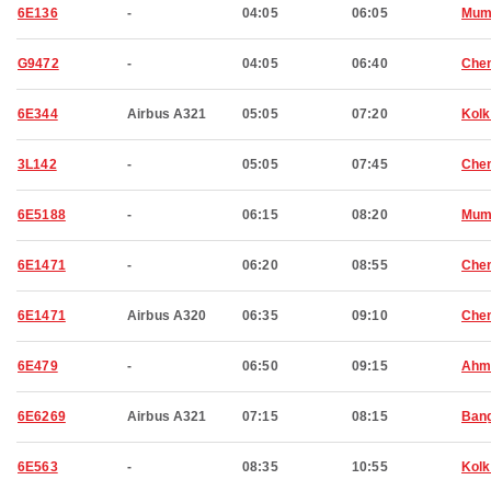
6E136
-
04:05
06:05
Mum
G9472
-
04:05
06:40
Che
6E344
Airbus A321
05:05
07:20
Kolk
3L142
-
05:05
07:45
Che
6E5188
-
06:15
08:20
Mum
6E1471
-
06:20
08:55
Che
6E1471
Airbus A320
06:35
09:10
Che
6E479
-
06:50
09:15
Ahm
6E6269
Airbus A321
07:15
08:15
Bang
6E563
-
08:35
10:55
Kolk