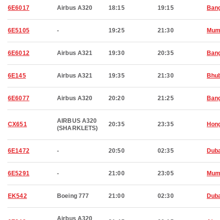
6E6017
Airbus A320
18:15
19:15
Bang
6E5105
-
19:25
21:30
Mum
6E6012
Airbus A321
19:30
20:35
Bang
6E145
Airbus A321
19:35
21:30
Bhu
6E6077
Airbus A320
20:20
21:25
Bang
AIRBUS A320
CX651
20:35
23:35
Hon
(SHARKLETS)
6E1472
-
20:50
02:35
Duba
6E5291
-
21:00
23:05
Mum
EK542
Boeing 777
21:00
02:30
Duba
Airbus A320