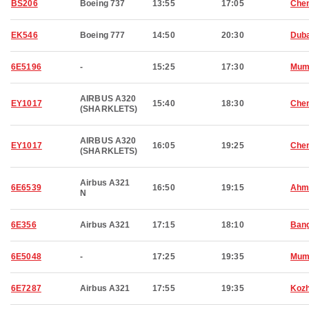
BS206
Boeing 737
13:55
17:05
Che
EK546
Boeing 777
14:50
20:30
Duba
6E5196
-
15:25
17:30
Mum
AIRBUS A320
EY1017
15:40
18:30
Che
(SHARKLETS)
AIRBUS A320
EY1017
16:05
19:25
Che
(SHARKLETS)
Airbus A321
6E6539
16:50
19:15
Ahm
N
6E356
Airbus A321
17:15
18:10
Bang
6E5048
-
17:25
19:35
Mum
6E7287
Airbus A321
17:55
19:35
Koz