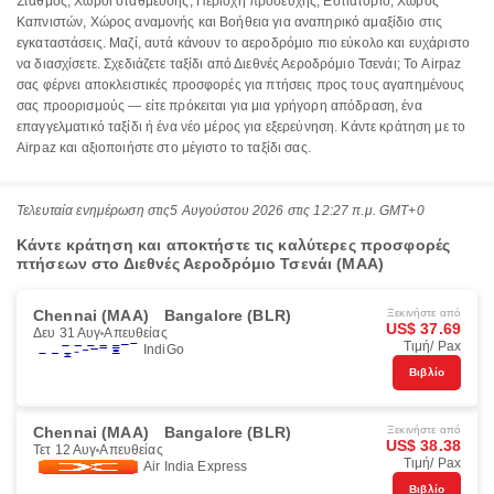
Σταθμός, Χώροι στάθμευσης, Περιοχή προσευχής, Εστιατόριο, Χώρος
Καπνιστών, Χώρος αναμονής και Βοήθεια για αναπηρικό αμαξίδιο στις
εγκαταστάσεις. Μαζί, αυτά κάνουν το αεροδρόμιο πιο εύκολο και ευχάριστο
να διασχίσετε. Σχεδιάζετε ταξίδι από Διεθνές Αεροδρόμιο Τσενάι; Το Airpaz
σας φέρνει αποκλειστικές προσφορές για πτήσεις προς τους αγαπημένους
σας προορισμούς — είτε πρόκειται για μια γρήγορη απόδραση, ένα
επαγγελματικό ταξίδι ή ένα νέο μέρος για εξερεύνηση. Κάντε κράτηση με το
Airpaz και αξιοποιήστε στο μέγιστο το ταξίδι σας.
Τελευταία ενημέρωση στις
5 Αυγούστου 2026 στις 12:27 π.μ. GMT+0
Κάντε κράτηση και αποκτήστε τις καλύτερες προσφορές
πτήσεων στο Διεθνές Αεροδρόμιο Τσενάι (MAA)
Chennai (MAA)
Bangalore (BLR)
Ξεκινήστε από
US$ 37.69
Δευ 31 Αυγ
Απευθείας
Τιμή/ Pax
IndiGo
Βιβλίο
Chennai (MAA)
Bangalore (BLR)
Ξεκινήστε από
US$ 38.38
Τετ 12 Αυγ
Απευθείας
Τιμή/ Pax
Air India Express
Βιβλίο