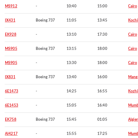
MS912
-
10:40
15:00
Cairo
IX431
Boeing 737
11:05
13:45
Kochi
EK928
-
13:10
17:30
Cairo
MS905
Boeing 737
13:15
18:00
Cairo
MS905
-
13:30
18:00
Cairo
IX831
Boeing 737
13:40
16:00
Manga
6E1473
-
14:25
16:55
Kozh
6E1453
-
15:05
16:40
Mumb
EK758
Boeing 737
15:45
01:05
Algier
AI4217
-
15:55
17:25
Mumb