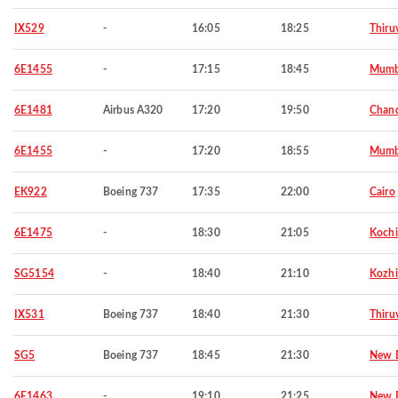
IX529
-
16:05
18:25
Thiru
6E1455
-
17:15
18:45
Mumb
6E1481
Airbus A320
17:20
19:50
Chand
6E1455
-
17:20
18:55
Mumb
EK922
Boeing 737
17:35
22:00
Cairo
6E1475
-
18:30
21:05
Kochi
SG5154
-
18:40
21:10
Kozh
IX531
Boeing 737
18:40
21:30
Thiru
SG5
Boeing 737
18:45
21:30
New D
6E1463
-
19:10
21:25
New D