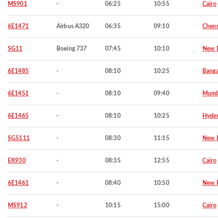
MS901
-
06:25
10:55
Cairo
6E1471
Airbus A320
06:35
09:10
Chen
SG11
Boeing 737
07:45
10:10
New D
6E1485
-
08:10
10:25
Banga
6E1451
-
08:10
09:40
Mumb
6E1465
-
08:10
10:25
Hyde
SG5111
-
08:30
11:15
New D
EK930
-
08:35
12:55
Cairo
6E1461
-
08:40
10:50
New D
MS912
-
10:15
15:00
Cairo