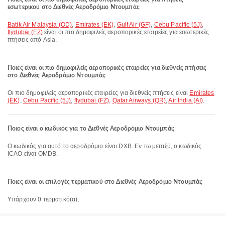
εσωτερικού στο Διεθνές Αεροδρόμιο Ντουμπάι;
Batik Air Malaysia (OD)
,
Emirates (EK)
,
Gulf Air (GF)
,
Cebu Pacific (5J)
,
flydubai (FZ)
είναι οι πιο δημοφιλείς αεροπορικές εταιρείες για εσωτερικές
πτήσεις από Asia.
Ποιες είναι οι πιο δημοφιλείς αεροπορικές εταιρείες για διεθνείς πτήσεις
στο Διεθνές Αεροδρόμιο Ντουμπάι;
Οι πιο δημοφιλείς αεροπορικές εταιρείες για διεθνείς πτήσεις είναι
Emirates
(EK)
,
Cebu Pacific (5J)
,
flydubai (FZ)
,
Qatar Airways (QR)
,
Air India (AI)
.
Ποιος είναι ο κωδικός για το Διεθνές Αεροδρόμιο Ντουμπάι;
Ο κωδικός για αυτό το αεροδρόμιο είναι DXB. Εν τω μεταξύ, ο κωδικός
ICAO είναι OMDB.
Ποιες είναι οι επιλογές τερματικού στο Διεθνές Αεροδρόμιο Ντουμπάι;
Υπάρχουν 0 τερματικό(α),