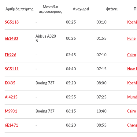
Μοντέλο
Αριθμός πτήσης.
Αναχωρεί
Φτάνει
Π
αεροσκάφους
SG5118
-
00:25
03:10
Kochi
Airbus A320
6E1483
00:25
01:55
Pune
N
EK926
-
02:45
07:10
Cairo
SG5111
-
04:40
07:15
New D
IX435
Boeing 737
05:20
08:00
Kochi
AI4215
-
05:55
07:25
Mumb
MS901
Boeing 737
06:15
10:40
Cairo
6E1471
-
06:20
08:55
Chen