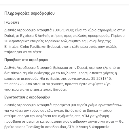
Πληροφορίες αεροδρομίου
Γνωρίστε
Διεθνές Αεροδρόμιο Ντουμπάι (DXB/OMDB) είναι το κύριο αεροδρόμιο στην
Dubai, με Εγχώρια & Διεθνής πτήσεις προς πολλούς προορισμούς. Περίπου
20 αεροπορικές εταιρείες εδρεύουν εδώ, συμπεριλαμβανομένης της
Emirates, Cebu Pacific και flydubai, οπότε κάθε μέρα υπάρχουν πολλές
πτήσεις για να επιλέξετε.
Πρόσβαση στο αεροδρόμιο
Διεθνές Αεροδρόμιο Ντουμπάι βρίσκεται στην Dubai, περίπου χλμ από το —
ένα εύκολο σημείο εκκίνησης για το ταξίδι σας. Χρησιμοποιείτε χάρτες ή
εφαρμογή μεταφοράς; Θα το βρείτε στις συντεταγμένες 25.2531745,
55.3656728. Από όπου κι αν ξεκινάτε, προσπαθήστε να φύγετε λίγο
νωρίτερα για να φτάσετε χωρίς βιασύνη.
Εγκαταστάσεις αεροδρομίου
Διεθνές Αεροδρόμιο Ντουμπάι προσφέρει μια ευρεία γκάμα εγκαταστάσεων
για να κάνει τον χρόνο σας εδώ άνετο. Εκτός από τα βασικά — χώρο
στάθμευσης για την ασφάλεια του οχήματός σας, ΑΤΜ για γρήγορη
πρόσβαση σε μετρητά και εστιατόρια που σερβίρουν φαγητό και ποτά — θα
βρείτε επίσης Ξενοδοχείο αεροδρομίου, ΑΤΜ, Κλινική & Φαρμακεία,