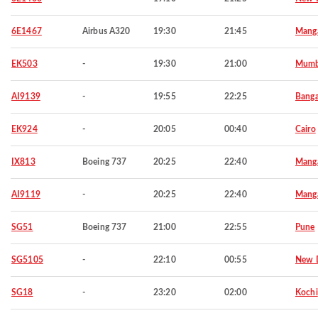
6E1467
Airbus A320
19:30
21:45
Manga
EK503
-
19:30
21:00
Mumb
AI9139
-
19:55
22:25
Banga
EK924
-
20:05
00:40
Cairo
IX813
Boeing 737
20:25
22:40
Manga
AI9119
-
20:25
22:40
Manga
SG51
Boeing 737
21:00
22:55
Pune
SG5105
-
22:10
00:55
New D
SG18
-
23:20
02:00
Kochi