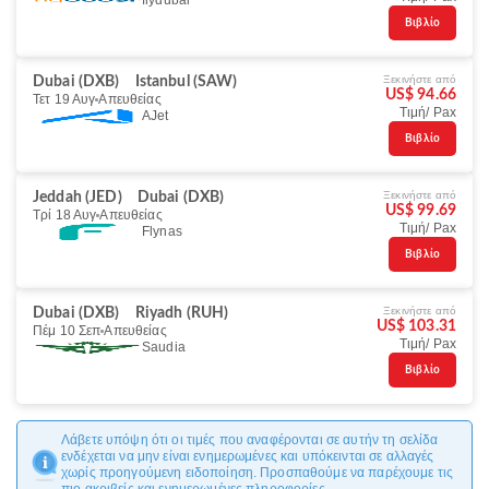
flydubai
Βιβλίο
Ξεκινήστε από
Dubai (DXB)
Istanbul (SAW)
US$ 94.66
Τετ 19 Αυγ
Απευθείας
Τιμή/ Pax
AJet
Βιβλίο
Ξεκινήστε από
Jeddah (JED)
Dubai (DXB)
US$ 99.69
Τρί 18 Αυγ
Απευθείας
Τιμή/ Pax
Flynas
Βιβλίο
Ξεκινήστε από
Dubai (DXB)
Riyadh (RUH)
US$ 103.31
Πέμ 10 Σεπ
Απευθείας
Τιμή/ Pax
Saudia
Βιβλίο
Λάβετε υπόψη ότι οι τιμές που αναφέρονται σε αυτήν τη σελίδα
ενδέχεται να μην είναι ενημερωμένες και υπόκεινται σε αλλαγές
χωρίς προηγούμενη ειδοποίηση. Προσπαθούμε να παρέχουμε τις