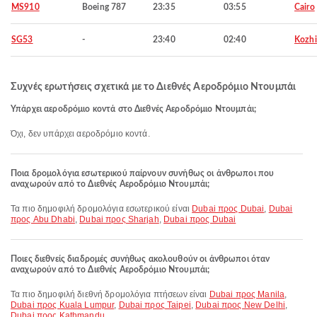
MS910
Boeing 787
23:35
03:55
Cairo
SG53
-
23:40
02:40
Kozh
Συχνές ερωτήσεις σχετικά με το Διεθνές Αεροδρόμιο Ντουμπάι
Υπάρχει αεροδρόμιο κοντά στο Διεθνές Αεροδρόμιο Ντουμπάι;
Όχι, δεν υπάρχει αεροδρόμιο κοντά.
Ποια δρομολόγια εσωτερικού παίρνουν συνήθως οι άνθρωποι που
αναχωρούν από το Διεθνές Αεροδρόμιο Ντουμπάι;
Τα πιο δημοφιλή δρομολόγια εσωτερικού είναι
Dubai προς Dubai
,
Dubai
προς Abu Dhabi
,
Dubai προς Sharjah
,
Dubai προς Dubai
Ποιες διεθνείς διαδρομές συνήθως ακολουθούν οι άνθρωποι όταν
αναχωρούν από το Διεθνές Αεροδρόμιο Ντουμπάι;
Τα πιο δημοφιλή διεθνή δρομολόγια πτήσεων είναι
Dubai προς Manila
,
Dubai προς Kuala Lumpur
,
Dubai προς Taipei
,
Dubai προς New Delhi
,
Dubai προς Kathmandu