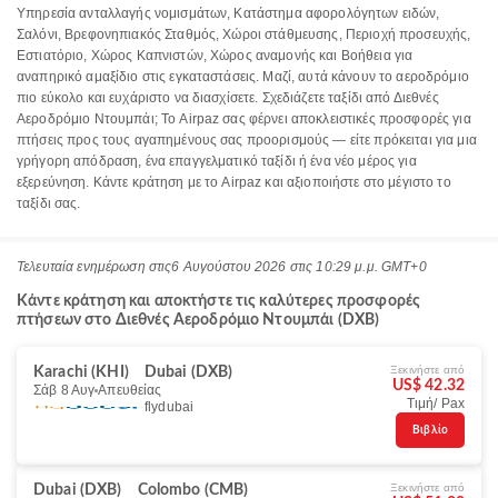
Υπηρεσία ανταλλαγής νομισμάτων, Κατάστημα αφορολόγητων ειδών,
Σαλόνι, Βρεφονηπιακός Σταθμός, Χώροι στάθμευσης, Περιοχή προσευχής,
Εστιατόριο, Χώρος Καπνιστών, Χώρος αναμονής και Βοήθεια για
αναπηρικό αμαξίδιο στις εγκαταστάσεις. Μαζί, αυτά κάνουν το αεροδρόμιο
πιο εύκολο και ευχάριστο να διασχίσετε. Σχεδιάζετε ταξίδι από Διεθνές
Αεροδρόμιο Ντουμπάι; Το Airpaz σας φέρνει αποκλειστικές προσφορές για
πτήσεις προς τους αγαπημένους σας προορισμούς — είτε πρόκειται για μια
γρήγορη απόδραση, ένα επαγγελματικό ταξίδι ή ένα νέο μέρος για
εξερεύνηση. Κάντε κράτηση με το Airpaz και αξιοποιήστε στο μέγιστο το
ταξίδι σας.
Τελευταία ενημέρωση στις
6 Αυγούστου 2026 στις 10:29 μ.μ. GMT+0
Κάντε κράτηση και αποκτήστε τις καλύτερες προσφορές
πτήσεων στο Διεθνές Αεροδρόμιο Ντουμπάι (DXB)
Ξεκινήστε από
Karachi (KHI)
Dubai (DXB)
US$ 42.32
Σάβ 8 Αυγ
Απευθείας
Τιμή/ Pax
flydubai
Βιβλίο
Ξεκινήστε από
Dubai (DXB)
Colombo (CMB)